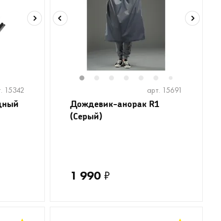
1
2
3
4
5
6
8
9
7
. 15342
арт. 15691
дный
Дождевик-анорак R1
(Серый)
1 990
₽