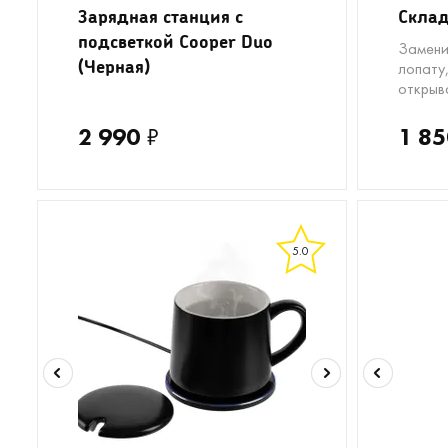
Зарядная станция с
Склад
подсветкой Cooper Duo
Замени
(Черная)
лопату,
открыв
2 990
₽
1 85
5.0