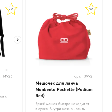
4.0
5.0
6
8
9
10
11
12
13
14
15
16
17
18
19
7
. 14925
арт. 13992
Мешочек для ланча
Monbento Pochette (Podium
в
Red)
ая с
Яркий мешок быстро находится
в сумке. Внутри можно носить