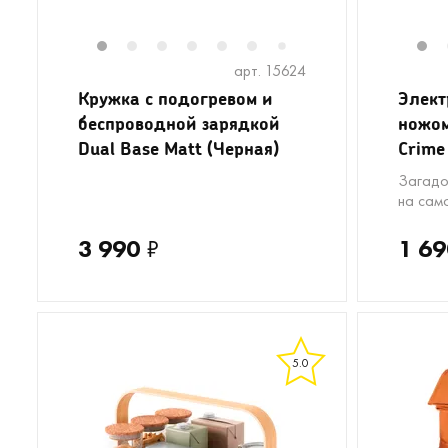
1
2
3
4
5
6
8
9
10
11
1
1
7
арт. 15624
Кружка с подогревом и
Элект
беспроводной зарядкой
ножом
Dual Base Matt (Черная)
Crime
Загадо
на сам
3 990
₽
1 69
5.0