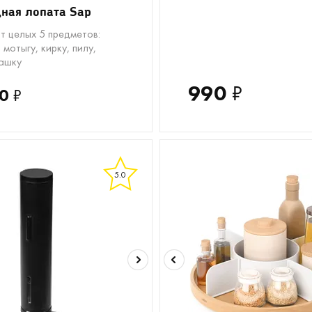
ная лопата Sap
т целых 5 предметов:
 мотыгу, кирку, пилу,
ашку
990
₽
0
₽
5.0