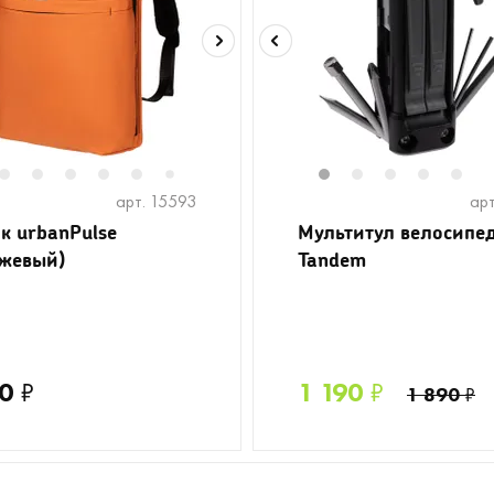
2
2
13
3
14
4
15
5
16
6
8
9
10
1
2
3
4
5
7
арт. 15593
арт
к urbanPulse
Мультитул велосипе
жевый)
Tandem
0
₽
1 190
₽
1 890
₽