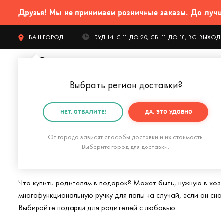
Друзья! Мы не принимаем розничные заказы. До лучших
ВАШ ГОРОД
БУДНИ: С 11 ДО 20, СБ: 11 ДО 18, ВС: ВЫХ
Выбрать регион доставки
?
КАТАЛОГ Т
НЕТ, ОТВАЛИТЕ!
ДА, ЭТО УДОБНО
Главная
Подарки родителям
От города зависят способы доставки и их стоимость.
Подарки родител
Выберите город для доставки.
Что купить родителям в подарок? Может быть, нужную в хоз
многофункциональную ручку для папы на случай, если он сн
Выбирайте подарки для родителей с любовью.