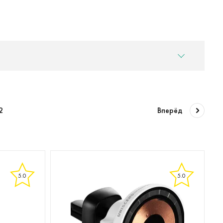
2
Вперёд
5.0
5.0