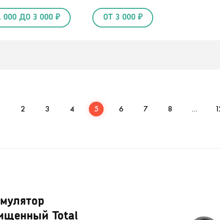
1 000 ДО 3 000 ₽
ОТ 3 000 ₽
1
2
3
4
5
6
7
8
...
1
умулятор
ищенный Total