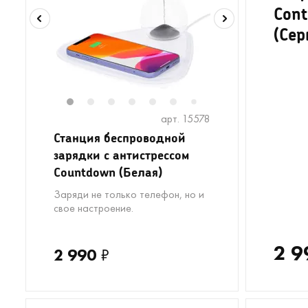
Cont
(Сер
1
2
3
4
5
6
8
9
7
арт. 15578
Станция беспроводной
зарядки с антистрессом
Countdown (Белая)
Заряди не только телефон, но и
свое настроение.
2 9
2 990
₽