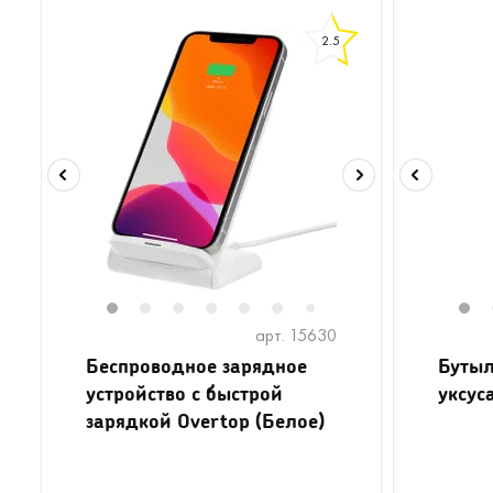
2.5
1
2
3
4
5
6
8
1
7
арт. 15630
Беспроводное зарядное
Бутыл
устройство с быстрой
уксус
зарядкой Overtop (Белое)