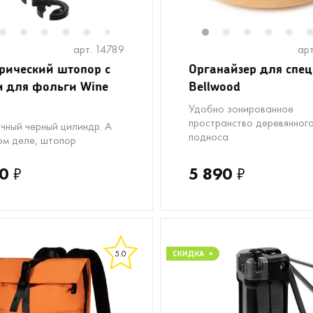
2
2
3
4
5
6
8
1
2
3
4
5
7
арт. 14789
арт
рический штопор с
Органайзер для спе
 для фольги Wine
Bellwood
Удобно зонированное
пространство деревянног
чный черный цилиндр. А
подноса
ом деле, штопор
0
₽
5 890
₽
5.0