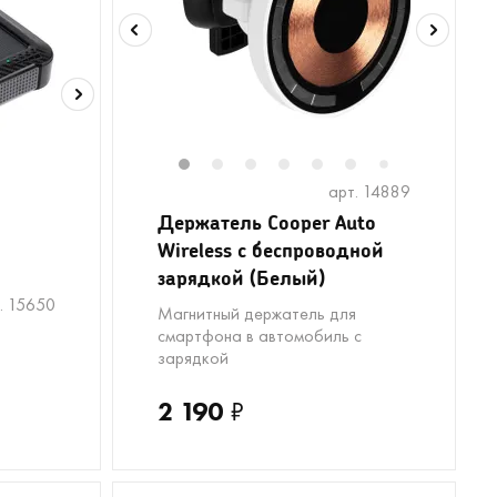
1
2
3
4
5
6
8
9
1
7
арт. 14889
Держатель Cooper Auto
Wireless с беспроводной
зарядкой (Белый)
8
9
. 15650
Магнитный держатель для
смартфона в автомобиль с
зарядкой
2 190
₽