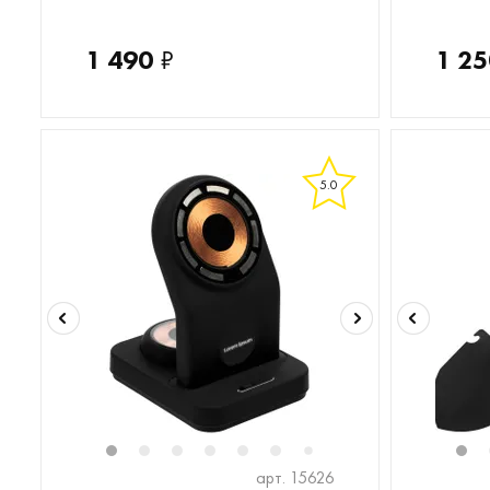
1 490
₽
1 25
5.0
1
2
3
4
5
6
8
9
10
11
1
1
7
арт. 15626