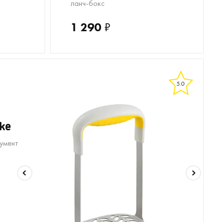
ланч-бокс
1 290
₽
5.0
ke
умент