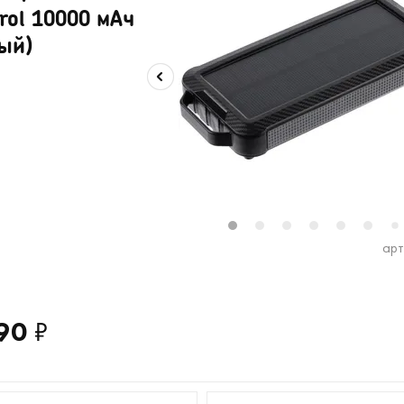
rol 10000 мАч
ый)
1
2
3
4
5
6
7
арт
90
₽