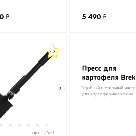
0
₽
5 490
₽
4.0
Пресс для
картофеля Brek
Удобный и стильный инстр
для картофельного пюре
2
2
13
3
4
5
6
8
9
7
арт. 15570