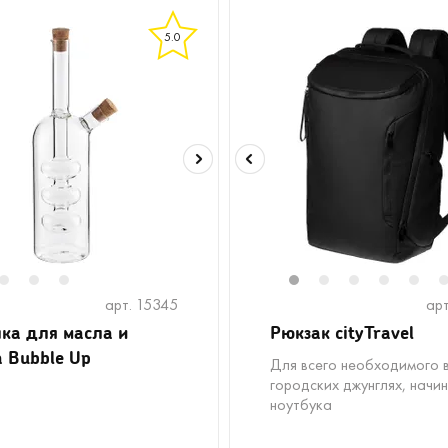
5.0
2
3
4
1
2
3
4
5
арт. 15345
арт
ка для масла и
Рюкзак cityTravel
а Bubble Up
Для всего необходимого 
городских джунглях, начин
ноутбука