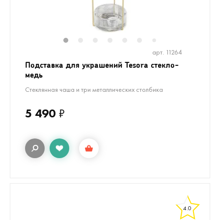
1
2
3
4
5
6
7
арт. 11264
Подставка для украшений Tesora стекло-
медь
Стеклянная чаша и три металлических столбика
5 490
₽
4.0