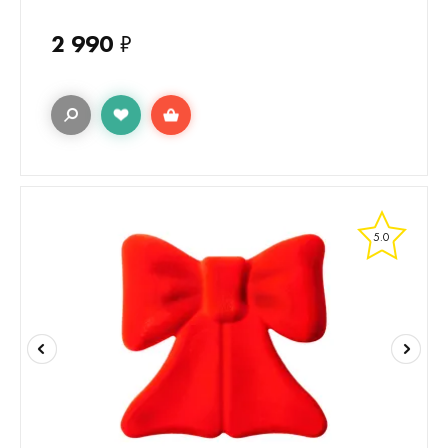
2 990
₽
5.0