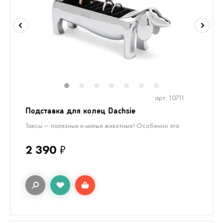
1
2
3
4
5
6
7
арт. 10711
Подставка для колец Dachsie
Таксы — полезные и милые животные! Особенно эта
2 390
₽