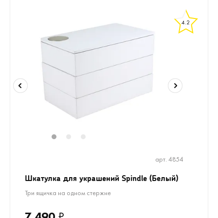
4.2
1
2
3
арт. 4854
Шкатулка для украшений Spindle (Белый)
Три ящичка на одном стержне
7 490
₽