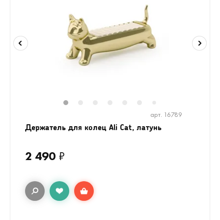
1
2
3
4
5
6
8
9
10
1
7
арт. 16789
Держатель для колец Ali Cat, латунь
2 490
₽