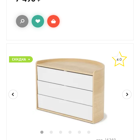
4.0
1
2
3
4
5
6
арт. 14349