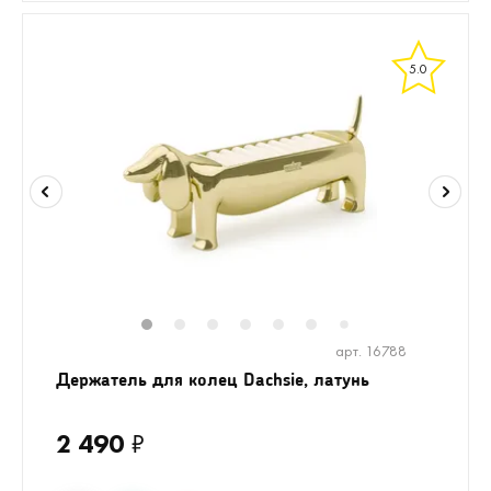
5.0
1
2
3
4
5
6
8
9
10
1
7
арт. 16788
Держатель для колец Dachsie, латунь
2 490
₽