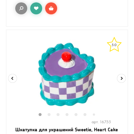
5.0
1
2
3
4
5
6
8
7
арт. 16755
Шкатулка для украшений Sweetie, Heart Cake