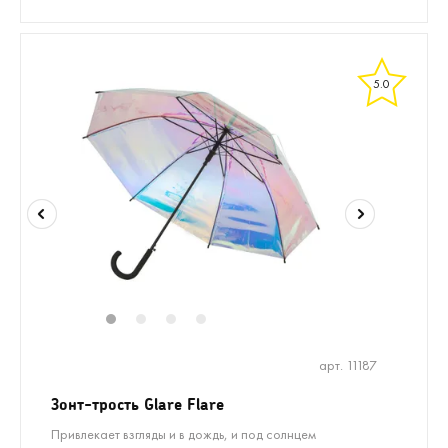
5.0
1
2
3
4
арт. 11187
Зонт-трость Glare Flare
Привлекает взгляды и в дождь, и под солнцем