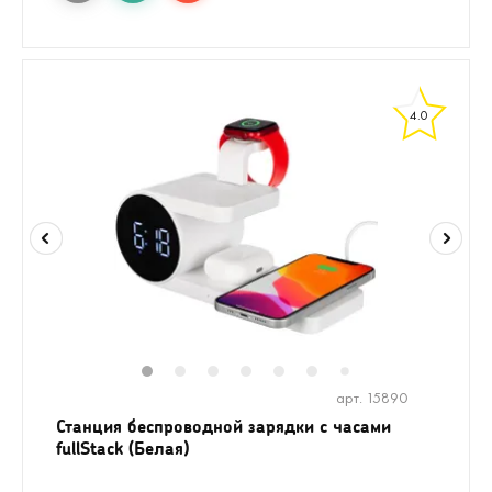
4.0
1
2
3
4
5
6
8
9
10
1
7
арт. 15890
Станция беспроводной зарядки с часами
fullStack (Белая)