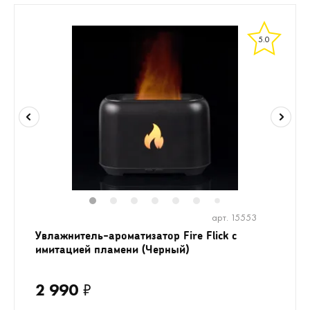
5.0
1
2
3
4
5
6
8
9
10
1
7
арт. 15553
Увлажнитель-ароматизатор Fire Flick с
имитацией пламени (Черный)
2 990
₽