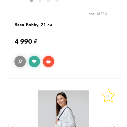
1
2
3
4
арт. 16750
Ваза Bobby, 21 см
4 990
₽
4.0