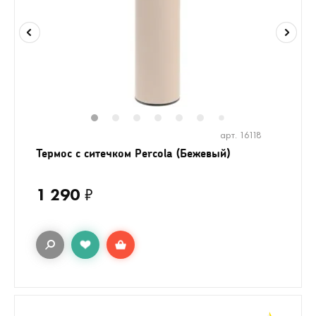
1
2
3
4
5
6
8
7
арт. 16118
Термос с ситечком Percola (Бежевый)
1 290
₽