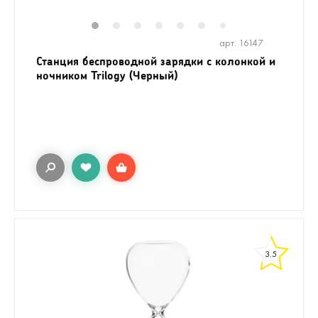
1
2
3
4
5
6
8
9
10
1
7
арт. 16147
Станция беспроводной зарядки с колонкой и
ночником Trilogy (Черный)
3.5