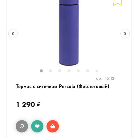
1
2
3
4
5
6
8
7
арт. 16112
Термос с ситечком Percola (Фиолетовый)
1 290
₽