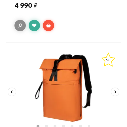
4 990
₽
5.0