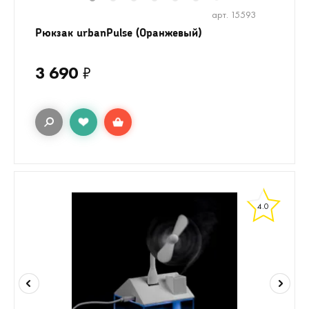
1
2
3
4
5
6
8
9
10
7
арт. 15593
Рюкзак urbanPulse (Оранжевый)
3 690
₽
4.0