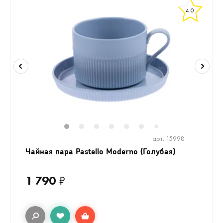
4.0
1
2
3
4
5
6
8
9
10
1
7
арт. 15998
Чайная пара Pastello Moderno (Голубая)
1 790
₽