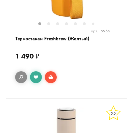
1
2
3
4
5
6
7
арт. 15966
Термостакан Freshbrew (Желтый)
1 490
₽
5.0