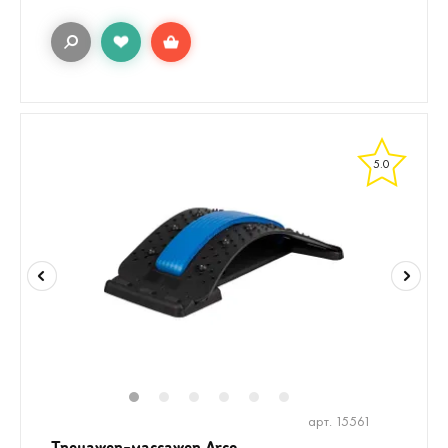
5.0
1
2
3
4
5
6
арт. 15561
Тренажер-массажер Arco