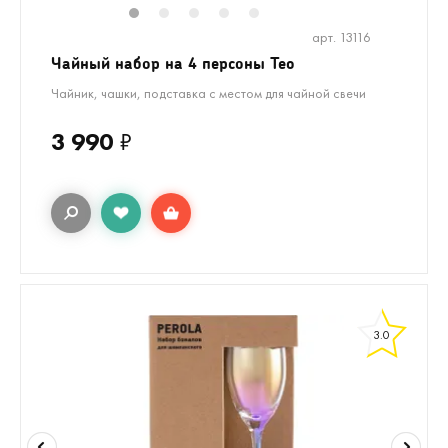
1
2
3
4
5
арт. 13116
Чайный набор на 4 персоны Teo
Чайник, чашки, подставка с местом для чайной свечи
3 990
₽
3.0