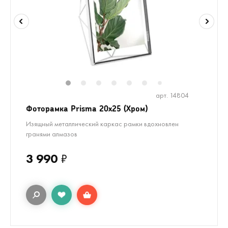
1
2
3
4
5
6
8
9
10
1
7
арт. 14804
Фоторамка Prisma 20х25 (Хром)
Изящный металлический каркас рамки вдохновлен
гранями алмазов
3 990
₽