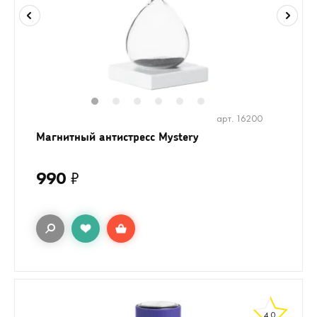
1
2
3
4
5
6
арт. 16200
Магнитный антистресс Mystery
990
₽
4.0