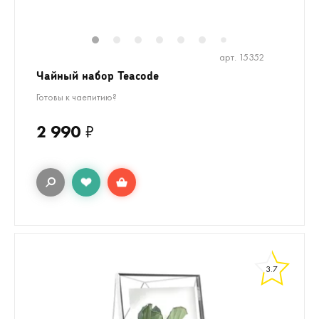
1
2
3
4
5
6
8
9
10
7
арт. 15352
Чайный набор Teacode
Готовы к чаепитию?
2 990
₽
3.7