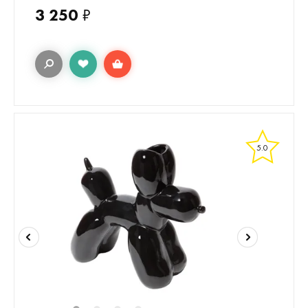
3 250
₽
5.0