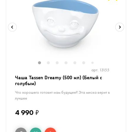
1
2
3
4
5
6
8
9
10
1
7
арт. 13155
Чаша Tassen Dreamy (500 мл) (Белый с
голубым)
Что хорошего готовит нам будущее? Эта миска верит в
лучшее
4 990
₽