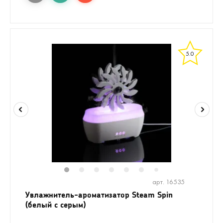
5.0
1
2
3
4
5
6
8
9
10
1
7
арт. 16535
Увлажнитель-ароматизатор Steam Spin
(белый с серым)