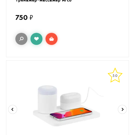
750
₽
5.0