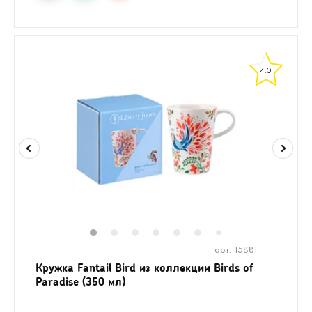
4.0
1
2
3
4
5
6
7
арт. 15881
Кружка Fantail Bird из коллекции Birds of
Paradise (350 мл)