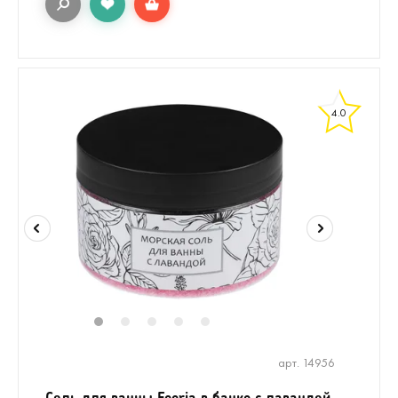
4.0
1
2
3
4
5
арт. 14956
Соль для ванны Feeria в банке с лавандой