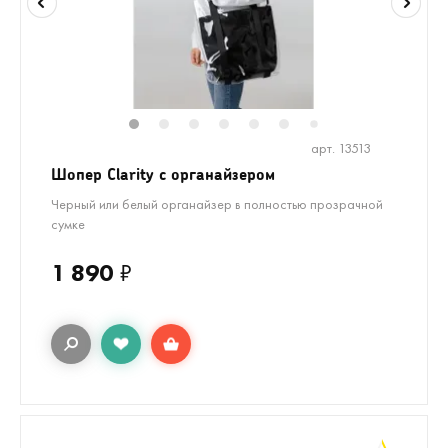
1
2
3
4
5
6
8
9
10
7
арт. 13513
Шопер Clarity с органайзером
Черный или белый органайзер в полностью прозрачной
сумке
1 890
₽