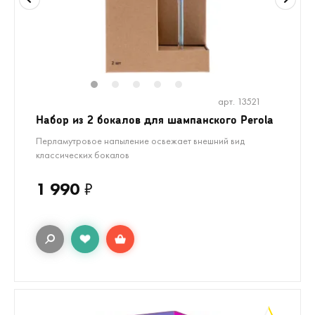
1
2
3
4
5
арт. 13521
Набор из 2 бокалов для шампанского Perola
Перламутровое напыление освежает внешний вид
классических бокалов
1 990
₽