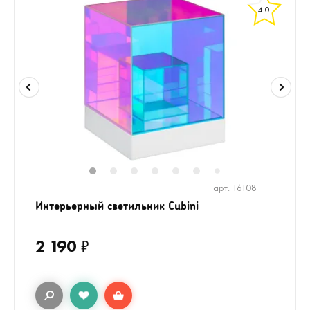
4.0
1
2
3
4
5
6
8
9
10
1
7
арт. 16108
Интерьерный светильник Cubini
2 190
₽