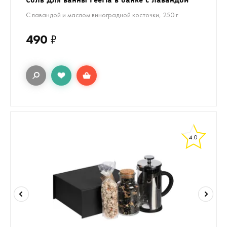
С лавандой и маслом виноградной косточки, 250 г
490
₽
4.0