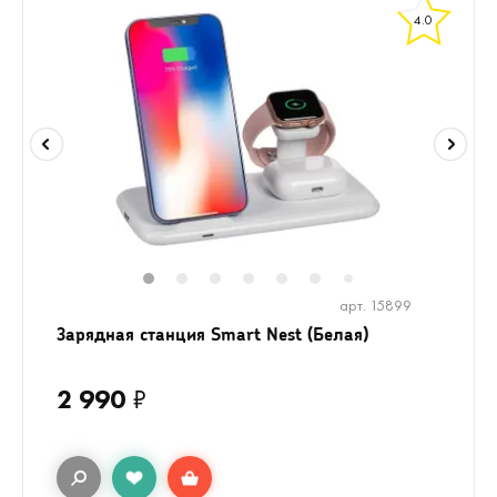
4.0
1
2
3
4
5
6
8
9
7
арт. 15899
Зарядная станция Smart Nest (Белая)
2 990
₽