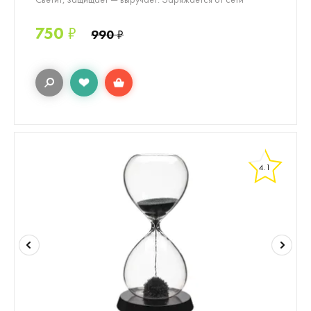
750
₽
990
₽
4.1