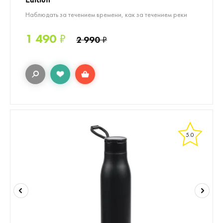
Наблюдать за течением времени, как за течением реки
1 490
₽
2 990
₽
5.0