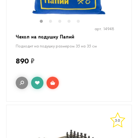
1
2
3
4
5
арт. 14948
Чехол на подушку Папий
Подходит на подушку размером 35 на 35 см
890
₽
5.0