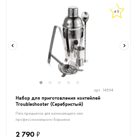
4.0
1
2
3
4
5
арт. 14894
Набор для приготовления коктейлей
Troubleshooter (Серебристый)
Пять предметов для начинающего или
профессионального бармена
2 790
₽