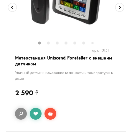
1
2
3
4
5
6
8
9
7
арт. 13151
Метеостанция Uniscend Foreteller с внешним
датчиком
Уличный датчик и измерение влажности и температуры в
доме
2 590
₽