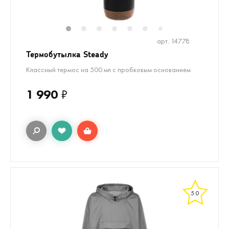
1
2
3
4
5
6
8
9
10
1
7
арт. 14778
Термобутылка Steady
Классный термос на 500 мл с пробковым основанием
1 990
₽
5.0