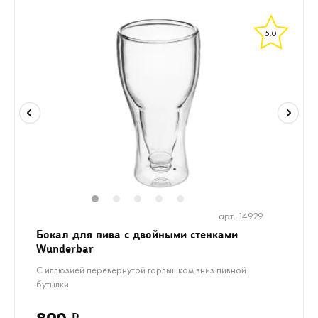
5.0
1
2
3
4
5
арт. 14929
Бокал для пива с двойными стенками
Wunderbar
С иллюзией перевернутой горлышком вниз пивной
бутылки