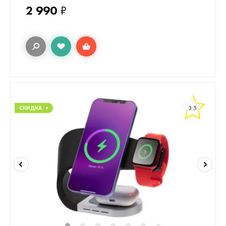
2 990
₽
3.5