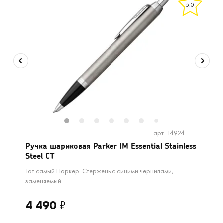
5.0
1
2
3
4
5
6
8
9
10
1
7
арт. 14924
Ручка шариковая Parker IM Essential Stainless
Steel CT
Тот самый Паркер. Стержень с синими чернилами,
заменяемый
4 490
₽