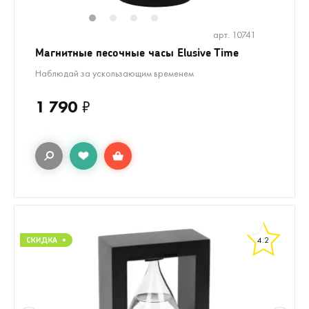
1
2
3
4
арт. 10741
Магнитные песочные часы Elusive Time
Наблюдай за ускользающим временем
1 790
₽
4.2