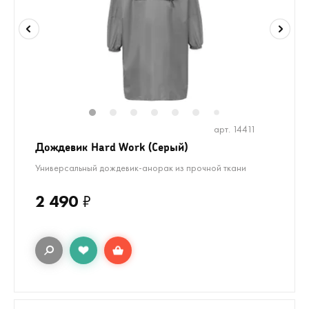
1
2
3
4
5
6
8
9
10
1
7
арт. 14411
Дождевик Hard Work (Серый)
Универсальный дождевик-анорак из прочной ткани
2 490
₽