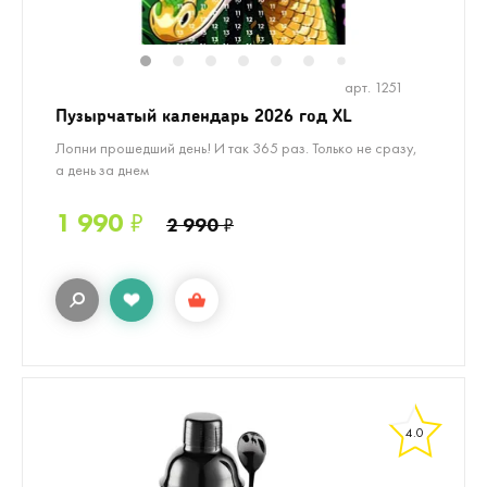
1
2
3
4
5
6
8
7
арт. 1251
Пузырчатый календарь 2026 год XL
Лопни прошедший день! И так 365 раз. Только не сразу,
а день за днем
1 990
₽
2 990
₽
4.0