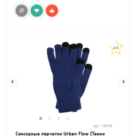
4.0
1
2
3
4
арт. 14958
Сенсорные перчатки Urban Flow (Темно