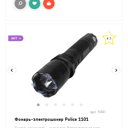
4.5
1
2
3
4
5
6
арт. 9341
Фонарь-электрошокер Police 1101
Светит, защищает — выручает. Заряжается от сети