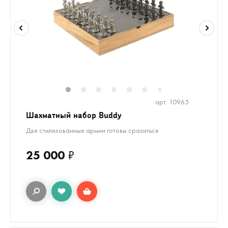
1
2
3
4
5
6
8
9
10
1
7
арт. 10965
Шахматный набор Buddy
Две стилизованные армии готовы сразиться
25 000
₽