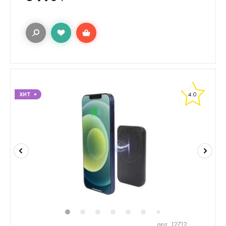
4.0
1
2
3
4
5
6
8
9
10
1
7
арт. 12712