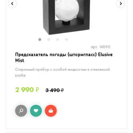
1
2
3
4
арт. 14890
Предсказатель погоды (штормгласс) Elusive
Mist
Старинный прибор с особой жидкостью в стеклянной
колбе
2 990
₽
3 490
₽