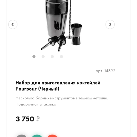
1
2
3
4
арт. 14892
Набор для приготовления коктейлей
Pourpour (Черный)
Несколько барных инструментов в темном металле.
Подарочная упаковка
3 750
₽