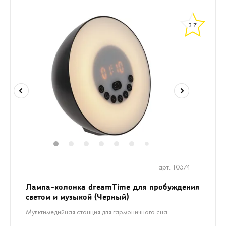
3.7
1
2
3
4
5
6
8
9
10
11
7
арт. 10574
Лампа-колонка dreamTime для пробуждения
светом и музыкой (Черный)
Мультимедийная станция для гармоничного сна