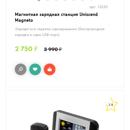
1
2
3
4
5
6
8
9
10
7
арт. 13230
Магнитная зарядная станция Uniscend
Magneto
Зарядит все гаджеты одновременно (беспроводная
зарядка и один USB-порт)
2 750
₽
3 990
₽
3.8