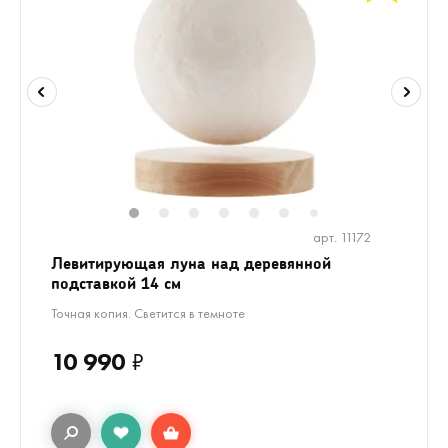
1
2
3
4
5
6
7
арт. 11172
Левитирующая луна над деревянной
подставкой 14 см
Точная копия. Светится в темноте
10 990
₽