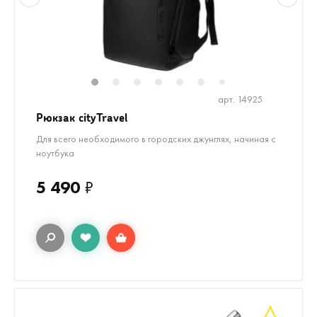
1
2
3
4
5
6
8
9
10
1
7
арт. 14925
Рюкзак cityTravel
Для всего необходимого в городских джунглях, начиная с
ноутбука
5 490
₽