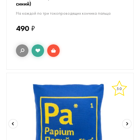
синий)
На каждой по три токопроводящих кончика пальца
490
₽
5.0