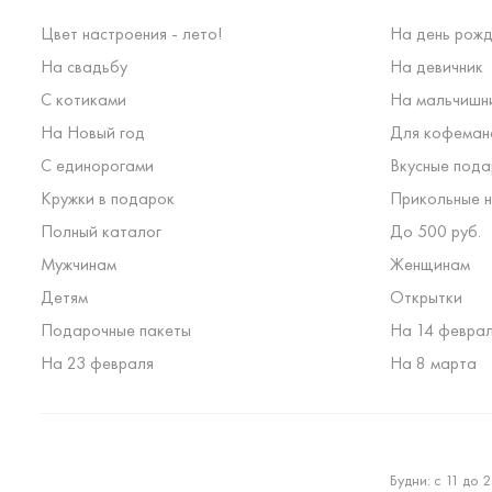
Цвет настроения - лето!
На день рожд
На свадьбу
На девичник
С котиками
На мальчишн
На Новый год
Для кофеман
С единорогами
Вкусные пода
Кружки в подарок
Прикольные н
Полный каталог
До 500 руб.
Мужчинам
Женщинам
Детям
Открытки
Подарочные пакеты
На 14 февра
На 23 февраля
На 8 марта
Будни: с 11 до 2