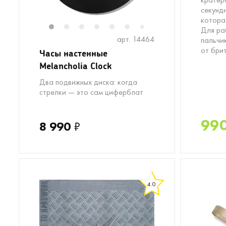
секунд
которая
Для ра
1
2
3
4
5
6
8
7
арт. 14464
пальчи
от бри
Часы настенные
Melancholia Clock
Два подвижных диска: когда
стрелки — это сам циферблат
99
8 990
₽
4.0