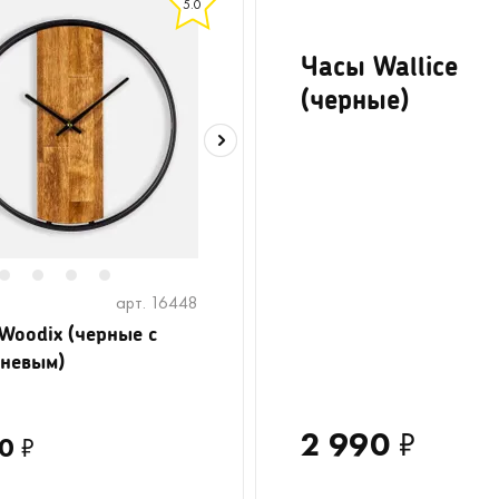
5.0
Часы Wallice
(черные)
2
3
4
5
арт. 16448
Woodix (черные с
невым)
2 990
₽
0
₽