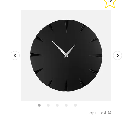
5.0
1
2
3
4
5
арт. 16434