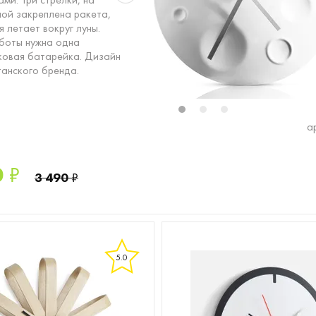
ной закреплена ракета,
 летает вокруг луны.
боты нужна одна
ковая батарейка. Дизайн
танского бренда.
1
2
3
а
0
₽
3 490
₽
5.0