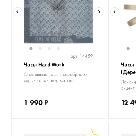
1
2
3
4
1
арт. 14459
Часы Hard Work
Часы 
(Дере
Стеклянные часы в серебристо-
серых тонах, под металл
Лакони
акцент
1 990
₽
12 4