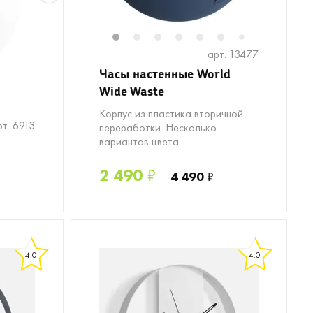
1
2
3
4
5
6
8
9
1
7
арт. 13477
Часы настенные World
Wide Waste
Корпус из пластика вторичной
рт. 6913
переработки. Несколько
вариантов цвета
2 490
₽
4 490
₽
4.0
4.0