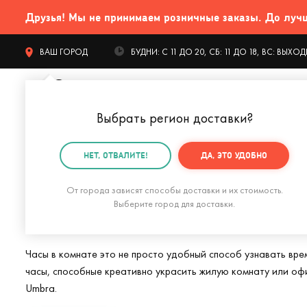
Друзья! Мы не принимаем розничные заказы. До лучших
ВАШ ГОРОД
БУДНИ: С 11 ДО 20, СБ: 11 ДО 18, ВС: ВЫХ
Выбрать регион доставки
?
КАТАЛОГ Т
НЕТ, ОТВАЛИТЕ!
ДА, ЭТО УДОБНО
Главная
Интерьер
Часы
Настенные часы
От города зависят способы доставки и их стоимость.
Оригинальные на
Выберите город для доставки.
Часы в комнате это не просто удобный способ узнавать вре
часы, способные креативно украсить жилую комнату или офи
Umbra.