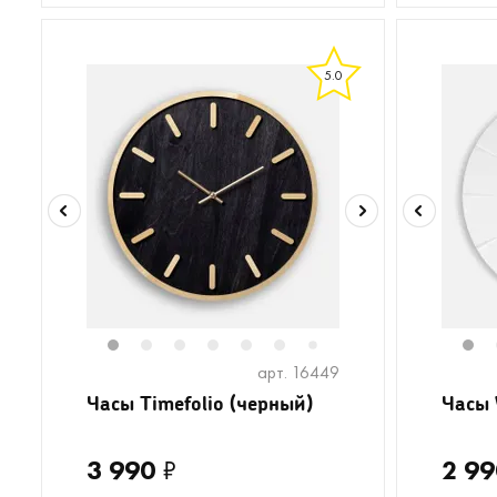
5.0
1
2
3
4
5
6
8
1
7
арт. 16449
Часы Timefolio (черный)
Часы 
3 990
₽
2 99