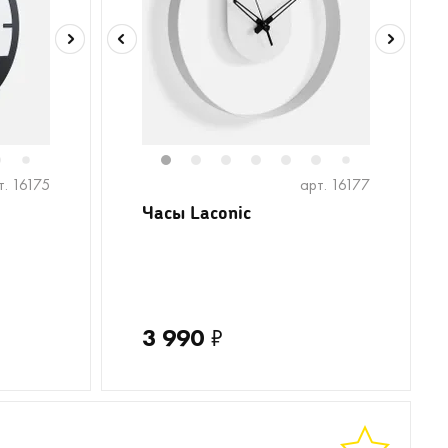
6
1
2
3
4
5
6
7
7
т. 16175
арт. 16177
Часы Laconic
3 990
₽