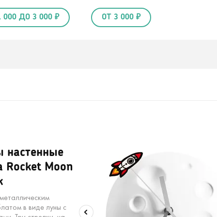
1 000 ДО 3 000 ₽
ОТ 3 000 ₽
ы настенные
а Rocket Moon
k
 металлическим
латом в виде луны с
ми. Три стрелки, на