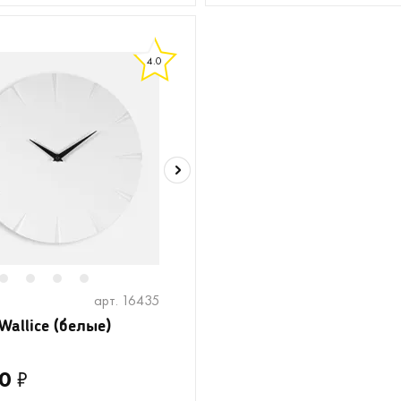
4.0
2
3
4
5
арт. 16435
Wallice (белые)
0
₽