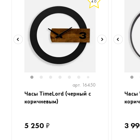
4.0
1
2
3
4
5
6
8
9
1
7
арт. 16450
Часы TimeLord (черный с
Часы 
коричневым)
корич
5 250
₽
3 99