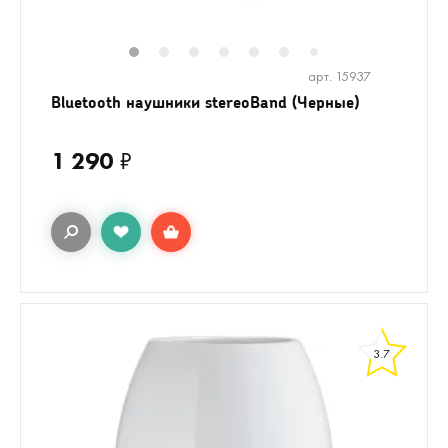
1
2
3
4
5
6
7
арт. 15937
Bluetooth наушники stereoBand (Черные)
1 290
₽
3.7