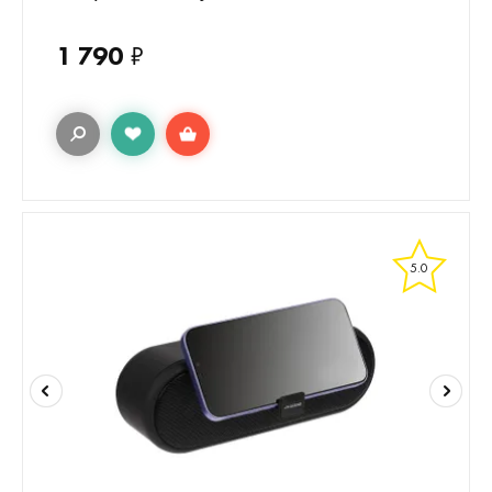
1 790
₽
5.0