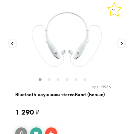
5.0
1
2
3
4
5
6
арт. 15936
Bluetooth наушники stereoBand (Белые)
1 290
₽