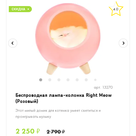
4.0
1
2
3
4
5
6
8
9
10
1
7
арт. 13270
Беспроводная лампа-колонка Right Meow
(Розовый)
Этот милый домик для котенка умеет светиться и
проигрывать музыку
2 250
₽
2 790
₽