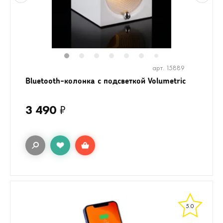
1
2
3
4
5
6
8
9
10
1
7
арт. 15889
Bluetooth-колонка с подсветкой Volumetric
3 490
₽
5.0