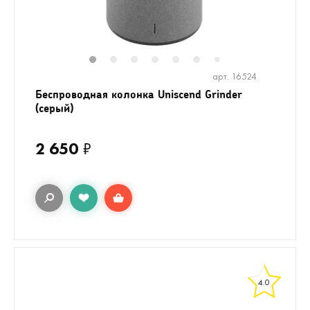
1
2
3
4
5
6
8
9
10
7
арт. 16524
Беспроводная колонка Uniscend Grinder
(серый)
2 650
₽
4.0