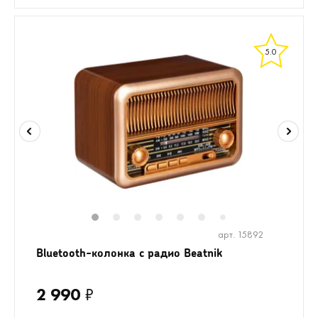
5.0
1
2
3
4
5
6
8
9
7
арт. 15892
Bluetooth-колонка с радио Beatnik
2 990
₽