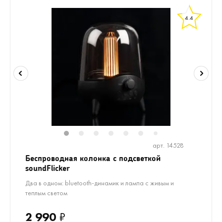
4.4
1
2
3
4
5
6
8
7
арт. 14528
Беспроводная колонка с подсветкой
soundFlicker
Два в одном: bluetooth-динамик и лампа с живым и
теплым светом
2 990
₽