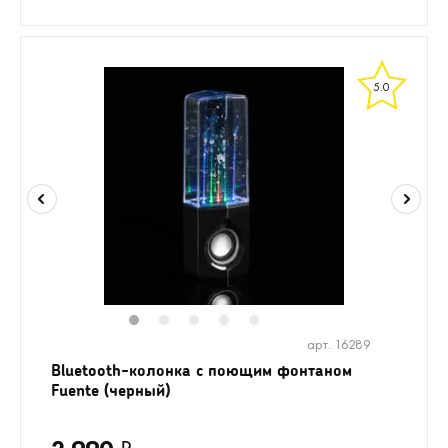
5.0
1
2
3
4
5
арт. 16289
Bluetooth-колонка с поющим фонтаном
Fuente (черный)