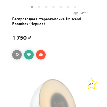
1
2
3
4
5
6
8
9
10
1
7
арт. 15945
Беспроводная стереоколонка Uniscend
Roombox (Черная)
1 750
₽
3.7