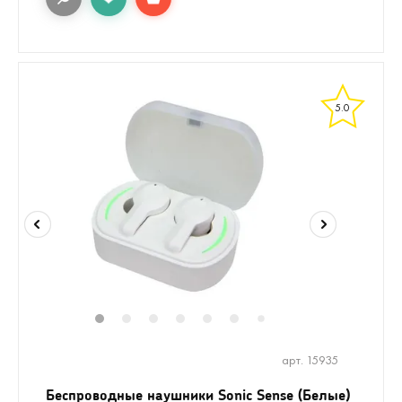
5.0
1
2
3
4
5
6
8
9
10
11
7
арт. 15935
Беспроводные наушники Sonic Sense (Белые)