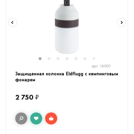
1
2
3
4
5
6
8
9
10
1
7
арт. 16001
Защищенная колонка Eldflugg с кемпинговым
фонарем
2 750
₽