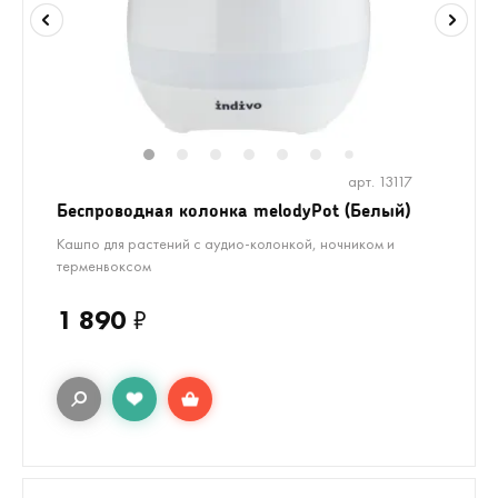
1
2
3
4
5
6
8
9
7
арт. 13117
Беспроводная колонка melodyPot (Белый)
Кашпо для растений с аудио-колонкой, ночником и
терменвоксом
1 890
₽