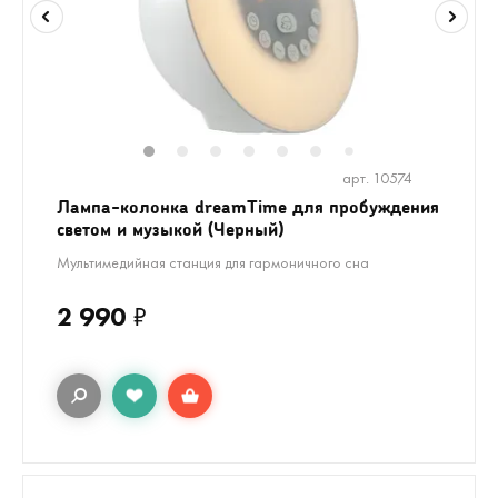
1
2
3
4
5
6
8
9
10
1
7
арт. 10574
Лампа-колонка dreamTime для пробуждения
светом и музыкой (Черный)
Мультимедийная станция для гармоничного сна
2 990
₽