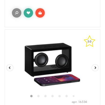
5.0
1
2
3
4
5
6
8
9
10
1
7
арт. 16534