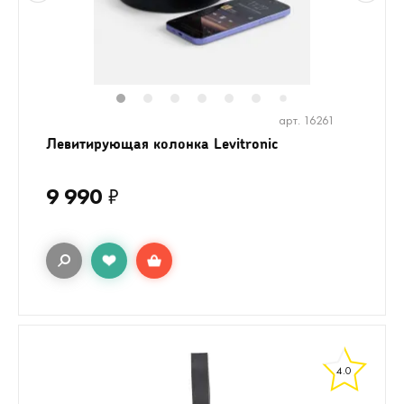
1
2
3
4
5
6
8
9
7
арт. 16261
Левитирующая колонка Levitronic
9 990
₽
4.0