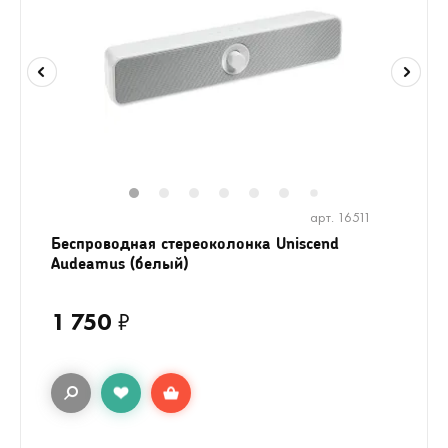
1
2
3
4
5
6
8
7
арт. 16511
Беспроводная стереоколонка Uniscend
Audeamus (белый)
1 750
₽