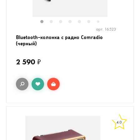
1
2
3
4
5
6
8
7
арт. 16523
Bluetooth-колонка с радио Comradio
(черный)
2 590
₽
4.0