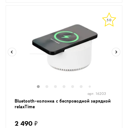
5.0
1
2
3
4
5
6
8
9
10
1
7
арт. 16203
Bluetooth-колонка с беспроводной зарядкой
relaxTime
2 490
₽