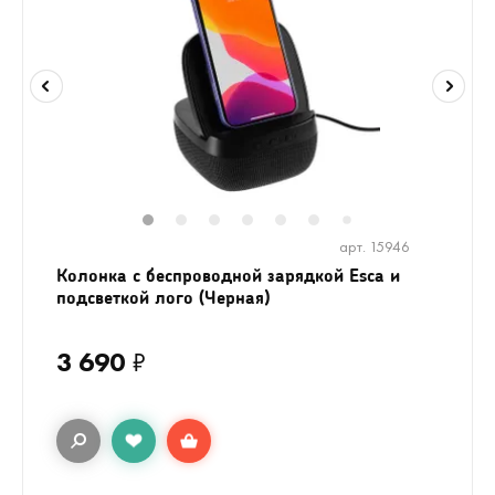
1
2
3
4
5
6
8
9
10
1
7
арт. 15946
Колонка c беспроводной зарядкой Esca и
подсветкой лого (Черная)
3 690
₽