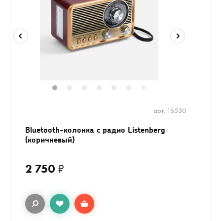
1
2
3
4
5
6
8
9
7
арт. 16530
Bluetooth-колонка с радио Listenberg
(коричневый)
2 750
₽