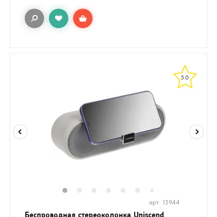
5.0
1
2
3
4
5
6
8
9
10
1
7
арт. 15944
Беспроводная стереоколонка Uniscend