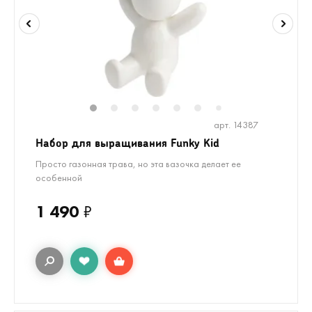
1
2
3
4
5
6
8
9
7
арт. 14387
Набор для выращивания Funky Kid
Просто газонная трава, но эта вазочка делает ее
особенной
1 490
₽