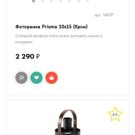
1
2
3
4
5
6
8
9
10
7
арт. 14807
Фоторамка Prisma 10х15 (Хром)
Стальной профиль тоже может выглядеть нежно и
воздушно
2 290
₽
5.0