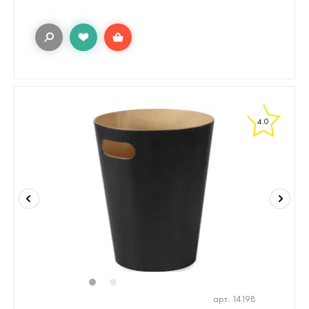
4.0
1
2
арт. 14198