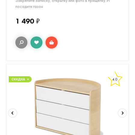
Закрепите записку, открытку или фото в прищепку. И
посадите газон
1 490
₽
4.0