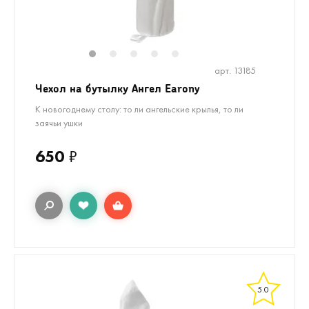
1
2
3
4
5
арт. 13185
Чехол на бутылку Ангел Earony
К новогоднему столу: то ли ангельские крылья, то ли
заячьи ушки
650
₽
5.0