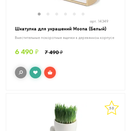
1
2
3
4
5
6
арт. 14349
Шкатулка для украшений Moona (Белый)
Вместительные поворотные ящички в деревянном корпусе
6 490
₽
7 490
₽
5.0