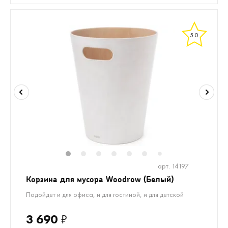
5.0
1
2
3
4
5
6
8
9
7
арт. 14197
Корзина для мусора Woodrow (Белый)
Подойдет и для офиса, и для гостиной, и для детской
3 690
₽