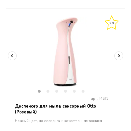
5.0
1
2
3
4
5
6
арт. 14813
Диспенсер для мыла сенсорный Otto
(Розовый)
Нежный цвет, но солидная и качественная техника