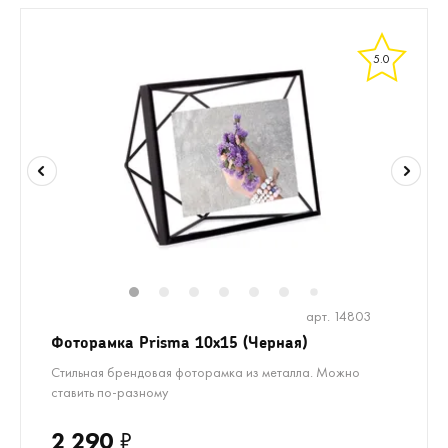
5.0
1
2
3
4
5
6
8
9
10
1
7
арт. 14803
Фоторамка Prisma 10х15 (Черная)
Стильная брендовая фоторамка из металла. Можно
ставить по-разному
2 290
₽