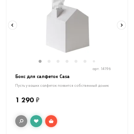
1
2
3
4
5
6
8
9
7
арт. 14196
Бокс для салфеток Casa
Пусть у ваших салфеток появится собственный домик
1 290
₽