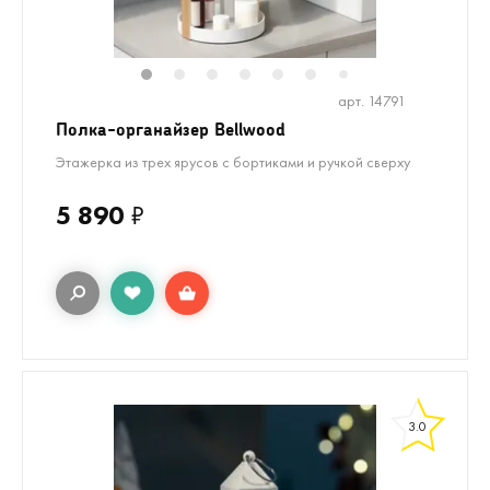
1
2
3
4
5
6
8
9
10
7
арт. 14791
Полка-органайзер Bellwood
Этажерка из трех ярусов с бортиками и ручкой сверху
5 890
₽
3.0