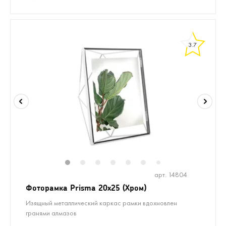
3.7
1
2
3
4
5
6
8
9
10
1
7
арт. 14804
Фоторамка Prisma 20х25 (Хром)
Изящный металлический каркас рамки вдохновлен
гранями алмазов