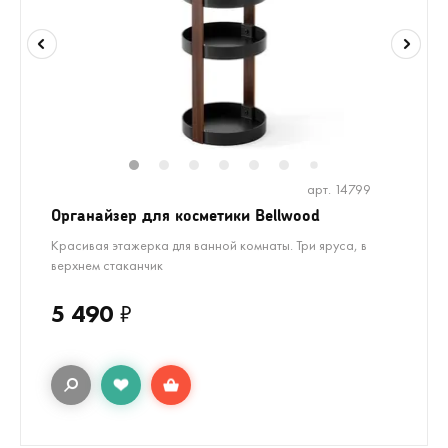
1
2
3
4
5
6
8
9
10
1
7
арт. 14799
Органайзер для косметики Bellwood
Красивая этажерка для ванной комнаты. Три яруса, в
верхнем стаканчик
5 490
₽