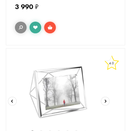
3 990
₽
4.0