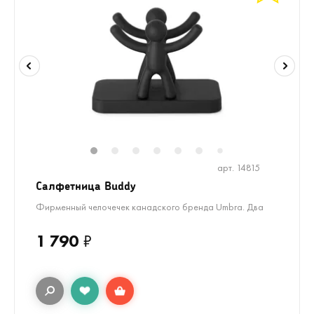
1
2
3
4
5
6
8
9
10
7
арт. 14815
Салфетница Buddy
Фирменный челочечек канадского бренда Umbra. Два
1 790
₽