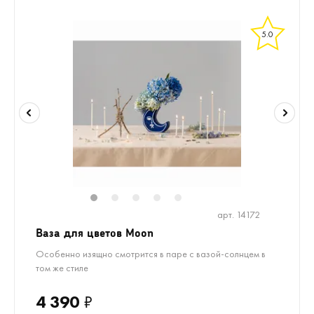
5.0
1
2
3
4
5
арт. 14172
Ваза для цветов Moon
Особенно изящно смотрится в паре с вазой-солнцем в
том же стиле
4 390
₽