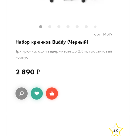
1
2
3
4
5
6
8
9
10
7
арт. 14819
Набор крючков Buddy (Черный)
Три крючка, один выдерживает до 2.3 кг, пластиковый
корпус
2 890
₽
4.0