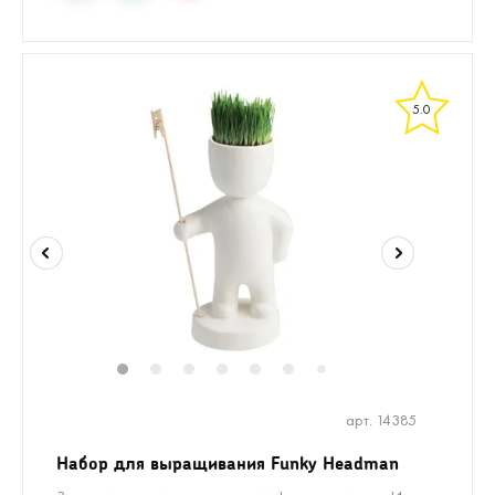
5.0
1
2
3
4
5
6
7
арт. 14385
Набор для выращивания Funky Headman