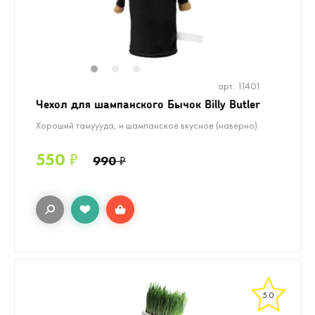
1
2
3
арт. 11401
Чехол для шампанского Бычок Billy Butler
Хороший тамуууда, и шампанское вкусное (наверно)
550
₽
990
₽
5.0