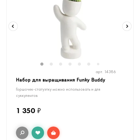
1
2
3
4
5
6
7
арт. 14386
Набор для выращивания Funky Buddy
Горшочек-статуэтку можно использовать и для
суккулентов
1 350
₽