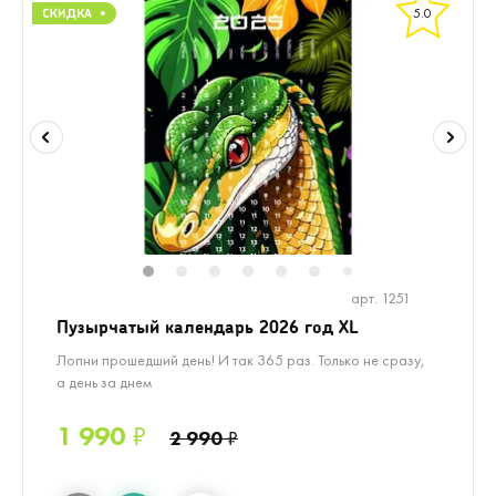
5.0
1
2
3
4
5
6
8
7
арт. 1251
Пузырчатый календарь 2026 год XL
Лопни прошедший день! И так 365 раз. Только не сразу,
а день за днем
1 990
₽
2 990
₽