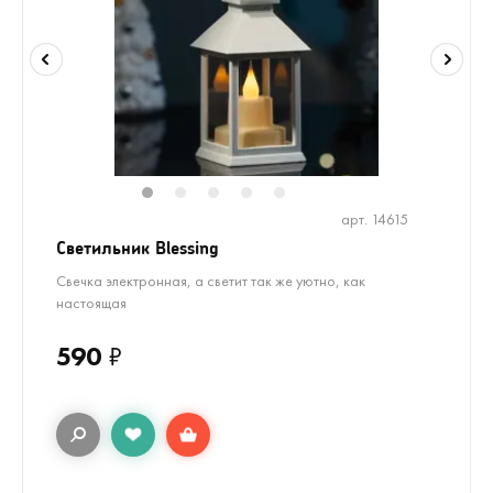
1
2
3
4
5
арт. 14615
Светильник Blessing
Свечка электронная, а светит так же уютно, как
настоящая
590
₽