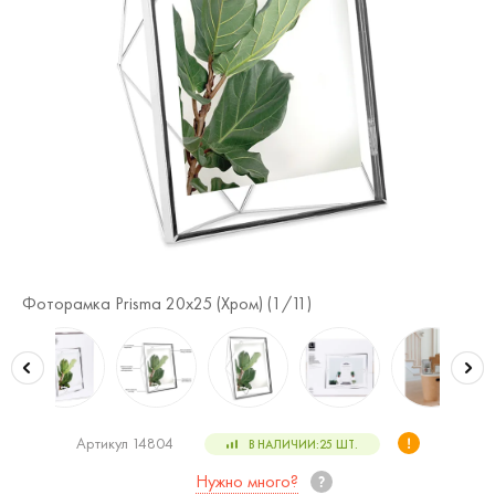
Фоторамка Prisma 20х25 (Хром) (
1
/11)
Фо
Артикул 14804
В НАЛИЧИИ:
25
ШТ.
Нужно много?