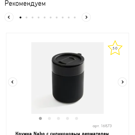
Рекомендуем
5.0
1
2
3
4
5
арт. 16873
Кружка Nabo с силиконовым держателем