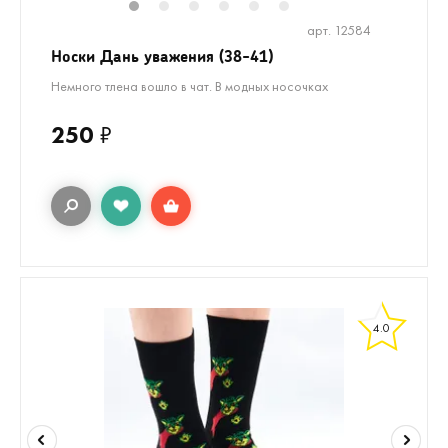
1
2
3
4
5
6
арт. 12584
Носки Дань уважения (38-41)
Немного тлена вошло в чат. В модных носочках
250
₽
4.0