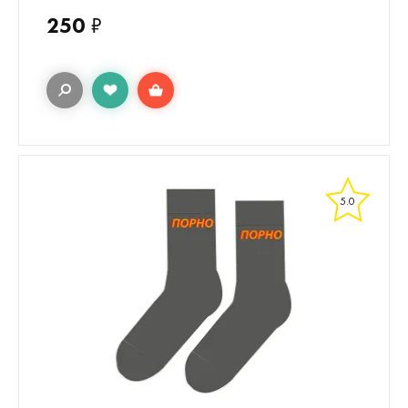
250
₽
5.0