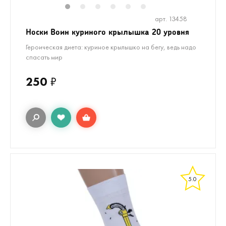
1
2
3
4
5
6
арт. 13458
Носки Воин куриного крылышка 20 уровня
Героическая диета: куриное крылышко на бегу, ведь надо
спасать мир
250
₽
5.0