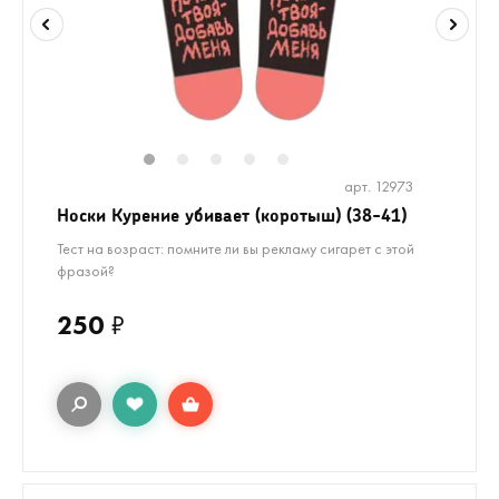
1
2
3
4
5
арт. 12973
Носки Курение убивает (коротыш) (38-41)
Тест на возраст: помните ли вы рекламу сигарет с этой
фразой?
250
₽