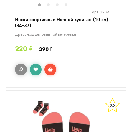
1
2
3
4
арт. 9903
Носки спортивные Ночной хулиган (10 см)
(34-37)
Дресс-код для отвязной вечеринки
220
₽
390
₽
5.0