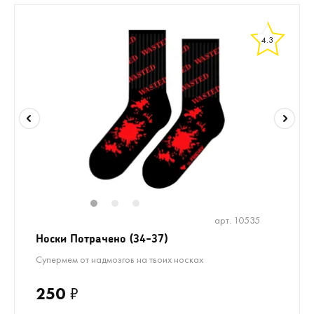
4.3
1
2
3
арт. 10535
Носки Потрачено (34-37)
Супермем от надмозгов на твоих носках
250
₽