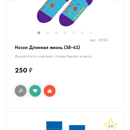
1
2
3
4
5
6
7
арт. 12926
Носки Длинная жизнь (38-41)
Дискета все сохранит, а ведь бывало всякое...
250
₽
5.0