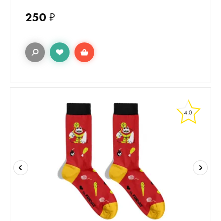
250
₽
4.0