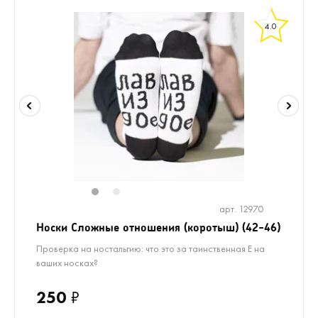
4.0
1
2
арт. 12970
Носки Сложные отношения (коротыш) (42-46)
Проверка на ностальгию: что это за таинственная Е на
ваших носках?
250
₽