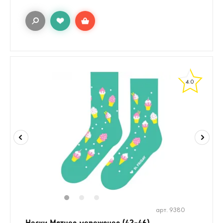
4.0
1
2
3
арт. 9380
Носки Мятное мороженое (42-46)