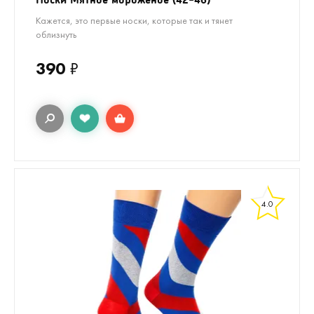
Кажется, это первые носки, которые так и тянет
облизнуть
390
₽
4.0