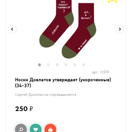
1
2
3
4
5
6
арт. 11579
Носки Довлатов утверждает (укороченные)
(34-37)
Сергей Донатыч не оправдывается
250
₽