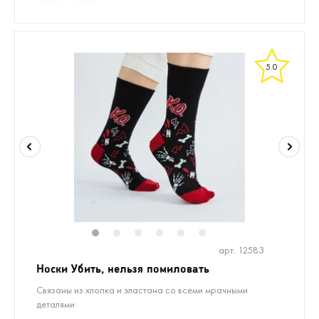
5.0
1
2
3
4
5
6
арт. 12583
Носки Убить, нельзя помиловать
Связаны из хлопка и эластана со всеми мрачными
деталями