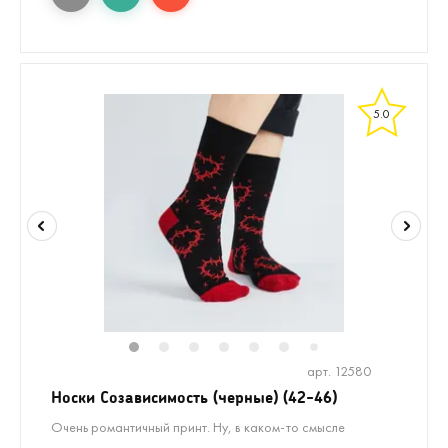
5.0
1
2
3
4
5
6
7
арт. 12580
Носки Созависимость (черные) (42-46)
Очень романтичный принт. Ну, в каком-то смысле