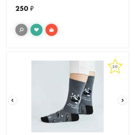
250
₽
5.0