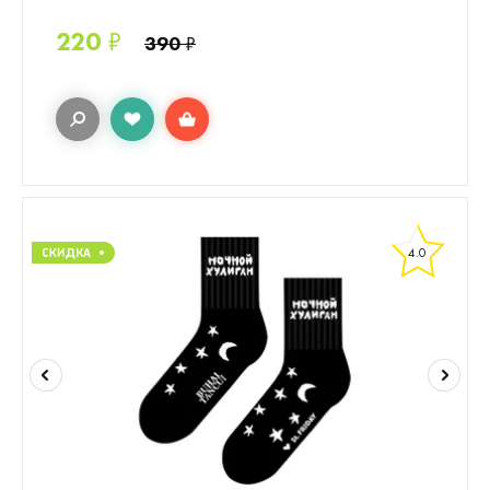
220
₽
390
₽
4.0