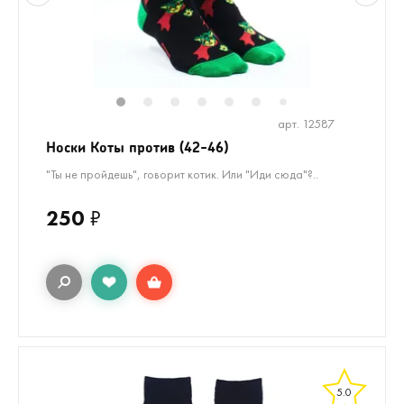
1
2
3
4
5
6
7
арт. 12587
Носки Коты против (42-46)
"Ты не пройдешь", говорит котик. Или "Иди сюда"?..
250
₽
5.0