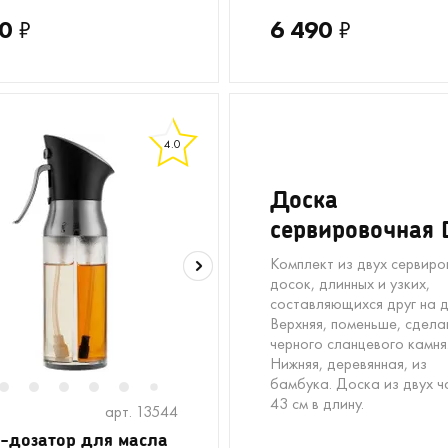
0
₽
6 490
₽
4.0
Доска
сервировочная D
Комплект из двух сервиро
досок, длинных и узких,
составляющихся друг на д
Верхняя, поменьше, сдела
черного сланцевого камня
Нижняя, деревянная, из
бамбука. Доска из двух ч
2
3
4
5
6
8
9
10
7
43 см в длину.
арт. 13544
-дозатор для масла