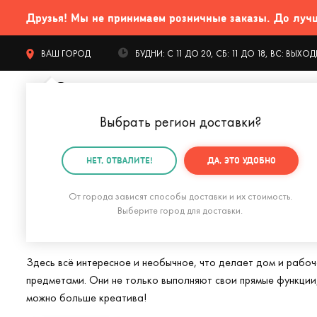
Друзья! Мы не принимаем розничные заказы. До лучших
ВАШ ГОРОД
БУДНИ: С 11 ДО 20, СБ: 11 ДО 18, ВС: ВЫХ
Выбрать регион доставки
?
КАТАЛОГ Т
НЕТ, ОТВАЛИТЕ!
ДА, ЭТО УДОБНО
Главная
Дом и офис
От города зависят способы доставки и их стоимость.
Интересные вещи
Выберите город для доставки.
Здесь всё интересное и необычное, что делает дом и рабоч
предметами. Они не только выполняют свои прямые функции
можно больше креатива!