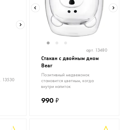
1
2
3
арт. 13480
Стакан с двойным дном
Bear
Позитивный медвежонок
. 13530
становится цветным, когда
внутри напиток
990
₽