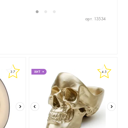
1
2
3
арт. 13534
3.7
4.5