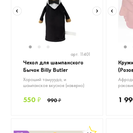
1
2
3
1
арт. 11401
Чехол для шампанского
Кружк
Бычок Billy Butler
(Розо
Хороший тамуууда, и
Афроди
шампанское вкусное (наверно)
ракови
550
₽
1 99
990
₽