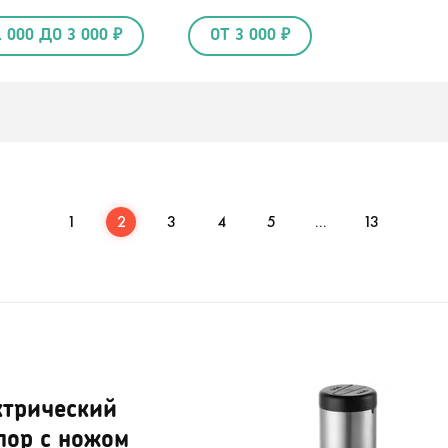
1 000 ДО 3 000 ₽
ОТ 3 000 ₽
1
2
3
4
5
...
13
ктрический
пор с ножом