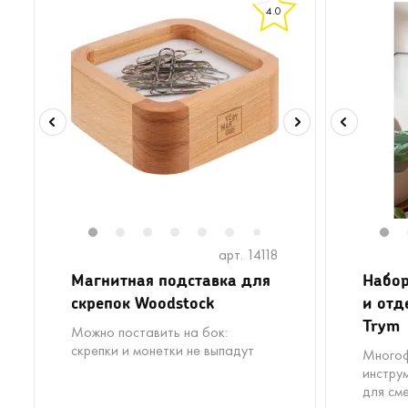
4.0
1
2
3
4
5
6
8
9
10
1
7
арт. 14118
Магнитная подставка для
Набор
скрепок Woodstock
и отд
Trym
Можно поставить на бок:
скрепки и монетки не выпадут
Многоф
инстру
для см