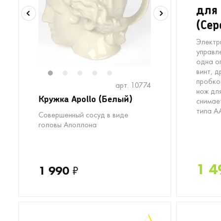
для 
(Сер
Электр
управл
одна о
винт, д
1
2
3
4
5
пробкой
арт. 10774
нож дл
Кружка Apollo (Белый)
снимае
типа А
Совершенный сосуд в виде
головы Аполлона
1 4
1 990
₽