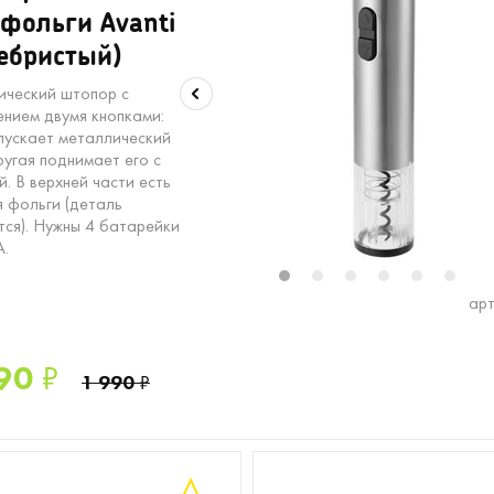
фольги Avanti
ебристый)
ический штопор с
ением двумя кнопками:
пускает металлический
ругая поднимает его с
. В верхней части есть
я фольги (деталь
тся). Нужны 4 батарейки
А.
1
2
3
4
5
6
арт
90
₽
1 990
₽