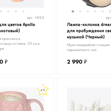
2
3
4
5
1
2
3
4
5
арт. 14163
арт
для цветов Apollo
Лампа-колонка dre
акотовый)
для пробуждения св
музыкой (Черный)
я крассика в
отовом оттенке. 20 см в
Мультимедийная станция 
ре
гармоничного сна
0
₽
2 990
₽
4.0