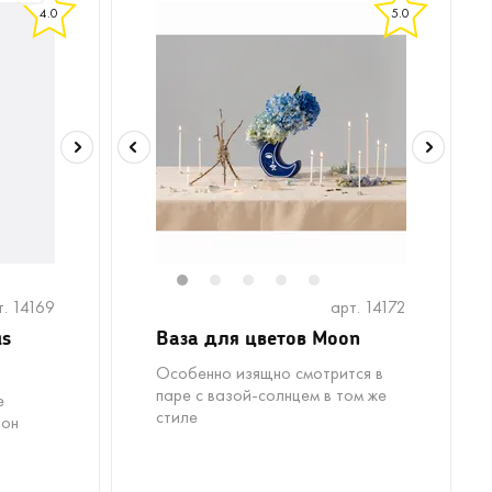
4.0
5.0
1
2
3
4
5
т. 14169
арт. 14172
us
Ваза для цветов Moon
Особенно изящно смотрится в
паре с вазой-солнцем в том же
е
стиле
тон