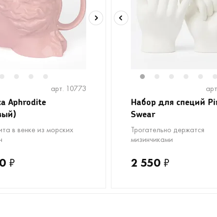
2
3
4
5
1
2
3
4
5
арт. 10773
арт
а Aphrodite
Набор для специй Pi
вый)
Swear
та в венке из морских
Трогательно держатся
н
мизинчиками
0
₽
2 550
₽