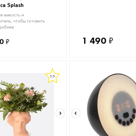
уса Splash
я емкость и
итель, чтобы готовить
добнее
1 490
₽
0
₽
5.0