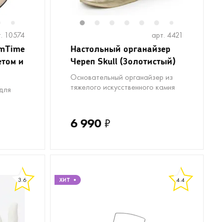
6
8
9
10
11
1
12
2
13
3
14
4
15
5
16
6
17
18
8
19
9
1
7
7
. 10574
арт. 4421
amTime
Настольный органайзер
етом и
Череп Skull (Золотистый)
Основательный органайзер из
тяжелого искусственного камня
для
6 990
₽
3.6
4.4