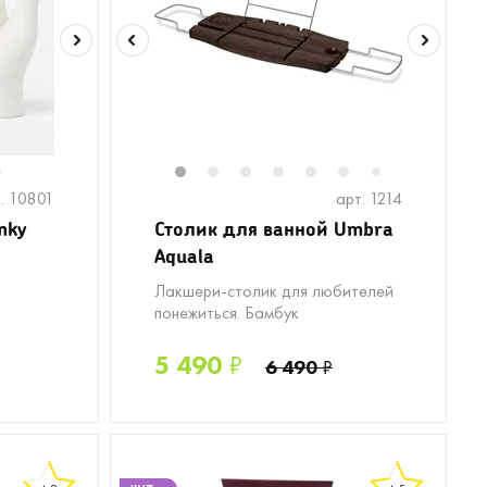
6
1
2
3
4
5
6
8
9
1
7
. 10801
арт. 1214
nky
Столик для ванной Umbra
Aquala
Лакшери-столик для любителей
понежиться. Бамбук
5 490
₽
6 490
₽