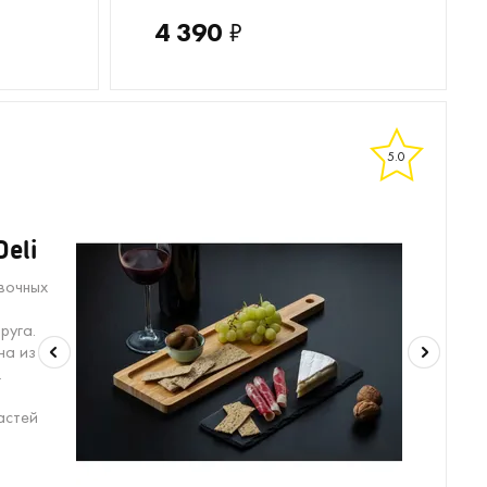
4 390
₽
5.0
eli
вочных
руга.
на из
.
астей