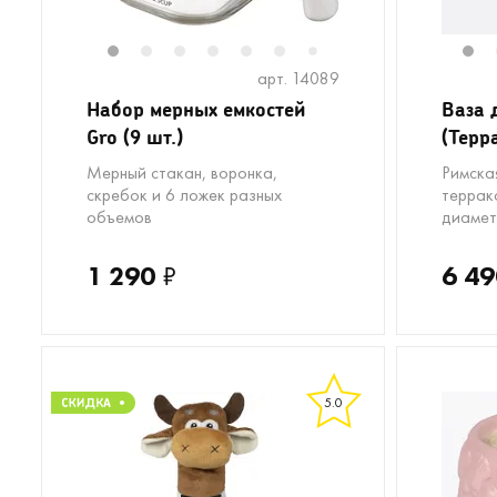
1
2
3
4
5
6
8
9
1
7
арт. 14089
Набор мерных емкостей
Ваза 
Gro (9 шт.)
(Терр
Мерный стакан, воронка,
Римска
скребок и 6 ложек разных
террак
объемов
диамет
1 290
₽
6 49
5.0