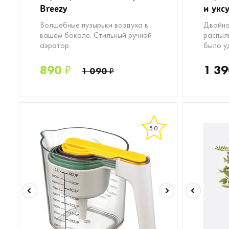
Breezy
и укс
Волшебные пузырьки воздуха в
Двойна
вашем бокале. Стильный ручной
распыл
аэратор
было у
890
₽
1 39
1 090
₽
5.0