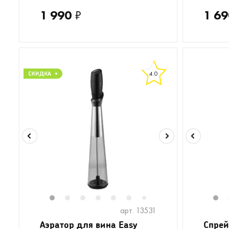
1 990
₽
1 69
4.0
1
2
3
4
5
6
8
9
1
7
арт. 13531
Аэратор для вина Easy
Спрей