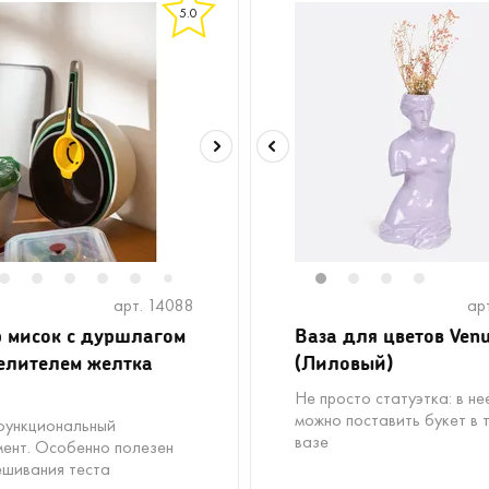
5.0
2
3
4
5
6
8
9
10
11
1
12
2
3
4
7
арт. 14088
ар
 мисок с дуршлагом
Ваза для цветов Ven
елителем желтка
(Лиловый)
Не просто статуэтка: в не
можно поставить букет в 
ункциональный
вазе
мент. Особенно полезен
ешивания теста