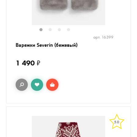
1
2
3
4
арт. 16399
Варежки Severin (бежевый)
1 490
₽
5.0