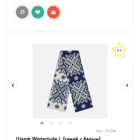
5.0
1
2
3
4
арт. 16334
Шарф Wintertude L (синий с белым)