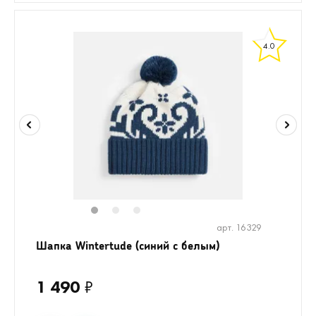
4.0
1
2
3
арт. 16329
Шапка Wintertude (синий с белым)
1 490
₽