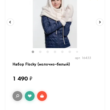
1
2
3
4
5
6
8
7
арт. 16455
Набор Flocky (молочно-белый)
1 490
₽