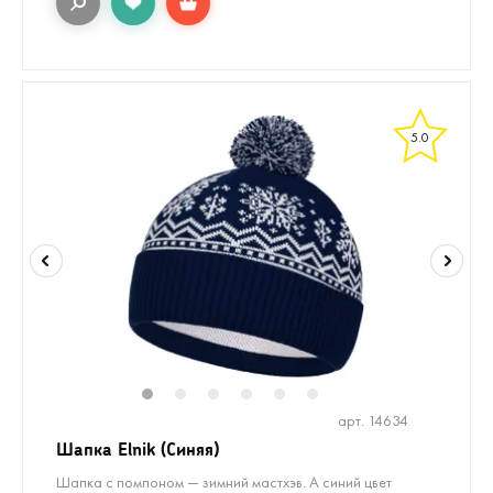
5.0
1
2
3
4
5
6
арт. 14634
Шапка Elnik (Синяя)
Шапка с помпоном — зимний мастхэв. А синий цвет