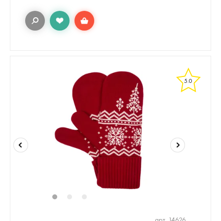
5.0
1
2
3
арт. 14626