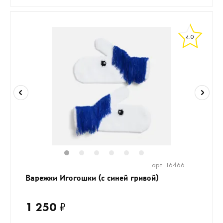
4.0
1
2
3
4
5
6
арт. 16466
Варежки Игогошки (с синей гривой)
1 250
₽