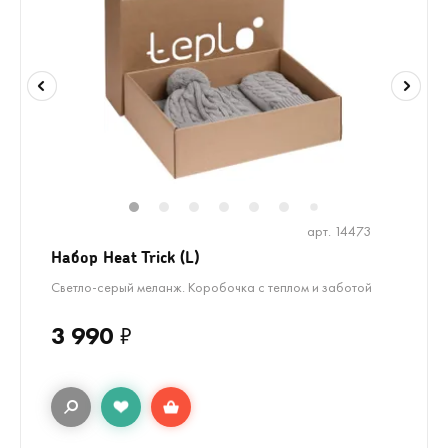
1
2
3
4
5
6
7
арт. 14473
Набор Heat Trick (L)
Светло-серый меланж. Коробочка с теплом и заботой
3 990
₽