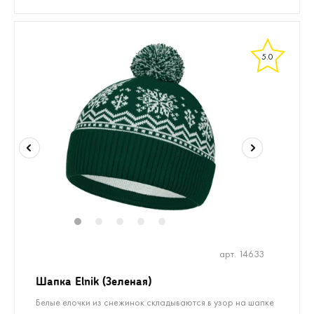
5.0
1
2
3
4
5
арт. 14633
Шапка Elnik (Зеленая)
Белые елочки из снежинок складываются в узор на шапке