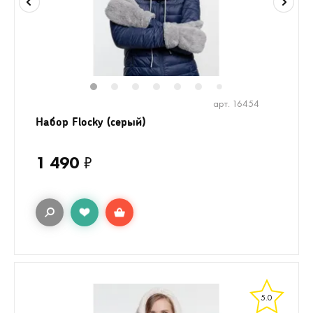
1
2
3
4
5
6
8
9
7
арт. 16454
Набор Flocky (серый)
1 490
₽
5.0