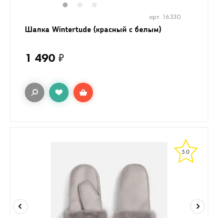
1
2
3
арт. 16330
Шапка Wintertude (красный с белым)
1 490
₽
5.0