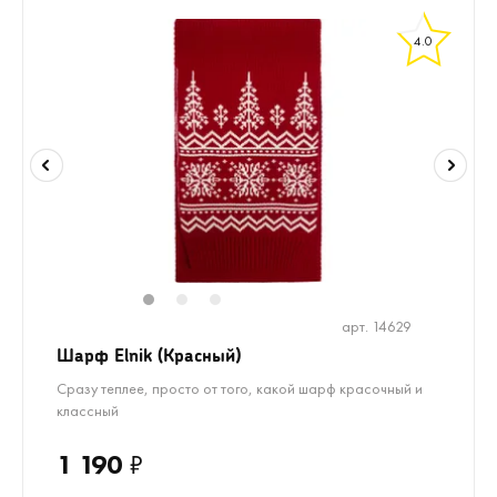
4.0
1
2
3
арт. 14629
Шарф Elnik (Красный)
Сразу теплее, просто от того, какой шарф красочный и
классный
1 190
₽