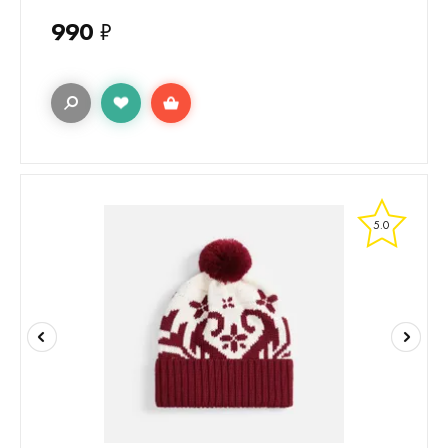
990
₽
5.0