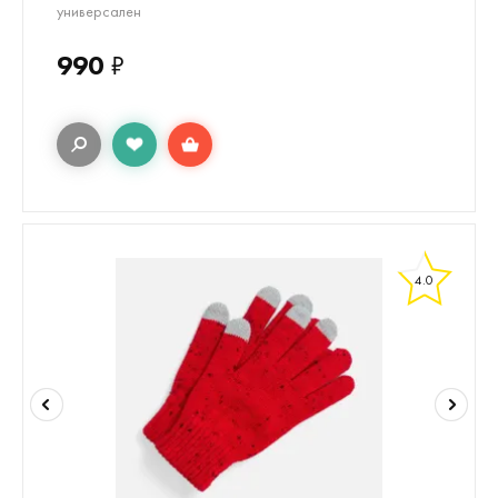
универсален
990
₽
4.0