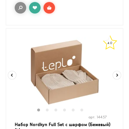
4.0
1
2
3
4
5
6
арт. 14457
Набор Nordkyn Full Set с шарфом (Бежевый)