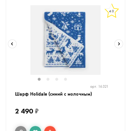
4.0
1
2
3
4
арт. 16321
Шарф Holidale (синий с молочным)
2 490
₽