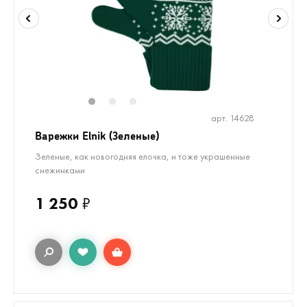
1
2
3
арт. 14628
Варежки Elnik (Зеленые)
Зеленые, как новогодняя елочка, и тоже украшенные
снежинками
1 250
₽