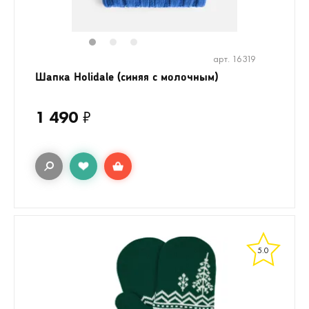
1
2
3
арт. 16319
Шапка Holidale (синяя с молочным)
1 490
₽
5.0