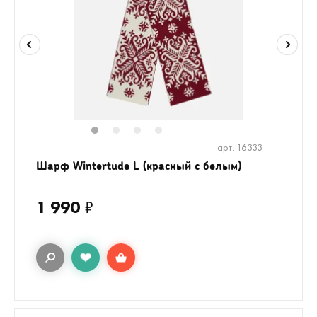
1
2
3
4
арт. 16333
Шарф Wintertude L (красный с белым)
1 990
₽