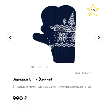
5.0
1
2
3
арт. 14627
Варежки Elnik (Синие)
Стильные и красивые варежки, в которых правда тепло
990
₽