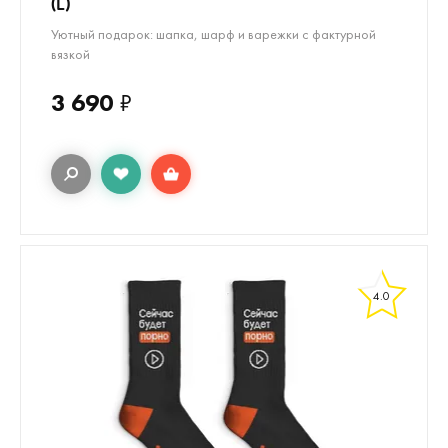
(L)
Уютный подарок: шапка, шарф и варежки с фактурной
вязкой
3 690
₽
4.0