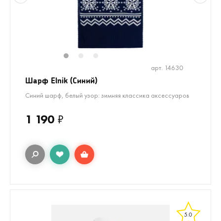
1
2
3
арт. 14630
Шарф Elnik (Синий)
Синий шарф, белый узор: зимняя классика аксессуаров
1 190
₽
5.0