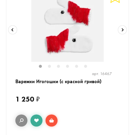
1
2
3
4
5
6
арт. 16467
Варежки Игогошки (с красной гривой)
1 250
₽