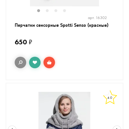
1
2
3
4
арт. 16302
Перчатки сенсорные Spotti Senso (красные)
650
₽
4.0