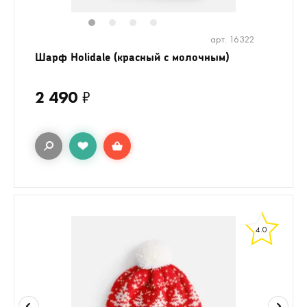
1
2
3
4
арт. 16322
Шарф Holidale (красный с молочным)
2 490
₽
4.0