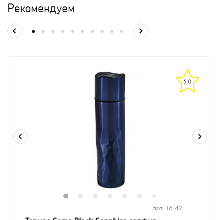
Рекомендуем
5.0
1
2
3
4
5
6
8
9
10
1
7
арт. 16142