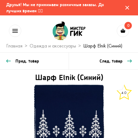
Друзья! Мы не принимаем розничные заказы. До
лучших времен 🤷‍♂️
0
Главная
Одежда и аксессуары
Шарф Elnik (Синий)
Пред. товар
След. товар
Шарф Elnik (Синий)
4.0