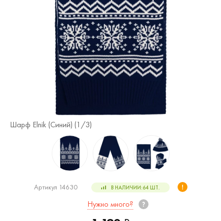
Шарф Elnik (Синий) (
1
/3)
Ша
Артикул 14630
В НАЛИЧИИ:
64
ШТ.
Нужно много?