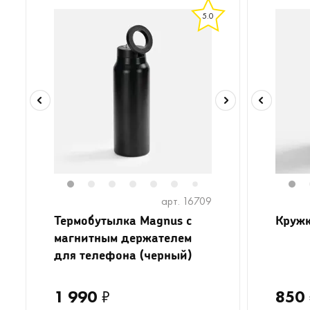
5.0
1
2
3
4
5
6
8
9
10
1
7
арт. 16709
Термобутылка Magnus с
Кружк
магнитным держателем
для телефона (черный)
1 990
₽
850