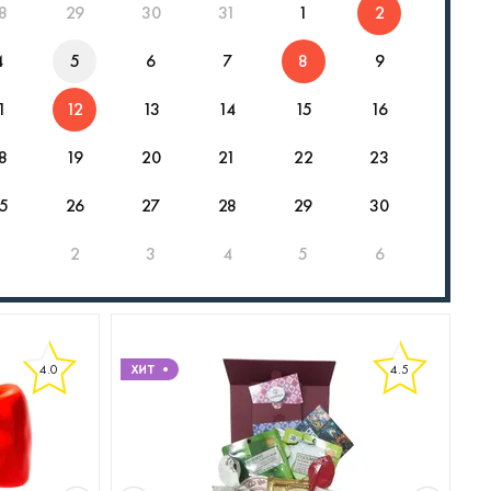
8
29
30
31
1
2
4
5
6
7
8
9
1
12
13
14
15
16
8
19
20
21
22
23
5
26
27
28
29
30
1
2
3
4
5
6
4.0
4.5