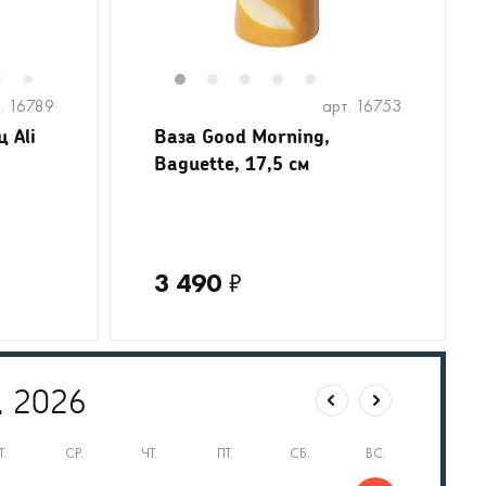
6
8
9
10
11
1
12
2
13
3
14
4
5
7
. 16789
арт. 16753
 Ali
Ваза Good Morning,
Baguette, 17,5 см
3 490
₽
, 2026
Т.
СР.
ЧТ.
ПТ.
СБ.
ВС.