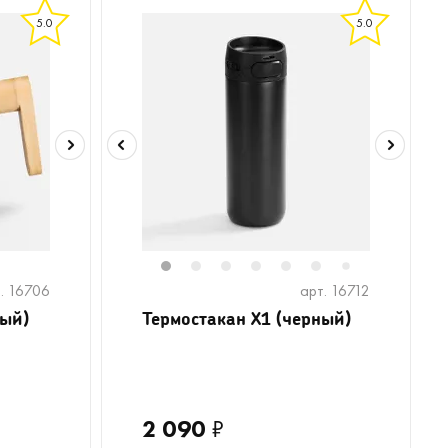
5.0
5.0
1
2
3
4
5
6
7
. 16706
арт. 16712
ный)
Термостакан X1 (черный)
2 090
₽