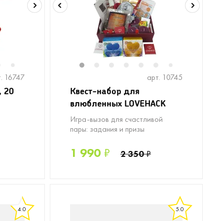
6
8
9
10
11
1
12
2
13
3
14
4
5
6
8
7
7
. 16747
арт. 10745
, 20
Квест-набор для
влюбленных LOVEHACK
Игра-вызов для счастливой
пары: задания и призы
1 990
₽
2 350
₽
4.0
5.0