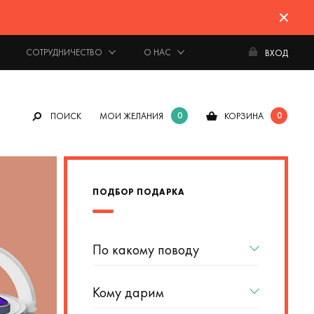
СОТРУДНИЧЕСТВО
О НАС
ВХОД
0
0
ПОИСК
МОИ ЖЕЛАНИЯ
КОРЗИНА
ИНТЕРЕСНЫЕ ПОДБОРКИ
ПОДБОР ПОДАРКА
Домашний бар
По какому поводу
подарки цени
Кому дарим