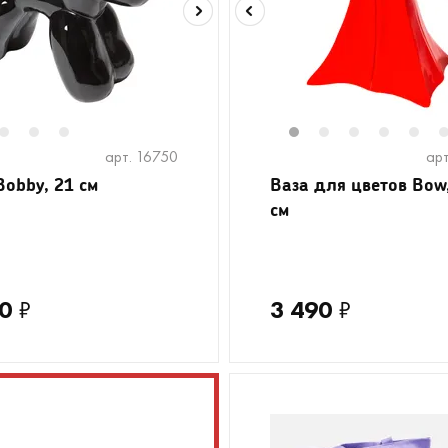
2
3
4
1
2
3
4
5
арт. 16750
арт
Bobby, 21 см
Ваза для цветов Bow
см
0
₽
3 490
₽
ПРИКОЛЬНЫЕ НОВИНКИ