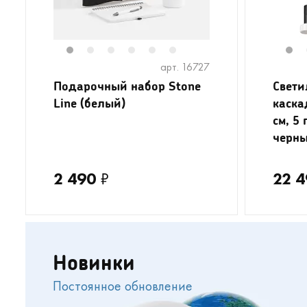
1
2
3
4
5
6
1
арт. 16727
Подарочный набор Stone
Свети
Line (белый)
каска
см, 5
черн
2 490
₽
22 4
Новинки
Постоянное обновление