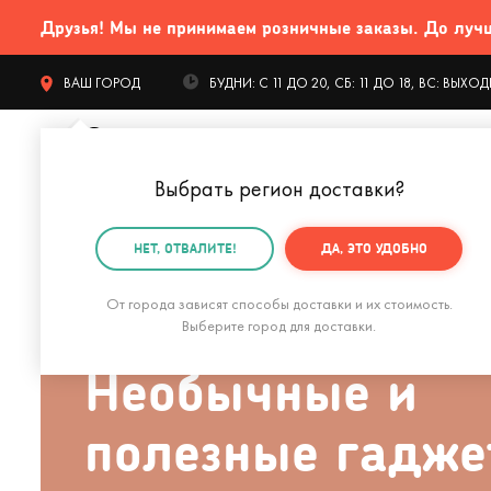
Друзья! Мы не принимаем розничные заказы. До лучших
ВАШ ГОРОД
БУДНИ: С 11 ДО 20, СБ: 11 ДО 18, ВС: ВЫХ
Выбрать регион доставки
?
КАТАЛОГ Т
НЕТ, ОТВАЛИТЕ!
ДА, ЭТО УДОБНО
ИНТЕРЕСНАЯ ПОДБОРКА
От города зависят способы доставки и их стоимость.
Выберите город для доставки.
Необычные и
полезные гадже