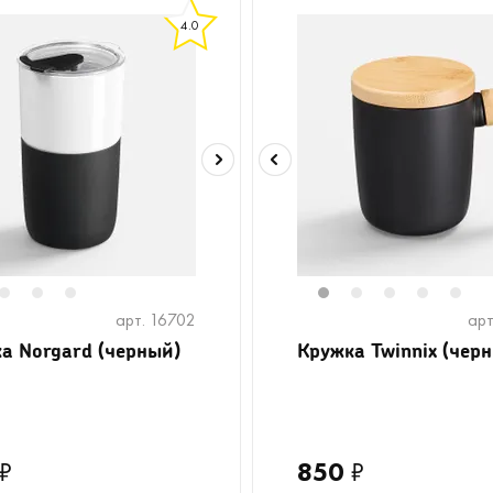
4.0
2
3
4
1
2
3
4
5
арт. 16702
арт
а Norgard (черный)
Кружка Twinnix (чер
₽
850
₽