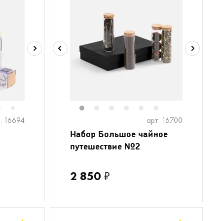
6
1
2
3
4
5
6
7
. 16694
арт. 16700
 вы
ны с
Набор Большое чайное
путешествие №2
2 850
₽