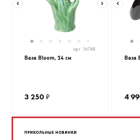
1
2
3
4
5
6
8
9
1
7
арт. 16748
Ваза Bloom, 14 см
Ваза 
3 250
₽
4 99
ПРИКОЛЬНЫЕ НОВИНКИ