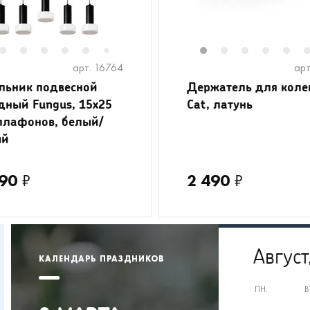
2
3
4
5
6
1
2
3
4
5
7
арт. 16764
арт
льник подвесной
Держатель для колец
дный Fungus, 15х25
Cat, латунь
 плафонов, белый/
ый
90
₽
2 490
₽
Август
КАЛЕНДАРЬ ПРАЗДНИКОВ
ПН.
В