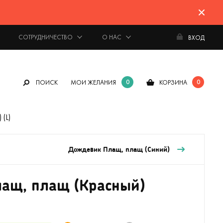
СОТРУДНИЧЕСТВО
О НАС
ВХОД
0
0
ПОИСК
МОИ ЖЕЛАНИЯ
КОРЗИНА
(L)
Дождевик Плащ, плащ (Синий)
ащ, плащ (Красный)