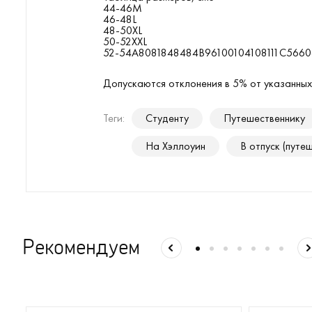
44-46M
46-48L
48-50XL
50-52XXL
52-54A8081848484B96100104108111C566
Допускаются отклонения в 5% от указанных
Теги:
Студенту
Путешественнику
На Хэллоуин
В отпуск (путе
Рекомендуем