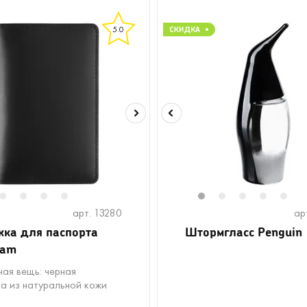
5.0
2
3
4
5
1
2
3
4
5
арт. 13280
ар
ка для паспорта
Штормгласс Penguin
eam
ная вещь: черная
а из натуральной кожи