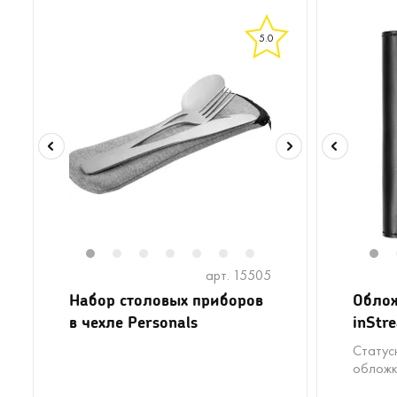
5.0
1
2
3
4
5
6
7
1
арт. 15505
Набор столовых приборов
Облож
в чехле Personals
inStr
Статус
обложк