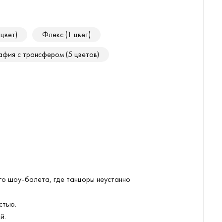
 цвет)
Флекс (1 цвет)
фия с трансфером (5 цветов)
го шоу-балета, где танцоры неустанно
стью.
й.