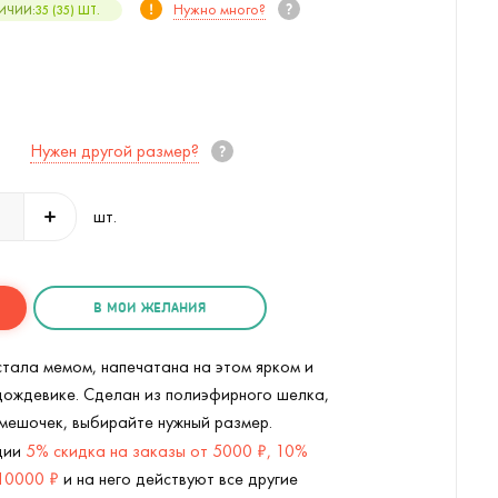
Нужно много?
ИЧИИ:
35 (35)
ШТ.
Нужен другой размер?
шт.
В МОИ ЖЕЛАНИЯ
стала мемом, напечатана на этом ярком и
дождевике. Сделан из полиэфирного шелка,
мешочек, выбирайте нужный размер.
Дождевик Плащ, плащ (Красный) 
кции
5% скидка на заказы от 5000 ₽, 10%
 10000 ₽
и на него действуют все другие