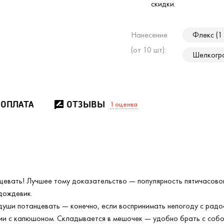
скидки.
Нанесение
Флекс (1
(от 10 шт):
Шелкогра
 ОПЛАТА
ОТЗЫВЫ
1
оценка
нцевать! Лучшее тому доказательство — популярность пятичасово
дождевик.
души потанцевать — конечно, если воспринимать непогоду с радо
и с капюшоном. Складывается в мешочек — удобно брать с собо