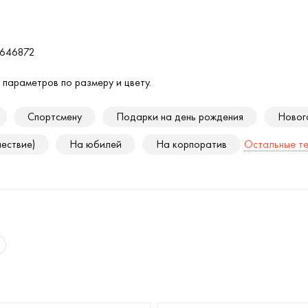
0646872
 параметров по размеру и цвету.
Спортсмену
Подарки на день рождения
Новог
шествие)
На юбилей
На корпоратив
Остальные те