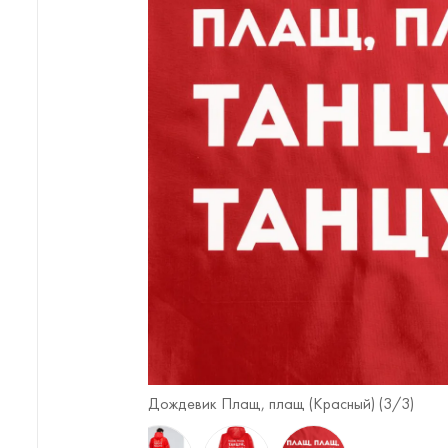
Дождевик Плащ, плащ (Красный) (
3
/3)