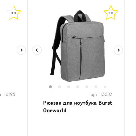
3.0
5.0
1
2
3
4
5
6
7
т. 16195
арт. 15332
Рюкзак для ноутбука Burst
Oneworld