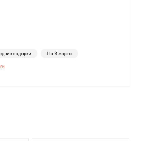
одние подарки
На 8 марта
ги