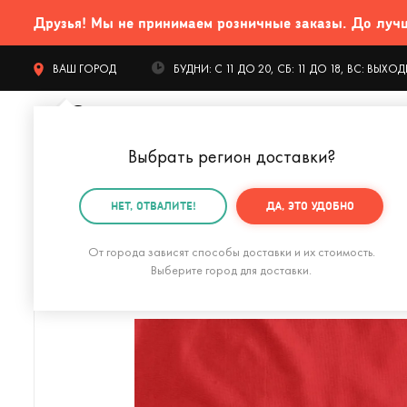
Друзья! Мы не принимаем розничные заказы. До лучших
ВАШ ГОРОД
БУДНИ: С 11 ДО 20, СБ: 11 ДО 18, ВС: ВЫХ
Выбрать регион доставки
?
КАТАЛОГ Т
НЕТ, ОТВАЛИТЕ!
ДА, ЭТО УДОБНО
Главная
Одежда и аксессуары
Аксессуары
Зон
От города зависят способы доставки и их стоимость.
Выберите город для доставки.
Дождевик Плащ, плащ (Красный)