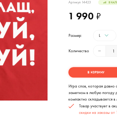
Артикул 14423
В НАЛ
1 990
₽
Размер:
L
Количество
В КОРЗИНУ
Игра слов, которая давно 
заметном в любую погоду 
компактно складывается в 
Дождевик Плащ, плащ (Красный) (
1
/3)
Товар участвует в а
скидки на заказы от