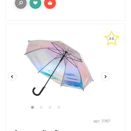
5.0
1
2
3
4
арт. 11187