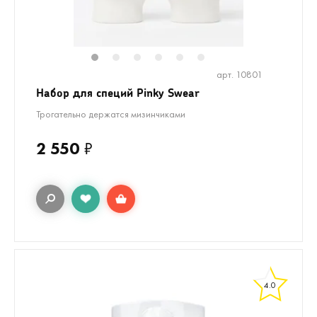
1
2
3
4
5
6
арт. 10801
Набор для специй Pinky Swear
Трогательно держатся мизинчиками
2 550
₽
4.0