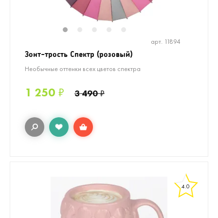
1
2
3
4
5
арт. 11894
Зонт-трость Спектр (розовый)
Необычные оттенки всех цветов спектра
1 250
₽
3 490
₽
4.0