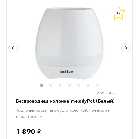
3.7
1
2
3
4
5
6
8
9
7
арт. 13117
Беспроводная колонка melodyPot (Белый)
Кашпо для растений с аудио-колонкой, ночником и
терменвоксом
1 890
₽