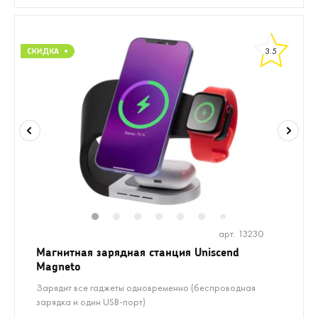
3.5
1
2
3
4
5
6
8
9
10
7
арт. 13230
Магнитная зарядная станция Uniscend
Magneto
Зарядит все гаджеты одновременно (беспроводная
зарядка и один USB-порт)