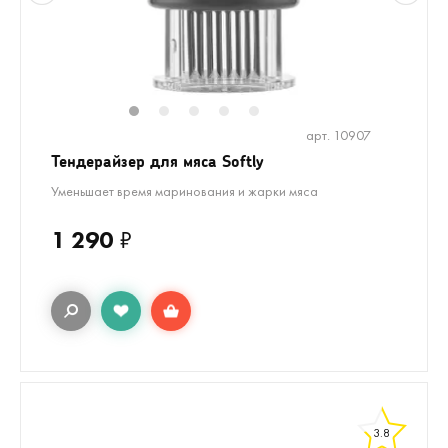
1
2
3
4
5
арт. 10907
Тендерайзер для мяса Softly
Уменьшает время маринования и жарки мяса
1 290
₽
3.8