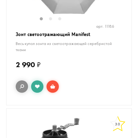
1
2
3
арт. 11186
Зонт светоотражающий Manifest
Весь купол зонта из светоотражающей серебристой
ткани
2 990
₽
3.0