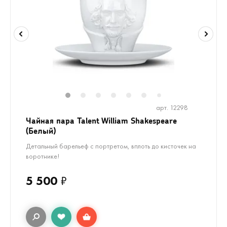
1
2
3
4
5
6
8
7
арт. 12298
Чайная пара Talent William Shakespeare
(Белый)
Детальный барельеф с портретом, вплоть до кисточек на
воротнике!
5 500
₽