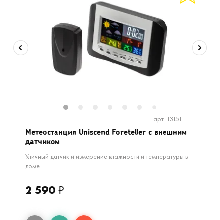
1
2
3
4
5
6
8
9
7
арт. 13151
Метеостанция Uniscend Foreteller с внешним
датчиком
Уличный датчик и измерение влажности и температуры в
доме
2 590
₽