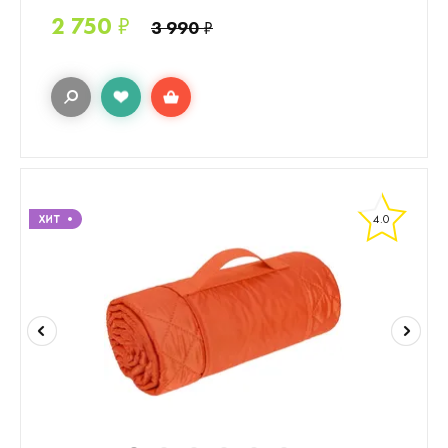
2 750
₽
3 990
₽
4.0