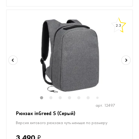
2.3
1
2
3
4
5
6
8
9
7
арт. 12497
Рюкзак inGreed S (Серый)
Версия хитового рюкзака чуть меньше по размеру
3 490
₽