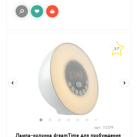
3.7
1
2
3
4
5
6
8
9
10
1
7
арт. 10574
Лампа-колонка dreamTime для пробуждения