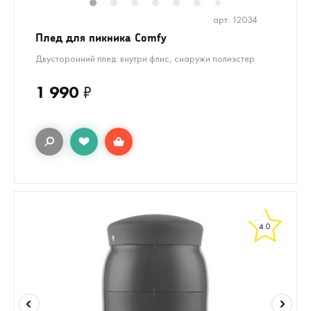
1
2
3
4
5
6
8
9
10
1
7
арт. 12034
Плед для пикника Comfy
Двусторонний плед: внутри флис, снаружи полиэстер
1 990
₽
4.0