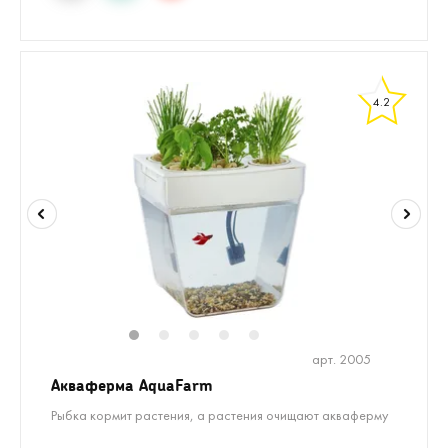
4.2
1
2
3
4
5
арт. 2005
Акваферма AquaFarm
Рыбка кормит растения, а растения очищают акваферму