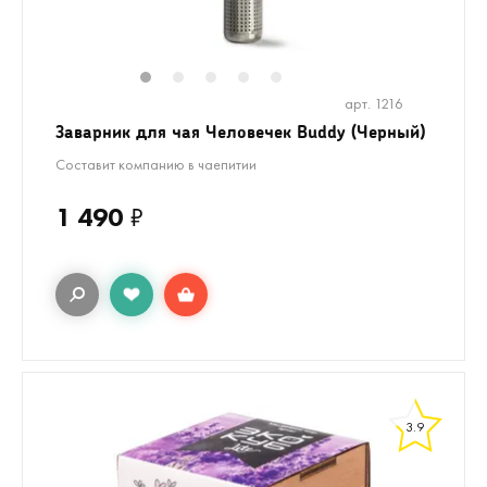
1
2
3
4
5
арт. 1216
Заварник для чая Человечек Buddy (Черный)
Составит компанию в чаепитии
1 490
₽
3.9