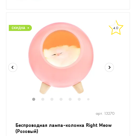
4.0
1
2
3
4
5
6
8
9
10
11
7
арт. 13270
Беспроводная лампа-колонка Right Meow
(Розовый)