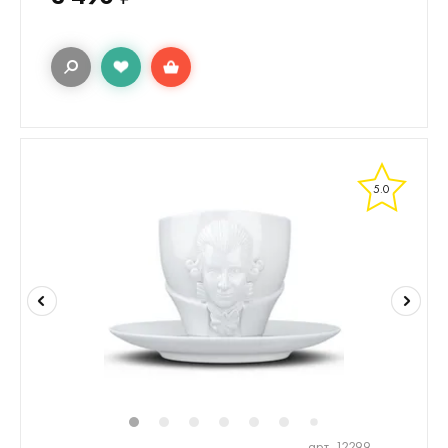
5.0
1
2
3
4
5
6
7
арт. 12299