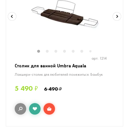
1
2
3
4
5
6
8
9
10
1
7
арт. 1214
Столик для ванной Umbra Aquala
Лакшери-столик для любителей понежиться. Бамбук
5 490
₽
6 490
₽