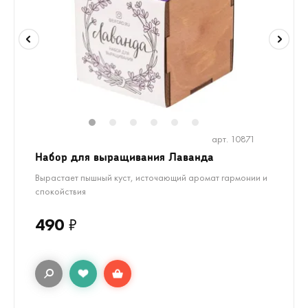
1
2
3
4
5
6
арт. 10871
Набор для выращивания Лаванда
Вырастает пышный куст, источающий аромат гармонии и
спокойствия
490
₽