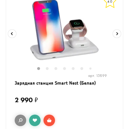
4.0
1
2
3
4
5
6
8
9
7
арт. 15899
Зарядная станция Smart Nest (Белая)
2 990
₽