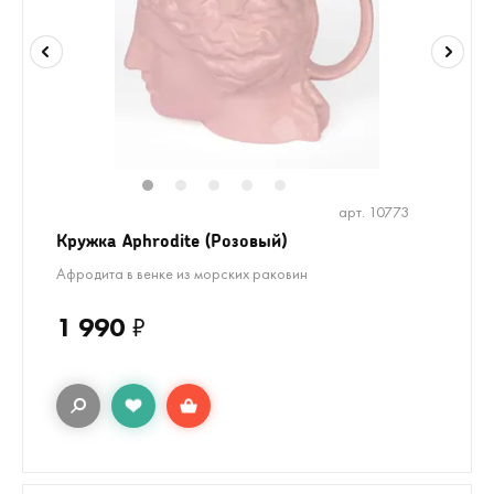
1
2
3
4
5
арт. 10773
Кружка Aphrodite (Розовый)
Афродита в венке из морских раковин
1 990
₽