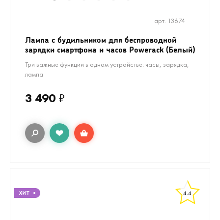
1
2
3
4
5
6
8
9
10
11
арт. 13674
Лампа с будильником для беспроводной
зарядки смартфона и часов Powerack (Белый)
Три важные функции в одном устройстве: часы, зарядка,
лампа
3 490
₽
4.4