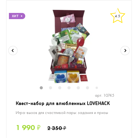
4.5
1
2
3
4
5
6
8
7
арт. 10745
Квест-набор для влюбленных LOVEHACK
Игра-вызов для счастливой пары: задания и призы
1 990
₽
2 350
₽