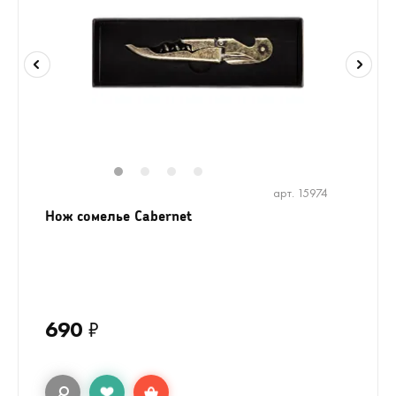
1
2
3
4
арт. 15974
Нож сомелье Сabernet
690
₽