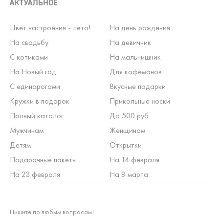
АКТУАЛЬНОЕ
Цвет настроения - лето!
На день рождения
На свадьбу
На девичник
С котиками
На мальчишник
На Новый год
Для кофеманов
С единорогами
Вкусные подарки
Кружки в подарок
Прикольные носки
Полный каталог
До 500 руб.
Мужчинам
Женщинам
Детям
Открытки
Подарочные пакеты
На 14 февраля
На 23 февраля
На 8 марта
Пишите по любым вопросам!