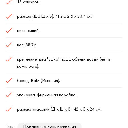
13 крючков;
размер (Д х Ш х В): 41.2 х 2.5 х 23.4 см;
цвет: синий;
вес: 580 г;
крепление: два "ушка" под дюбель-гвозди (нет в
комплекте);
бренд: Balvi (Испания);
упаковка: фирменная коробка;
размер упаковки (Д х Ш х В): 42 х 3 х 24 см.
Теги:
Подарки на день рождения