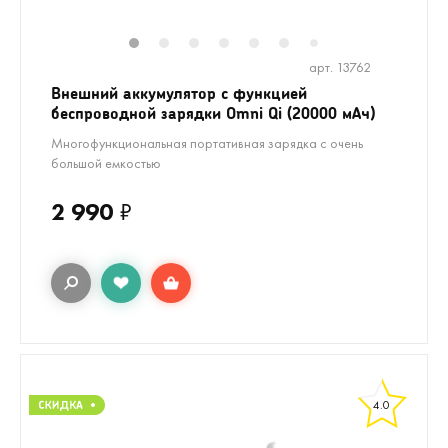
1
2
3
4
5
6
8
9
10
1
7
арт. 13762
Внешний аккумулятор с функцией
беспроводной зарядки Omni Qi (20000 мАч)
Многофункциональная портативная зарядка с очень
большой емкостью
2 990
₽
4.0