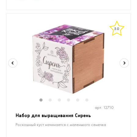
5.0
1
2
3
4
5
6
арт. 12710
Набор для выращивания Сирень
Роскошный куст начинается с маленького семечка