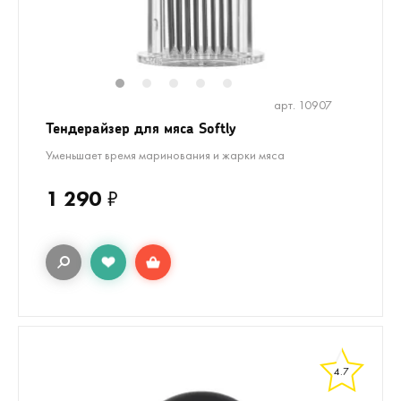
1
2
3
4
5
арт. 10907
Тендерайзер для мяса Softly
Уменьшает время маринования и жарки мяса
1 290
₽
4.7