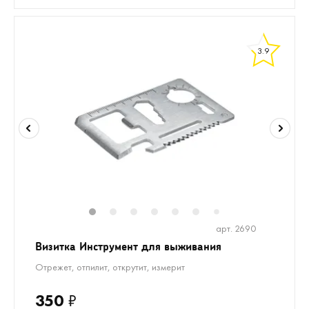
3.9
1
2
3
4
5
6
8
9
10
1
7
арт. 2690
Визитка Инструмент для выживания
Отрежет, отпилит, открутит, измерит
350
₽