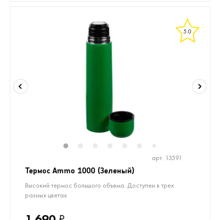
5.0
1
2
3
4
5
6
8
9
10
1
7
арт. 13591
Термос Ammo 1000 (Зеленый)
Высокий термос большого объема. Доступен в трех
разных цветах
1 690
₽