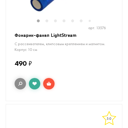
1
2
3
4
5
6
8
9
7
арт. 13576
Фонарик-факел LightStream
С рассеивателем, клипсовым креплением и магнитом.
Корпус 10 см
490
₽
5.0