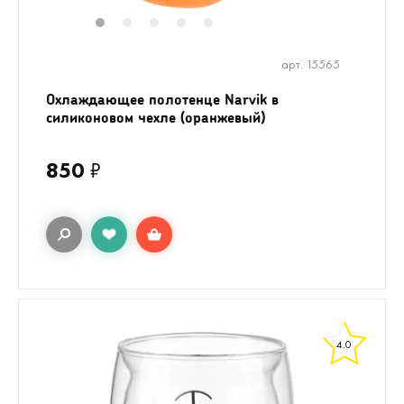
1
2
3
4
5
арт. 15565
Охлаждающее полотенце Narvik в
силиконовом чехле (оранжевый)
850
₽
4.0