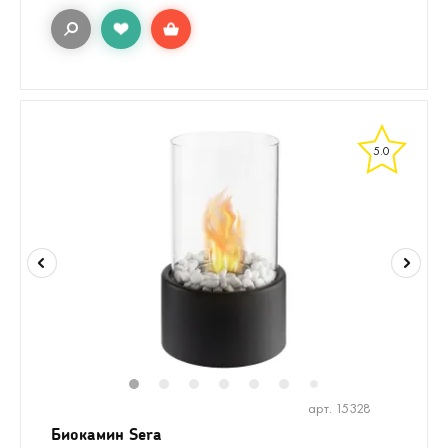
5.0
1
2
3
4
5
6
8
7
арт. 15328
Биокамин Sera