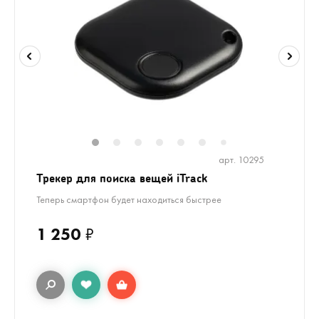
1
2
3
4
5
6
8
9
7
арт. 10295
Трекер для поиска вещей iTrack
Теперь смартфон будет находиться быстрее
1 250
₽