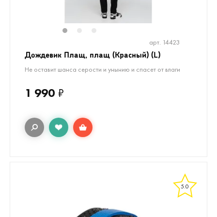
1
2
3
арт. 14423
Дождевик Плащ, плащ (Красный) (L)
Не оставит шанса серости и унынию и спасет от влаги
1 990
₽
5.0