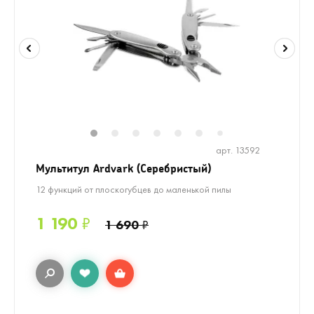
1
2
3
4
5
6
8
9
10
1
7
арт. 13592
Мультитул Ardvark (Серебристый)
12 функций от плоскогубцев до маленькой пилы
1 190
₽
1 690
₽