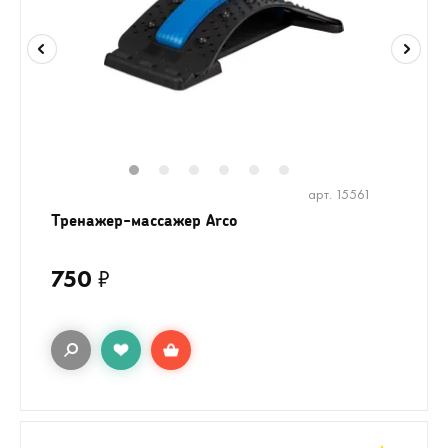
1
2
3
4
5
6
арт. 15561
Тренажер-массажер Arco
750
₽