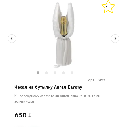
5.0
1
2
3
4
5
арт. 13185
Чехол на бутылку Ангел Earony
К новогоднему столу: то ли ангельские крылья, то ли
заячьи ушки
650
₽