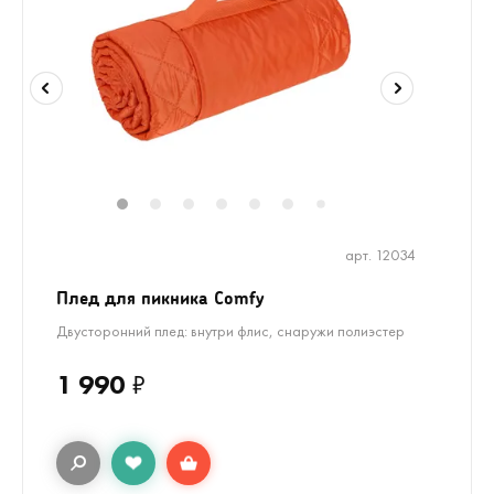
1
2
3
4
5
6
8
9
10
11
7
арт. 12034
Плед для пикника Comfy
Двусторонний плед: внутри флис, снаружи полиэстер
1 990
₽