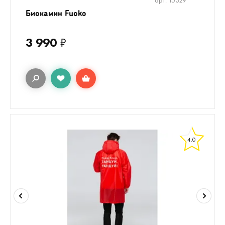
арт. 15329
Биокамин Fuoko
3 990
₽
4.0