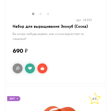
1
2
3
арт. 14392
Набор для выращивания Экокуб (Сосна)
Вы когда-нибудь видели, как сосна вырастает из
семечка?
690
₽
4.0