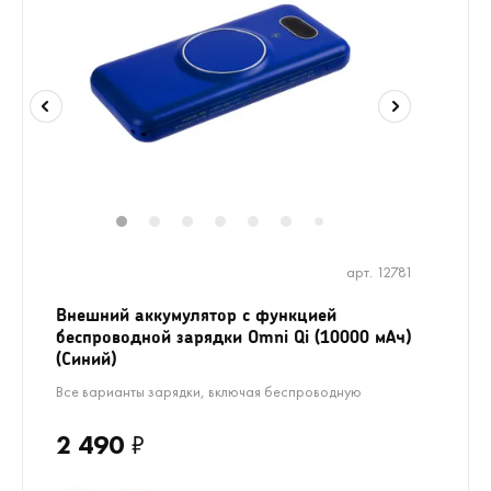
1
2
3
4
5
6
8
9
10
11
7
арт. 12781
Внешний аккумулятор с функцией
беспроводной зарядки Omni Qi (10000 мАч)
(Синий)
Все варианты зарядки, включая беспроводную
2 490
₽