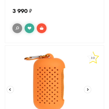
3 990
₽
3.0