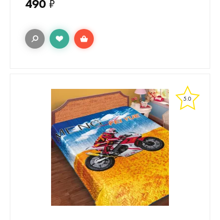
490
₽
5.0