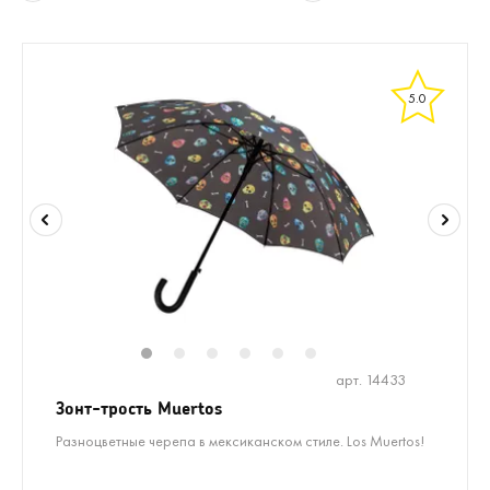
5.0
1
2
3
4
5
6
арт. 14433
Зонт-трость Muertos
Разноцветные черепа в мексиканском стиле. Los Muertos!