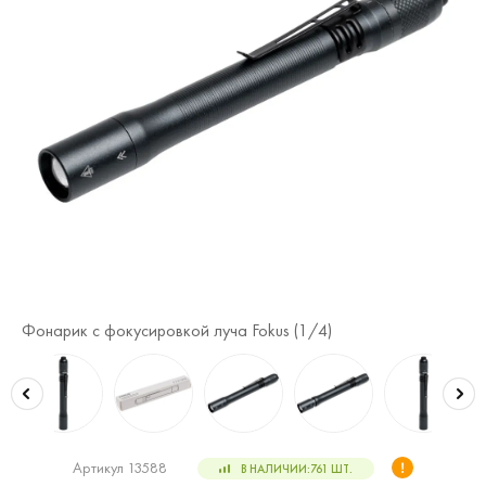
Фонарик с фокусировкой луча Fokus (
1
/4)
Фо
Артикул 13588
В НАЛИЧИИ:
761
ШТ.