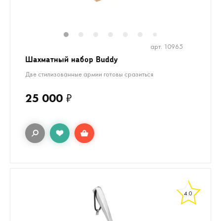
1
2
3
4
5
6
8
9
10
1
7
арт. 10965
Шахматный набор Buddy
Две стилизованные армии готовы сразиться
25 000
₽
4.0