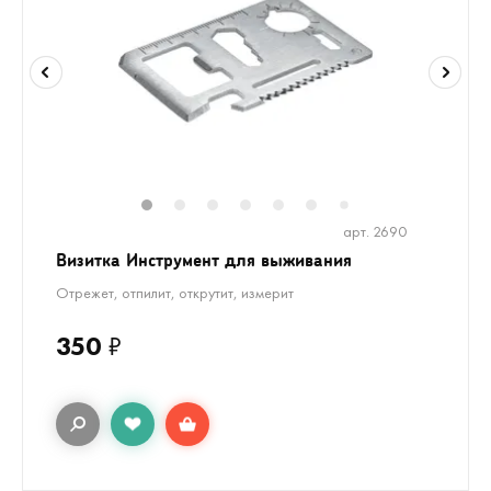
1
2
3
4
5
6
8
9
10
1
7
арт. 2690
Визитка Инструмент для выживания
Отрежет, отпилит, открутит, измерит
350
₽