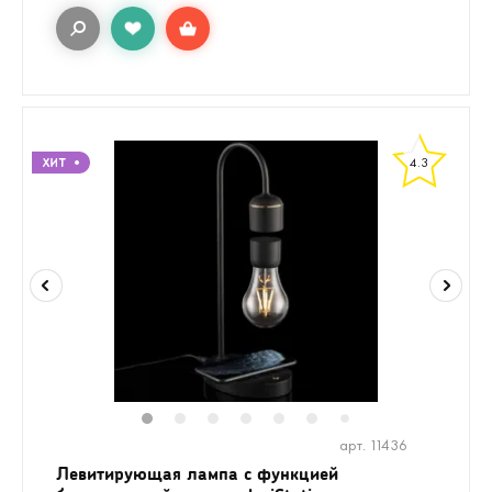
4.3
1
2
3
4
5
6
8
9
7
арт. 11436
Левитирующая лампа с функцией