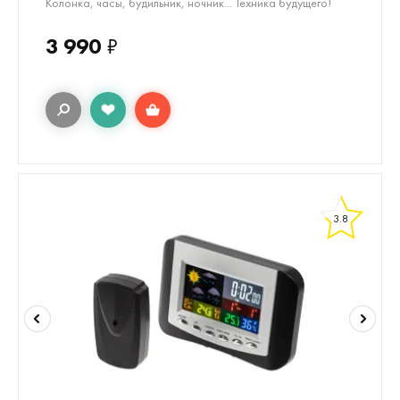
Колонка, часы, будильник, ночник... Техника будущего!
3 990
₽
3.8