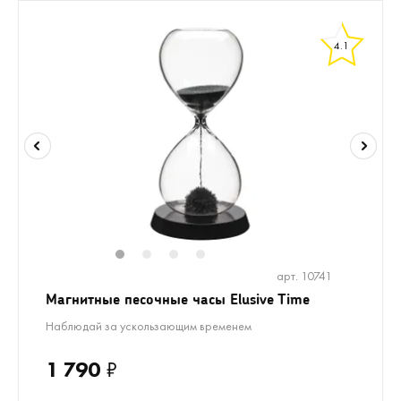
4.1
1
2
3
4
арт. 10741
Магнитные песочные часы Elusive Time
Наблюдай за ускользающим временем
1 790
₽