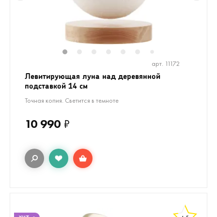
1
2
3
4
5
6
7
арт. 11172
Левитирующая луна над деревянной
подставкой 14 см
Точная копия. Светится в темноте
10 990
₽