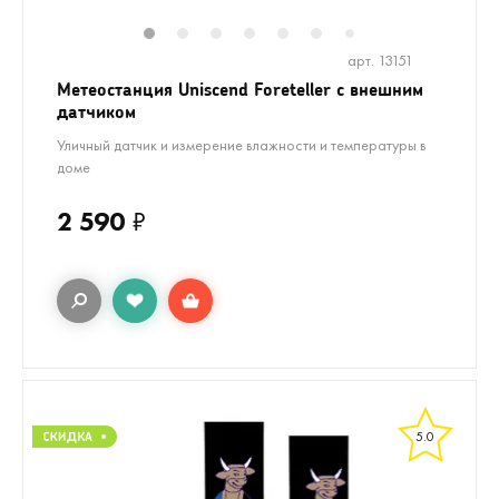
1
2
3
4
5
6
8
9
7
арт. 13151
Метеостанция Uniscend Foreteller с внешним
датчиком
Уличный датчик и измерение влажности и температуры в
доме
2 590
₽
5.0