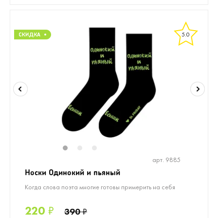
5.0
1
2
3
арт. 9885
Носки Одинокий и пьяный
Когда слова поэта многие готовы примерить на себя
220
₽
390
₽