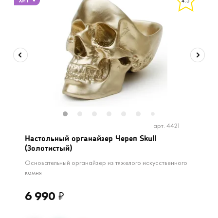
4.5
1
2
3
4
5
6
8
9
10
1
7
арт. 4421
Настольный органайзер Череп Skull
(Золотистый)
Основательный органайзер из тяжелого искусственного
камня
6 990
₽