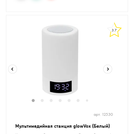
3.7
1
2
3
4
5
6
8
9
10
7
арт. 12530
Мультимедийная станция glowVox (Белый)