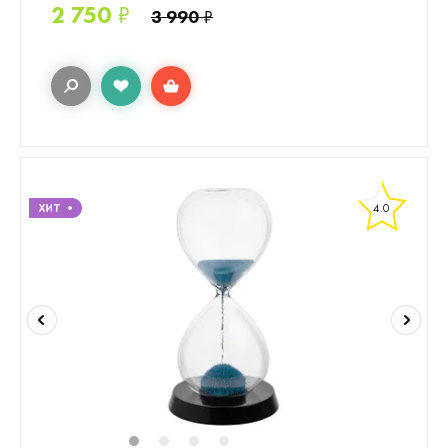
2 750
₽
3 990
₽
4.0
1
2
3
4