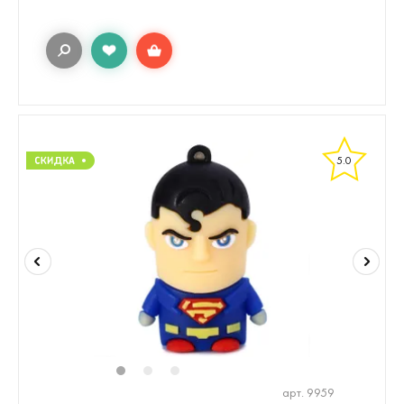
5.0
1
2
3
арт. 9959