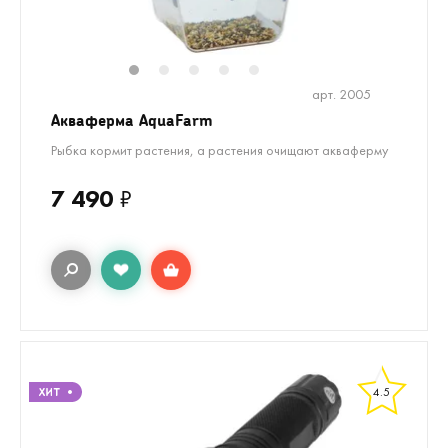
1
2
3
4
5
арт. 2005
Акваферма AquaFarm
Рыбка кормит растения, а растения очищают акваферму
7 490
₽
4.5