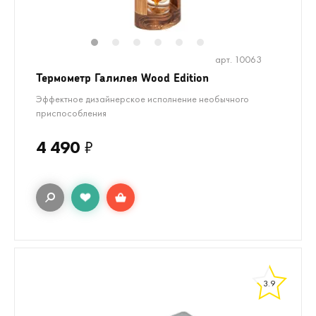
1
2
3
4
5
6
арт. 10063
Термометр Галилея Wood Edition
Эффектное дизайнерское исполнение необычного
приспособления
4 490
₽
3.9