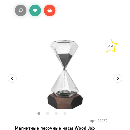
3.3
1
2
3
4
арт. 13272
Магнитные песочные часы Wood Job