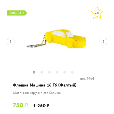
4.0
1
2
3
4
5
6
арт. 9961
Флешка Машина 16 Гб (Желтый)
Маленькая игрушка для больших
750
₽
1 250
₽