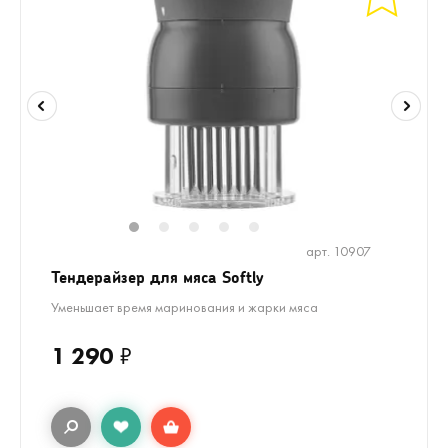
1
2
3
4
5
арт. 10907
Тендерайзер для мяса Softly
Уменьшает время маринования и жарки мяса
1 290
₽