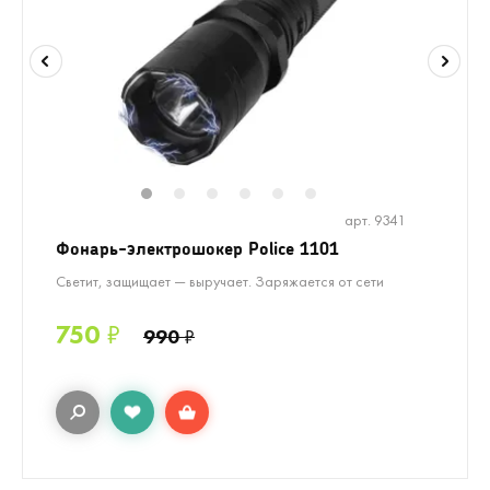
1
2
3
4
5
6
арт. 9341
Фонарь-электрошокер Police 1101
Светит, защищает — выручает. Заряжается от сети
750
₽
990
₽