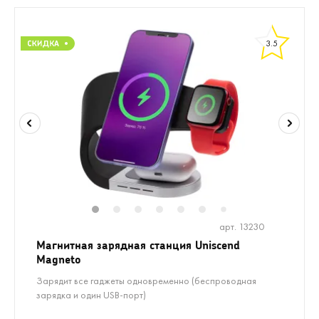
3.5
1
2
3
4
5
6
8
9
10
7
арт. 13230
Магнитная зарядная станция Uniscend
Magneto
Зарядит все гаджеты одновременно (беспроводная
зарядка и один USB-порт)