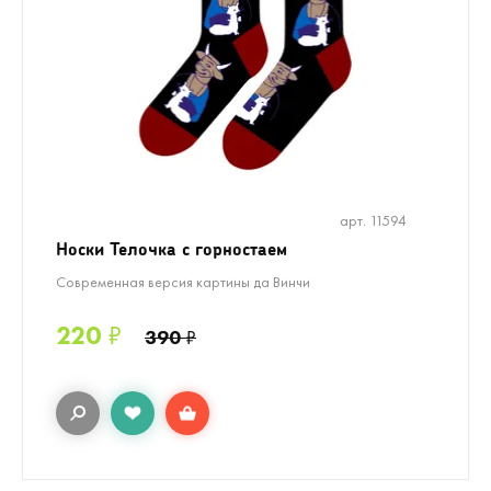
арт. 11594
Носки Телочка с горностаем
Современная версия картины да Винчи
220
₽
390
₽