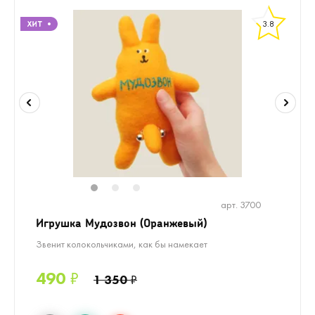
3.8
1
2
3
арт. 3700
Игрушка Мудозвон (Оранжевый)
Звенит колокольчиками, как бы намекает
490
₽
1 350
₽