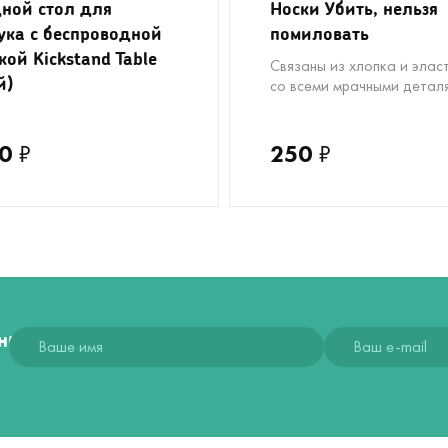
ной стол для
Носки Убить, нельзя
ука с беспроводной
помиловать
кой Kickstand Table
Связаны из хлопка и элас
й)
со всеми мрачными детал
0
₽
250
₽
ния