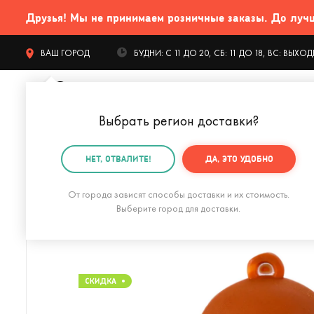
Друзья! Мы не принимаем розничные заказы. До лучших
ВАШ ГОРОД
БУДНИ: С 11 ДО 20, СБ: 11 ДО 18, ВС: ВЫХ
Выбрать регион доставки
?
КАТАЛОГ Т
НЕТ, ОТВАЛИТЕ!
ДА, ЭТО УДОБНО
Главная
Гаджеты и устройства
Для компьютера
От города зависят способы доставки и их стоимость.
Выберите город для доставки.
Флешка Домо-кун 64 Гб