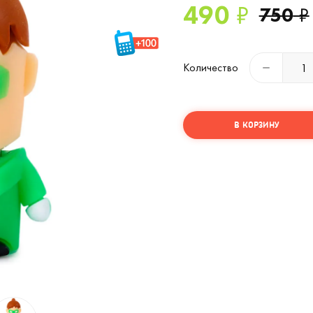
490
₽
750
₽
Количество
В КОРЗИНУ
Флешка Зеленый фонарь 64 Гб (
2
/3)