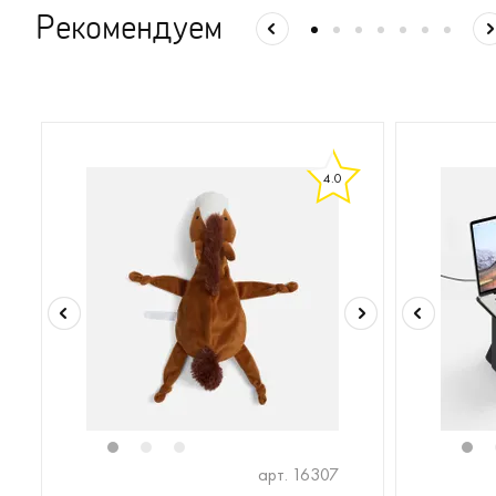
Рекомендуем
4.0
1
2
3
1
арт. 16307