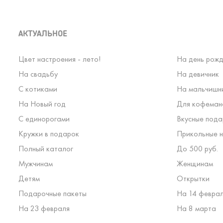
АКТУАЛЬНОЕ
Цвет настроения - лето!
На день рожд
На свадьбу
На девичник
С котиками
На мальчишн
На Новый год
Для кофеман
С единорогами
Вкусные пода
Кружки в подарок
Прикольные н
Полный каталог
До 500 руб.
Мужчинам
Женщинам
Детям
Открытки
Подарочные пакеты
На 14 февра
На 23 февраля
На 8 марта