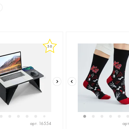
5.0
2
3
4
5
6
8
9
1
2
3
4
5
7
арт. 16554
арт