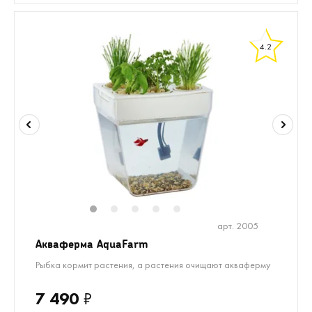
4.2
1
2
3
4
5
арт. 2005
Акваферма AquaFarm
Рыбка кормит растения, а растения очищают акваферму
7 490
₽