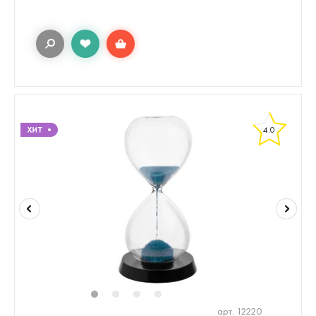
4.0
1
2
3
4
арт. 12220