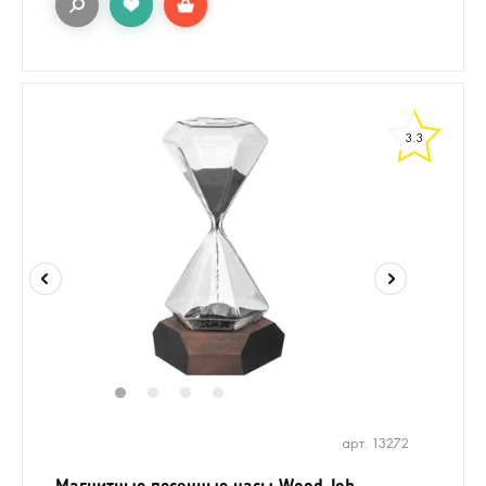
3.3
1
2
3
4
арт. 13272
Магнитные песочные часы Wood Job