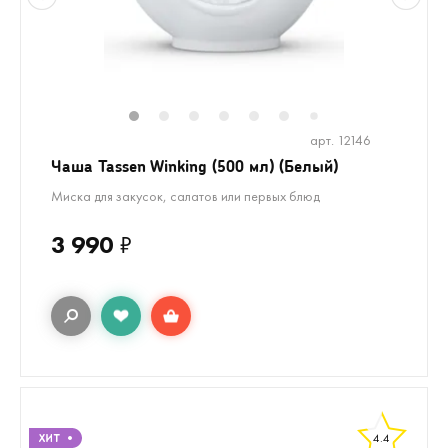
1
2
3
4
5
6
8
9
10
1
7
арт. 12146
Чаша Tassen Winking (500 мл) (Белый)
Миска для закусок, салатов или первых блюд
3 990
₽
4.4