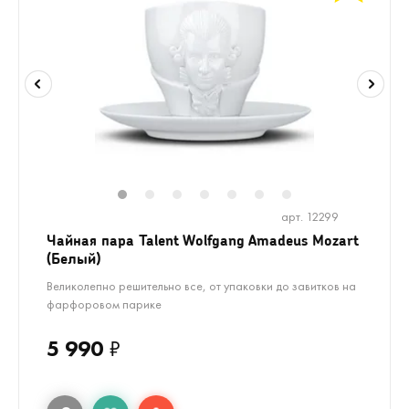
1
2
3
4
5
6
7
арт. 12299
Чайная пара Talent Wolfgang Amadeus Mozart
(Белый)
Великолепно решительно все, от упаковки до завитков на
фарфоровом парике
5 990
₽