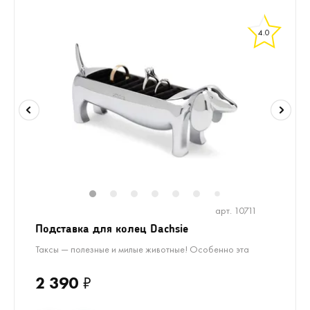
4.0
1
2
3
4
5
6
7
арт. 10711
Подставка для колец Dachsie
Таксы — полезные и милые животные! Особенно эта
2 390
₽