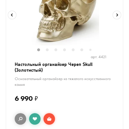
1
2
3
4
5
6
8
9
10
1
7
арт. 4421
Настольный органайзер Череп Skull
(Золотистый)
Основательный органайзер из тяжелого искусственного
камня
6 990
₽