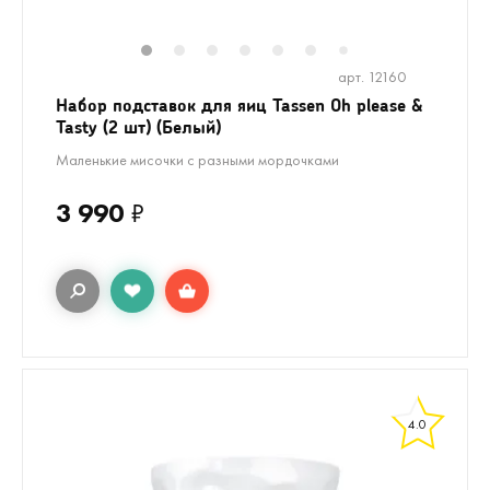
1
2
3
4
5
6
8
9
10
7
арт. 12160
Набор подставок для яиц Tassen Oh please &
Tasty (2 шт) (Белый)
Маленькие мисочки с разными мордочками
3 990
₽
4.0