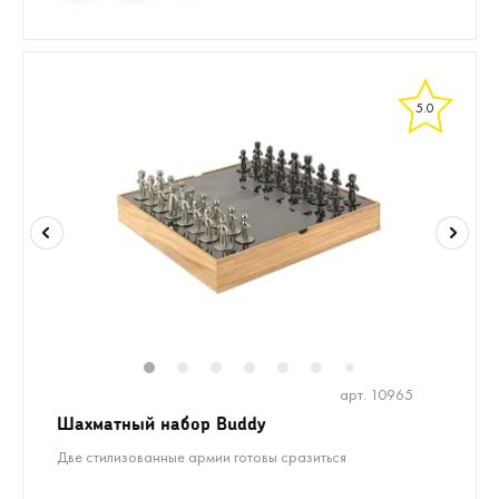
5.0
1
2
3
4
5
6
8
9
10
1
7
арт. 10965
Шахматный набор Buddy
Две стилизованные армии готовы сразиться