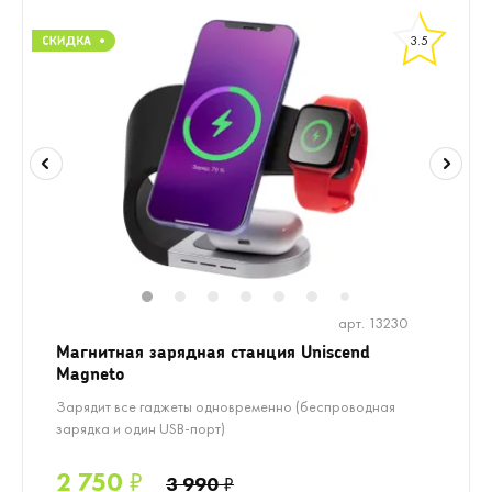
3.5
1
2
3
4
5
6
8
9
10
7
арт. 13230
Магнитная зарядная станция Uniscend
Magneto
Зарядит все гаджеты одновременно (беспроводная
зарядка и один USB-порт)
2 750
₽
3 990
₽