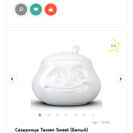
3.0
1
2
3
4
5
6
8
9
10
7
арт. 12142
Сахарница Tassen Sweet (Белый)