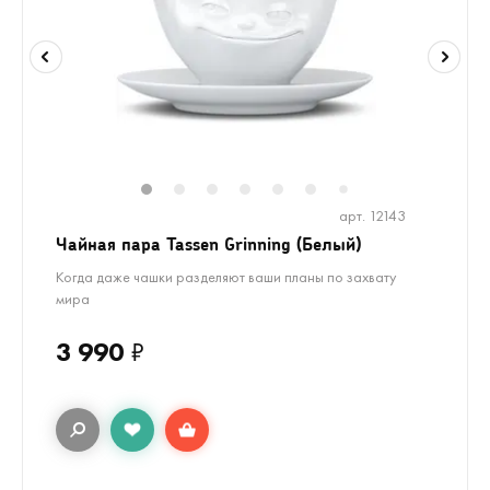
1
2
3
4
5
6
8
7
арт. 12143
Чайная пара Tassen Grinning (Белый)
Когда даже чашки разделяют ваши планы по захвату
мира
3 990
₽