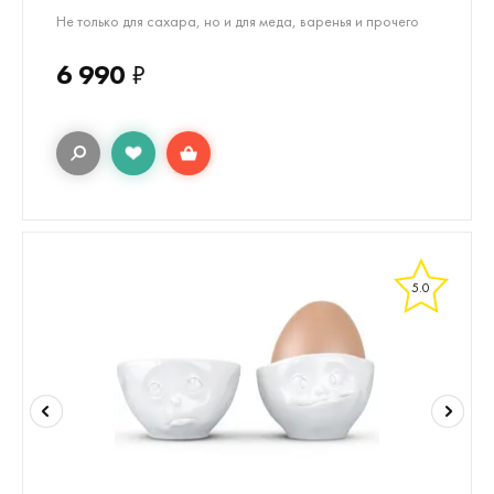
Не только для сахара, но и для меда, варенья и прочего
6 990
₽
5.0