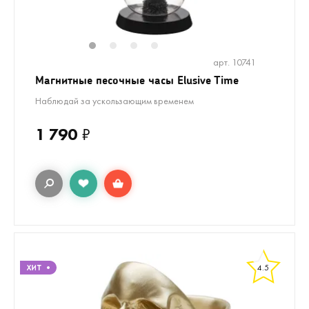
1
2
3
4
арт. 10741
Магнитные песочные часы Elusive Time
Наблюдай за ускользающим временем
1 790
₽
4.5