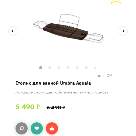
1
2
3
4
5
6
8
9
10
1
7
арт. 1214
Столик для ванной Umbra Aquala
Лакшери-столик для любителей понежиться. Бамбук
5 490
₽
6 490
₽