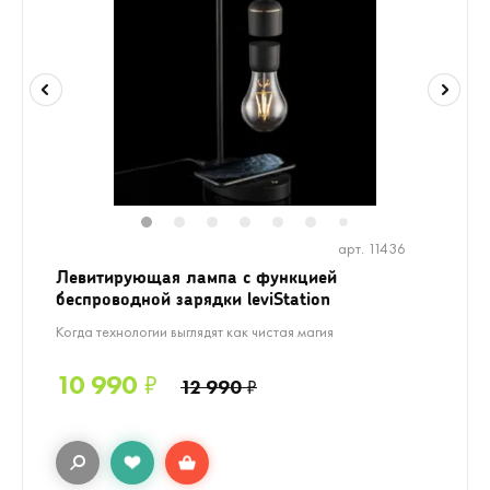
1
2
3
4
5
6
8
9
7
арт. 11436
Левитирующая лампа с функцией
беспроводной зарядки leviStation
Когда технологии выглядят как чистая магия
10 990
₽
12 990
₽