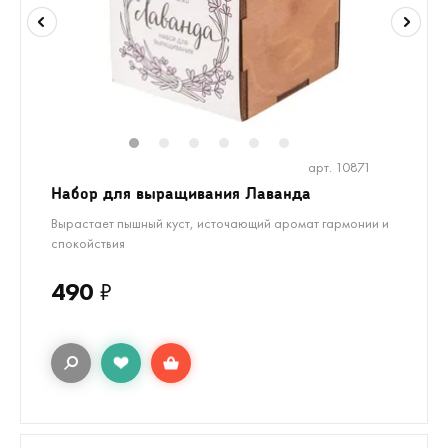
1
2
3
4
5
6
арт. 10871
Набор для выращивания Лаванда
Вырастает пышный куст, источающий аромат гармонии и
спокойствия
490
₽