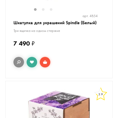
1
2
3
арт. 4854
Шкатулка для украшений Spindle (Белый)
Три ящичка на одном стержне
7 490
₽
3.9