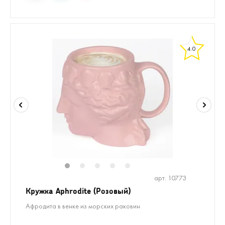
4.0
1
2
3
4
5
арт. 10773
Кружка Aphrodite (Розовый)
Афродита в венке из морских раковин