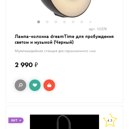
1
2
3
4
5
6
8
9
10
1
7
арт. 10574
Лампа-колонка dreamTime для пробуждения
светом и музыкой (Черный)
Мультимедийная станция для гармоничного сна
2 990
₽
4.3