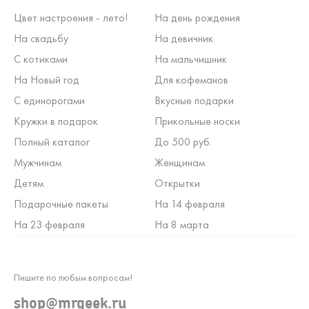
Цвет настроения - лето!
На день рождения
На свадьбу
На девичник
С котиками
На мальчишник
На Новый год
Для кофеманов
С единорогами
Вкусные подарки
Кружки в подарок
Прикольные носки
Полный каталог
До 500 руб.
Мужчинам
Женщинам
Детям
Открытки
Подарочные пакеты
На 14 февраля
На 23 февраля
На 8 марта
Пишите по любым вопросам!
shop@mrgeek.ru