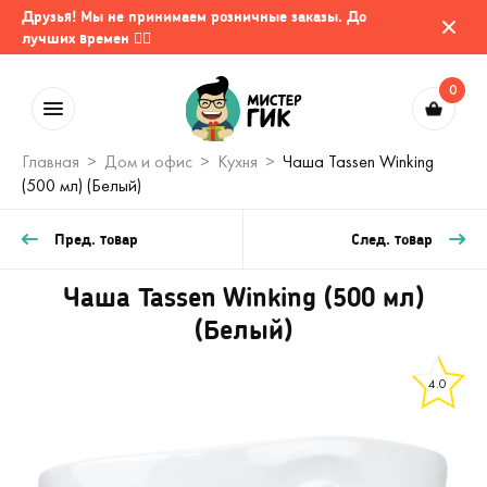
Друзья! Мы не принимаем розничные заказы. До
лучших времен 🤷‍♂️
0
Главная
Дом и офис
Кухня
Чаша Tassen Winking
(500 мл) (Белый)
Пред. товар
След. товар
Чаша Tassen Winking (500 мл)
(Белый)
4.0