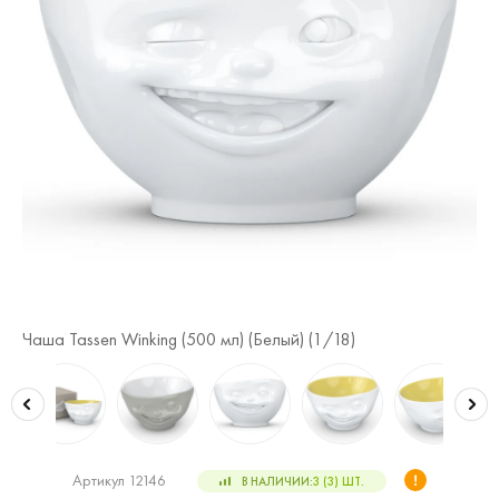
Чаша Tassen Winking (500 мл) (Белый) (
1
/18)
Ча
Артикул 12146
В НАЛИЧИИ:
3 (3)
ШТ.