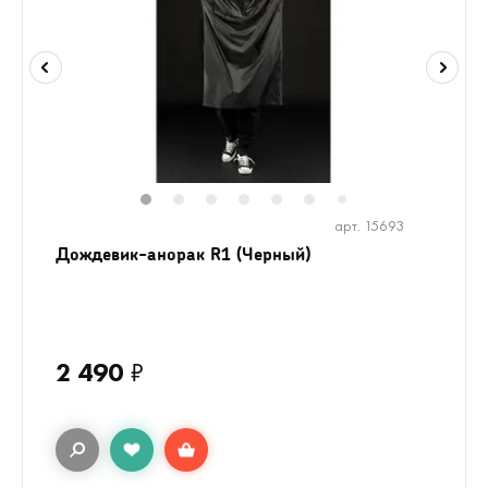
1
2
3
4
5
6
8
9
10
7
арт. 15693
Дождевик-анорак R1 (Черный)
2 490
₽