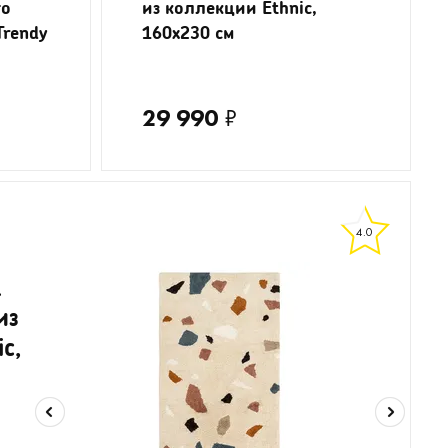
го
из коллекции Ethnic,
Trendy
160x230 см
29 990
₽
4.0
а
из
c,