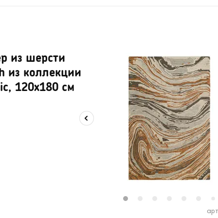
р из шерсти
h из коллекции
ic, 120x180 см
1
2
3
4
5
6
7
арт