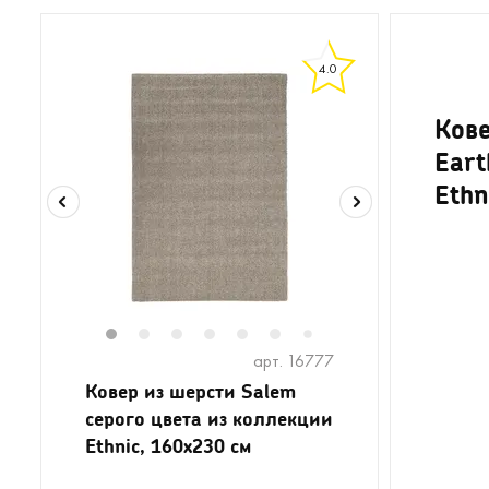
4.0
Кове
Eart
Ethn
1
2
3
4
5
6
8
9
10
7
арт. 16777
Ковер из шерсти Salem
серого цвета из коллекции
Ethnic, 160x230 см