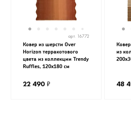
1
2
3
4
5
6
8
9
1
7
арт. 16772
Ковер из шерсти Over
Ковер
Horizon терракотового
из ко
цвета из коллекции Trendy
200x3
Ruffles, 120x180 см
22 490
₽
48 