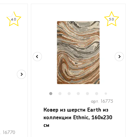
4.0
5.0
1
2
3
4
5
6
8
9
1
7
арт. 16775
Ковер из шерсти Earth из
коллекции Ethnic, 160x230
см
8
9
10
11
12
13
. 16770