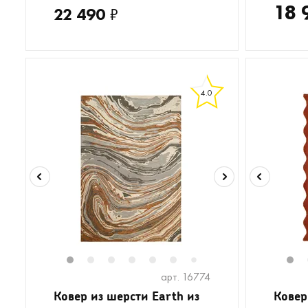
18 
22 490
₽
4.0
1
2
3
4
5
6
8
9
10
11
1
1
7
арт. 16774
Ковер из шерсти Earth из
Ковер