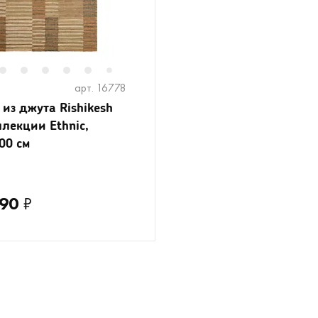
2
3
4
5
6
8
9
10
11
12
13
14
7
арт. 16778
 из джута Rishikesh
ллекции Ethnic,
00 см
490
₽