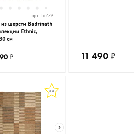
2
2
3
4
5
6
8
7
арт. 16779
 из шерсти Badrinath
ллекции Ethnic,
30 см
11 490
₽
490
₽
5.0