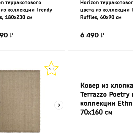
on терракотового
Horizon терракотово
 из коллекции Trendy
цвета из коллекции 
es, 180x230 см
Ruffles, 60x90 см
990
₽
6 490
₽
5.0
Ковер из хлопк
Terrazzo Poetry 
коллекции Ethni
70x160 см