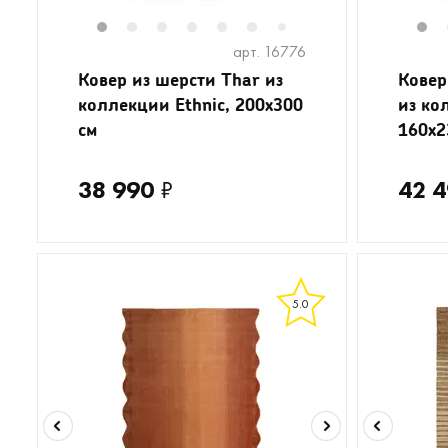
1
2
3
4
5
6
8
9
10
11
1
1
7
арт. 16776
Ковер из шерсти Thar из
Ковер
коллекции Ethnic, 200x300
из ко
см
160x2
38 990
₽
42 
5.0