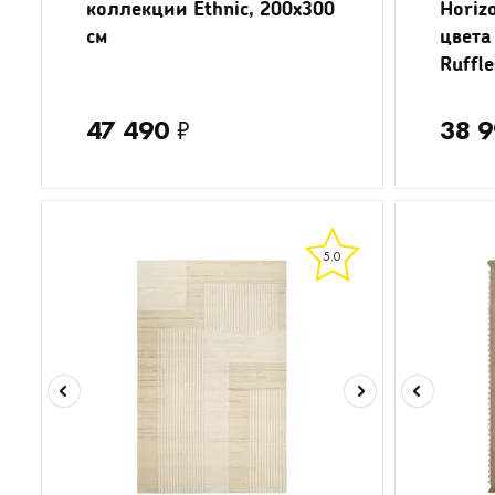
коллекции Ethnic, 200x300
Horiz
см
цвета
Ruffl
47 490
₽
38 
5.0