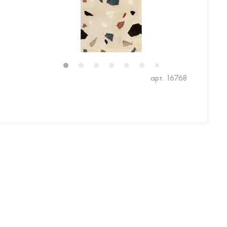
1
2
3
4
5
6
7
арт. 16768