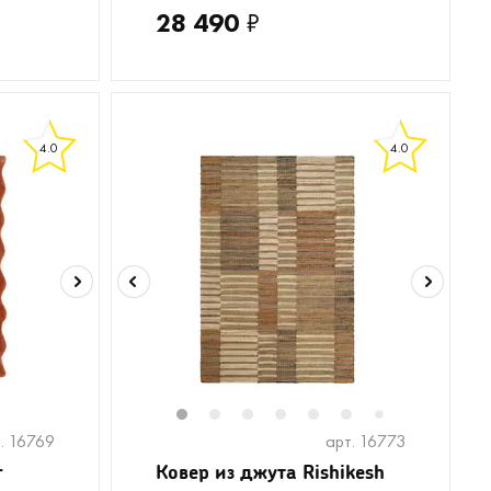
28 490
₽
4.0
4.0
1
2
3
4
5
6
8
9
1
7
. 16769
арт. 16773
r
Ковер из джута Rishikesh