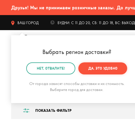
Друзья! Мы не принимаем розничные заказы. До лучших
ВАШ ГОРОД
БУДНИ: С 11 ДО 20, СБ: 11 ДО 18, ВС: ВЫХ
Выбрать регион доставки
?
КАТАЛОГ Т
НЕТ, ОТВАЛИТЕ!
ДА, ЭТО УДОБНО
Главная
Интерьер
Домашний текстиль
Ковры
От города зависят способы доставки и их стоимость.
Ковры
Выберите город для доставки.
ПОКАЗАТЬ ФИЛЬТР