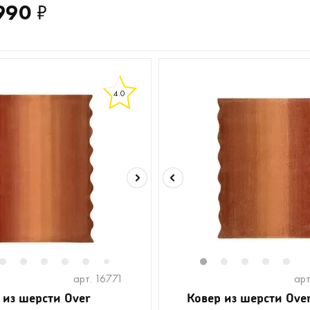
990
₽
4.0
2
2
13
3
4
5
6
8
9
1
2
3
4
5
7
арт. 16771
арт
 из шерсти Over
Ковер из шерсти Ove