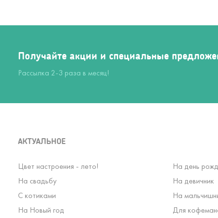
Получайте акции и специальные предложе
Рассылка 2-3 раза в месяц!
АКТУАЛЬНОЕ
Цвет настроения - лето!
На день рожд
На свадьбу
На девичник
С котиками
На мальчишн
На Новый год
Для кофеман