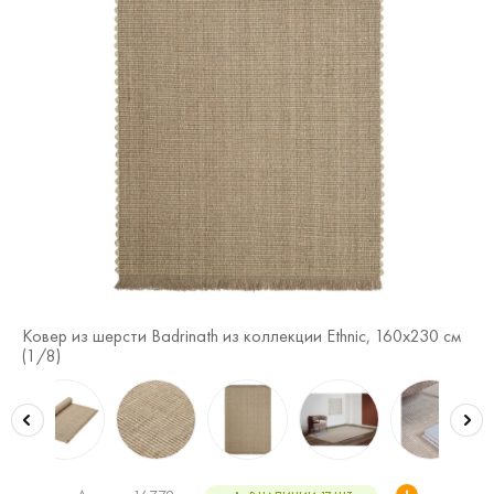
см
Ковер из шерсти Badrinath из коллекции Ethnic, 160x230 см
Ко
(
1
/8)
(
2