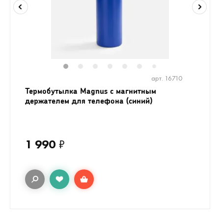
1
2
3
4
5
6
8
9
7
арт. 16710
Термобутылка Magnus с магнитным
держателем для телефона (синий)
1 990
₽