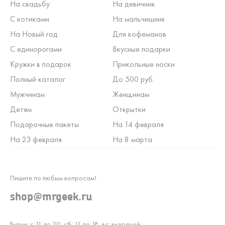
На свадьбу
На девичник
С котиками
На мальчишник
На Новый год
Для кофеманов
С единорогами
Вкусные подарки
Кружки в подарок
Прикольные носки
Полный каталог
До 500 руб.
Мужчинам
Женщинам
Детям
Открытки
Подарочные пакеты
На 14 февраля
На 23 февраля
На 8 марта
Пишите по любым вопросам!
shop@mrgeek.ru
Будни: с 11 до 20, сб: 11 до 18, вс: выходной