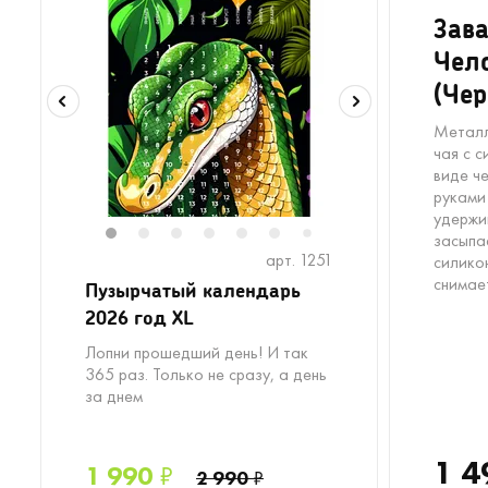
Зава
Чел
(Че
Металл
чая с 
виде ч
руками
удержи
засыпа
1
2
3
4
5
6
8
7
арт. 1251
силико
снимает
Пузырчатый календарь
2026 год XL
Лопни прошедший день! И так
365 раз. Только не сразу, а день
за днем
1 4
1 990
₽
2 990
₽