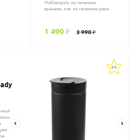
Наблюдать за течением
времени, как за течением реки
1 490
₽
2 990
₽
5.0
eady
ичной
паном
з
ужи
ное