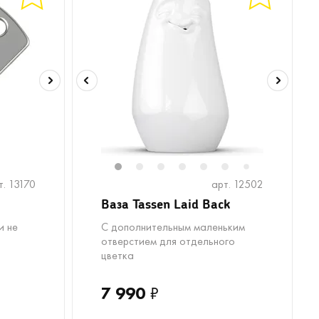
1
2
3
4
5
6
8
9
1
7
т. 13170
арт. 12502
Ваза Tassen Laid Back
и не
С дополнительным маленьким
отверстием для отдельного
цветка
7 990
₽