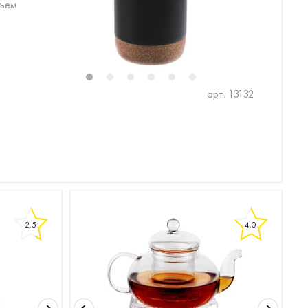
бъем
1
2
3
4
5
6
арт. 13132
2.5
4.0