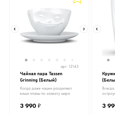
1
2
3
4
5
6
8
1
7
арт. 12143
Чайная пара Tassen
Кружк
Grinning (Белый)
(Белы
Когда даже чашки разделяют
Всегда
ваши планы по захвату мира
остроу
3 990
₽
3 99