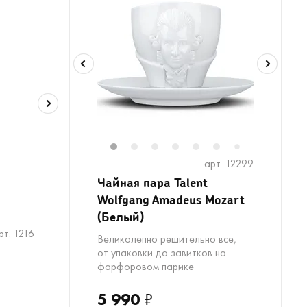
1
2
3
4
5
6
7
арт. 12299
Чайная пара Talent
Wolfgang Amadeus Mozart
(Белый)
рт. 1216
Великолепно решительно все,
от упаковки до завитков на
фарфоровом парике
5 990
₽