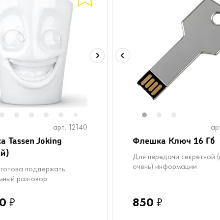
2
3
4
5
6
8
9
1
2
3
7
арт. 12140
ар
а Tassen Joking
Флешка Ключ 16 Гб
й)
Для передачи секретной (
очень) информации
 готова поддержать
мный разговор
0
₽
850
₽