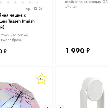
пробковое основание. О
2
3
4
5
6
8
9
10
7
590 мл.
арт. 12158
ная чашка с
ем Tassen Impish
й)
 тому, кто так же
нимает бровь
1 990
₽
0
₽
5.0