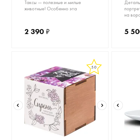
Таксы — полезные и милые
Деталь
животные! Особенно эта
портре
на вор
2 390
₽
5 50
5.0