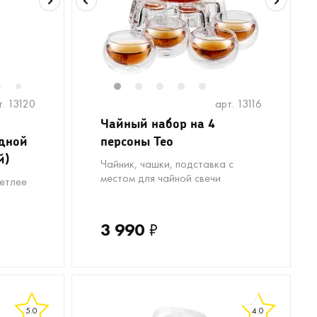
6
8
1
2
3
4
5
7
т. 13120
арт. 13116
Чайный набор на 4
одной
персоны Teo
й)
Чайник, чашки, подставка с
местом для чайной свечи
ветлее
3 990
₽
5.0
4.0