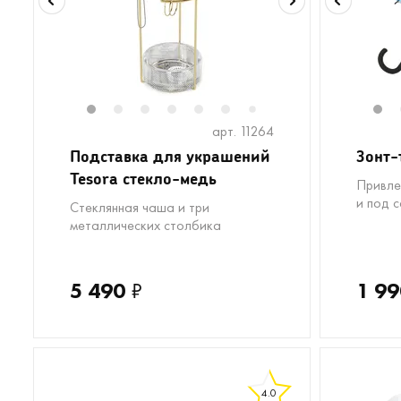
1
2
3
4
5
6
1
7
арт. 11264
Подставка для украшений
Зонт-
Tesora стекло-медь
Привле
и под 
Стеклянная чаша и три
металлических столбика
5 490
₽
1 99
4.0