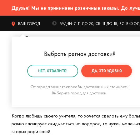
Друзья! Мы не принимаем розничные заказы. До лучших
ВАШ ГОРОД
БУДНИ: С 11 ДО 20, СБ: 11 ДО 18, ВС: ВЫХ
Выбрать регион доставки
?
КАТАЛОГ Т
НЕТ, ОТВАЛИТЕ!
ДА, ЭТО УДОБНО
Главная
Подарки учителю
От города зависят способы доставки и их стоимость.
Подарки для учит
Выберите город для доставки.
Когда любишь своего учителя, то хочется сделать ему боль
равно планирует скидываться на подарок, то нужен маленьки
вторых родителей.