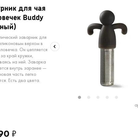
рник для чая
овечек Buddy
рный)
ический заварник для
силиконовым верхом в
еловечка. Он цепляется
 за край кружки,
ваясь на ней. Заварка
ется внутрь заранее —
новая часть легко
ся. Есть два цвета.
1
2
3
4
5
а
90
₽