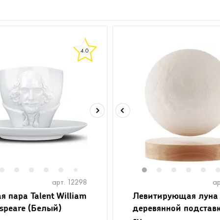
4.0
2
3
4
5
6
8
1
2
3
4
5
7
арт. 12298
ар
я пара Talent William
Левитирующая луна
speare (Белый)
деревянной подстав