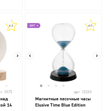
4.2
4.0
6
1
2
3
4
7
т. 11172
арт. 12220
 над
Магнитные песочные часы
кой 14
Elusive Time Blue Edition