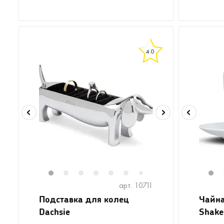
4.0
1
2
3
4
5
6
1
7
арт. 10711
Подставка для колец
Чайна
Dachsie
Shake