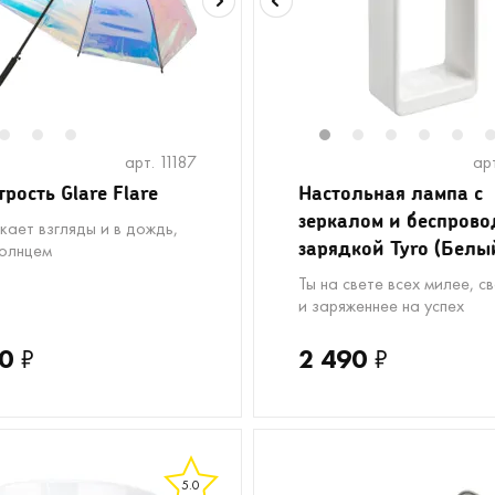
2
3
4
1
2
3
4
5
арт. 11187
ар
трость Glare Flare
Настольная лампа с
зеркалом и беспров
кает взгляды и в дождь,
зарядкой Tyro (Белы
солнцем
Ты на свете всех милее, с
и заряженнее на успех
0
₽
2 490
₽
5.0