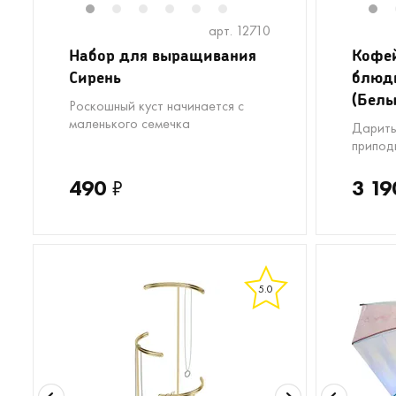
1
2
3
4
5
6
1
арт. 12710
Набор для выращивания
Кофей
Сирень
блюдц
(Белы
Роскошный куст начинается с
маленького семечка
Дарить
припод
490
₽
3 19
5.0