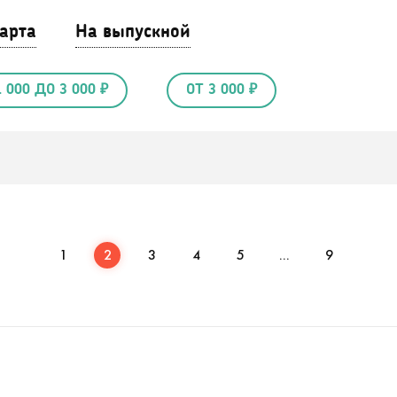
арта
На выпускной
1 000 ДО 3 000 ₽
ОТ 3 000 ₽
1
2
3
4
5
...
9