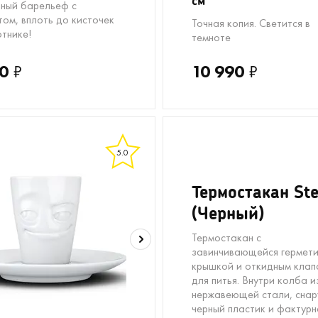
см
ный барельеф с
том, вплоть до кисточек
Точная копия. Светится в
отнике!
темноте
0
₽
10 990
₽
5.0
Термостакан St
(Черный)
Термостакан с
завинчивающейся гермет
крышкой и откидным кла
для питья. Внутри колба и
нержавеющей стали, снар
черный пластик и фактур