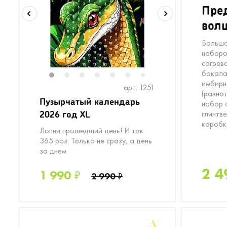
Пре
вол
Больша
наборо
согрев
бокала
1
2
3
4
5
6
8
7
имбирн
арт. 1251
(разнот
Пузырчатый календарь
набор 
2026 год XL
глинтв
коробка
Лопни прошедший день! И так
365 раз. Только не сразу, а день
за днем
2 4
1 990
₽
2 990
₽