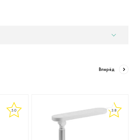
Вперёд
5.0
3.8