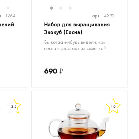
6
1
2
3
7
т. 11264
арт. 14392
шений
Набор для выращивания
Экокуб (Сосна)
Вы когда-нибудь видели, как
сосна вырастает из семечка?
690
₽
2.5
4.0