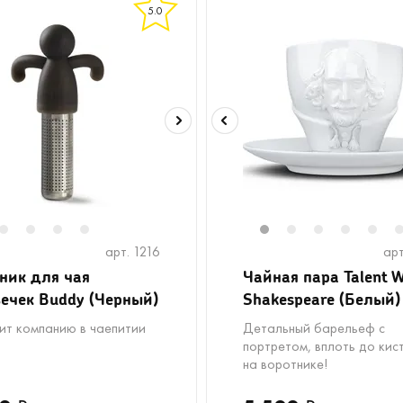
5.0
2
3
4
5
1
2
3
4
5
арт. 1216
арт
ник для чая
Чайная пара Talent W
ечек Buddy (Черный)
Shakespeare (Белый)
ит компанию в чаепитии
Детальный барельеф с
портретом, вплоть до кис
на воротнике!