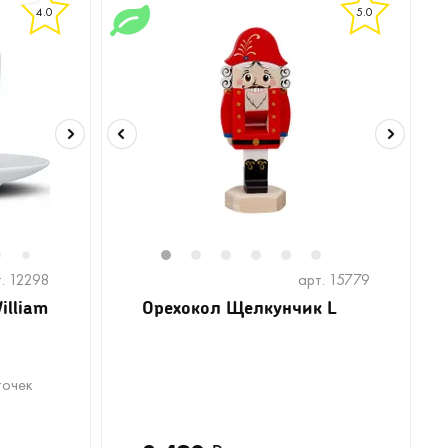
4.0
5.0
6
8
1
2
3
4
5
6
7
. 12298
арт. 15779
illiam
Орехокол Щелкунчик L
точек