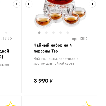
6
8
1
2
3
4
5
7
т. 13120
арт. 13116
Чайный набор на 4
одной
персоны Teo
й)
Чайник, чашки, подставка с
местом для чайной свечи
ветлее
3 990
₽