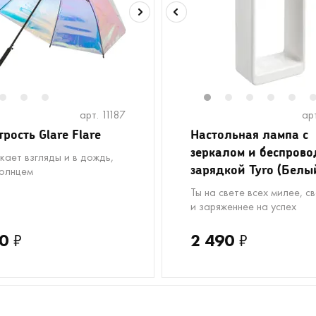
2
3
4
1
2
3
4
5
арт. 11187
ар
трость Glare Flare
Настольная лампа с
зеркалом и беспров
кает взгляды и в дождь,
зарядкой Tyro (Белы
солнцем
Ты на свете всех милее, с
и заряженнее на успех
0
₽
2 490
₽