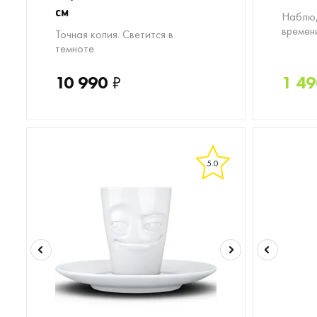
см
Наблюд
времени
Точная копия. Светится в
темноте
10 990
₽
1 49
5.0