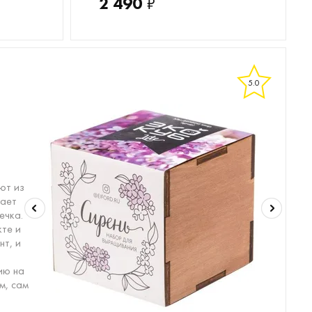
2 490
₽
5.0
ют из
шает
ечка.
кте и
нт, и
ию на
м, сам