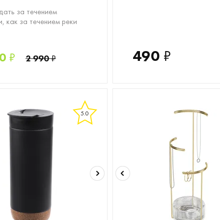
ать за течением
, как за течением реки
490
₽
0
₽
2 990
₽
5.0