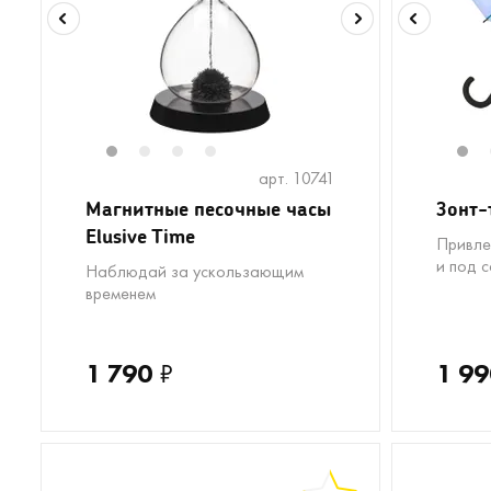
1
2
3
4
1
арт. 10741
Магнитные песочные часы
Зонт-
Elusive Time
Привле
и под 
Наблюдай за ускользающим
временем
1 790
₽
1 99