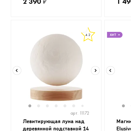
2 390
₽
1 49
4.2
1
2
3
4
5
6
1
7
арт. 11172
Левитирующая луна над
Магни
деревянной подставкой 14
Elusiv