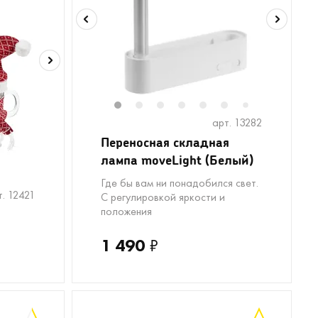
1
2
3
4
5
6
8
9
1
7
арт. 13282
Переносная складная
лампа moveLight (Белый)
Где бы вам ни понадобился свет.
8
9
10
11
12
13
14
15
16
17
т. 12421
С регулировкой яркости и
положения
1 490
₽