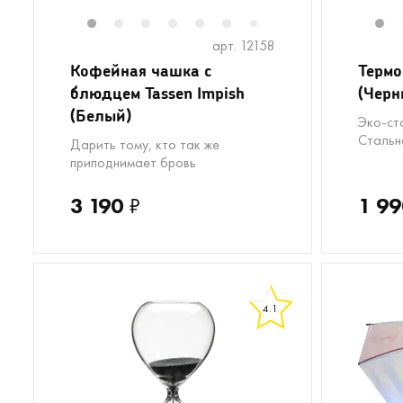
1
2
3
4
5
6
8
9
10
1
7
арт. 12158
Кофейная чашка с
Термо
блюдцем Tassen Impish
(Черн
(Белый)
Эко-ст
Стальн
Дарить тому, кто так же
приподнимает бровь
3 190
₽
1 99
4.1