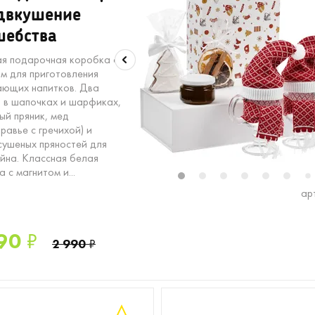
двкушение
шебства
я подарочная коробка с
м для приготовления
ающих напитков. Два
 в шапочках и шарфиках,
ый пряник, мед
равье с гречихой) и
сушеных пряностей для
ейна. Классная белая
 с магнитом и...
1
2
3
4
5
6
7
ар
90
₽
2 990
₽