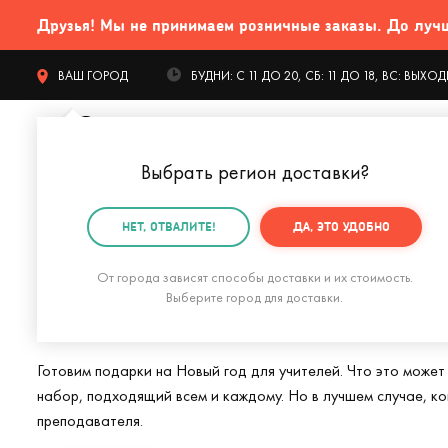
Друзья! Мы не принимаем розничные заказы. До лучших
ВАШ ГОРОД
БУДНИ: С 11 ДО 20, СБ: 11 ДО 18, ВС: ВЫХ
Выбрать регион доставки
?
КАТАЛОГ Т
НЕТ, ОТВАЛИТЕ!
ДА, ЭТО УДОБНО
Главная
Подарки на Новый год
Подарок учителю 
От города зависят способы доставки и их стоимость.
Подарки на Новый
Выберите город для доставки.
Готовим подарки на Новый год для учителей. Что это может
набор, подходящий всем и каждому. Но в лучшем случае, к
преподавателя.