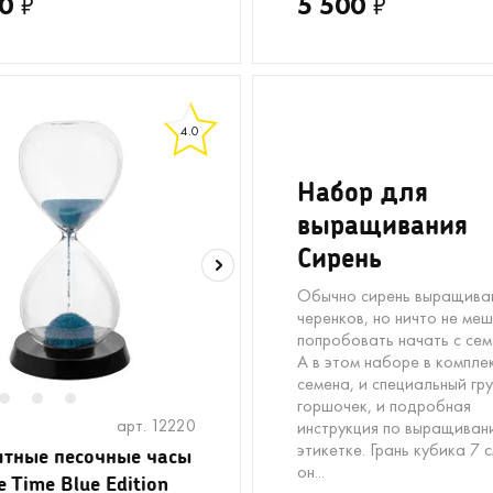
0
₽
5 500
₽
4.0
Набор для
выращивания
Сирень
Обычно сирень выращива
черенков, но ничто не ме
попробовать начать с сем
А в этом наборе в компле
семена, и специальный гру
горшочек, и подробная
2
3
4
арт. 12220
инструкция по выращиван
этикетке. Грань кубика 7 с
тные песочные часы
он...
e Time Blue Edition