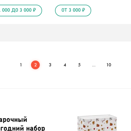
1 000 ДО 3 000 ₽
ОТ 3 000 ₽
1
2
3
4
5
...
10
арочный
огодний набор