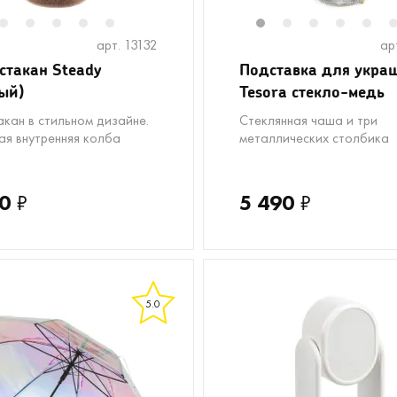
2
3
4
5
6
1
2
3
4
5
арт. 13132
ар
стакан Steady
Подставка для укра
ый)
Tesora стекло-медь
акан в стильном дизайне.
Стеклянная чаша и три
ая внутренняя колба
металлических столбика
0
₽
5 490
₽
5.0