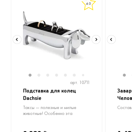
4.0
1
2
3
4
5
6
1
7
арт. 10711
Подставка для колец
Завар
Dachsie
Челов
Таксы — полезные и милые
Состав
животные! Особенно эта