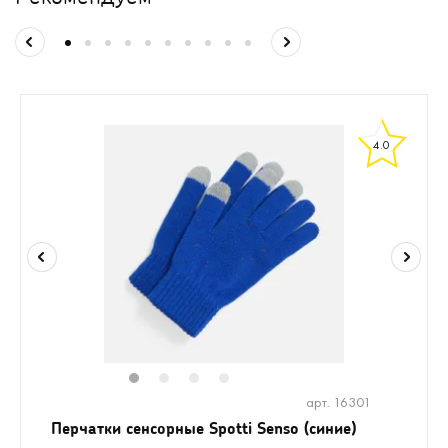
4.0
1
2
3
4
арт. 16301
Перчатки сенсорные Spotti Senso (синие)