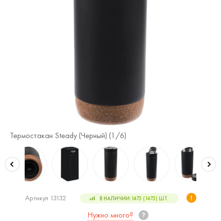
Те
Термостакан Steady (Черный) (
1
/6)
Артикул 13132
В НАЛИЧИИ:
1473 (1473)
ШТ.
Нужно много?