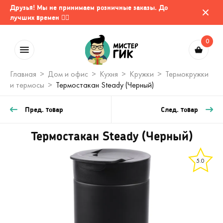
Друзья! Мы не принимаем розничные заказы. До
лучших времен 🤷‍♂️
0
Главная
Дом и офис
Кухня
Кружки
Термокружки
и термосы
Термостакан Steady (Черный)
Пред. товар
След. товар
Термостакан Steady (Черный)
5.0