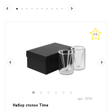
5.0
1
2
3
4
5
6
арт. 15721
Набор стопок Time