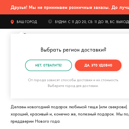
Друзья! Мы не принимаем розничные заказы. До лучших
ВАШ ГОРОД
БУДНИ: С 11 ДО 20, СБ: 11 ДО 18, ВС: ВЫХ
Выбрать регион доставки
?
КАТАЛОГ Т
НЕТ, ОТВАЛИТЕ!
ДА, ЭТО УДОБНО
Главная
Подарки на Новый год
Подарок теще (све
От города зависят способы доставки и их стоимость.
Подарки теще (св
Выберите город для доставки.
Делаем новогодний подарок любимой теще (или свекрови). 
хороший, красивый и, конечно же, полезный подарок. Мы по
преддверии Нового года.