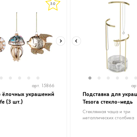
5.0
2
3
4
5
6
1
2
3
4
5
арт. 15866
ар
 ёлочных украшений
Подставка для укра
fe (3 шт.)
Tesora стекло-медь
Стеклянная чаша и три
металлических столбика