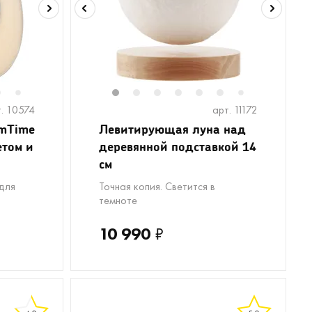
6
8
9
10
11
1
12
2
13
3
14
4
15
5
16
6
17
18
19
7
7
. 10574
арт. 11172
amTime
Левитирующая луна над
етом и
деревянной подставкой 14
см
для
Точная копия. Светится в
темноте
10 990
₽