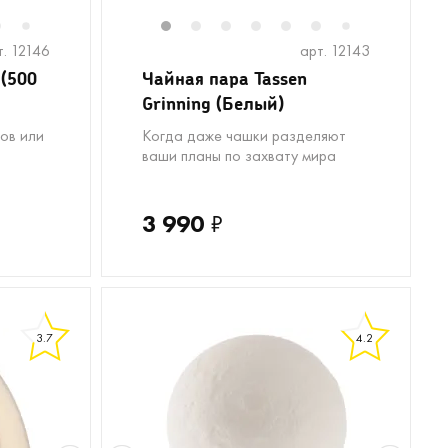
6
8
9
10
11
1
12
2
13
3
14
4
15
5
16
6
17
18
8
7
7
т. 12146
арт. 12143
 (500
Чайная пара Tassen
Grinning (Белый)
ов или
Когда даже чашки разделяют
ваши планы по захвату мира
3 990
₽
3.7
4.2