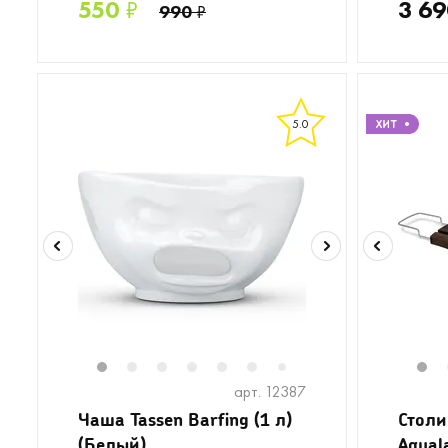
550
₽
3 69
990
₽
5.0
1
2
3
4
5
6
8
9
10
11
1
1
7
арт. 12387
Чаша Tassen Barfing (1 л)
Столи
(Белый)
Aqual