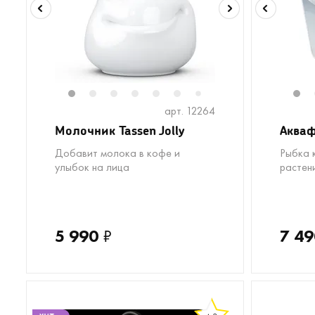
1
2
3
4
5
6
8
9
1
7
арт. 12264
Молочник Tassen Jolly
Акваф
Добавит молока в кофе и
Рыбка 
улыбок на лица
растен
5 990
₽
7 49