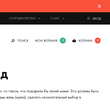
СОТРУДНИЧЕСТВО
О НАС
ВХОД
0
0
ПОИСК
МОИ ЖЕЛАНИЯ
КОРЗИНА
од
о-то такое, что подарили бы своей маме. Это должен быть
амы жены (мужа), сделать окончательный выбор в