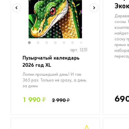
Экок
Деревя
сосны. 
компле
найдет
сосну 
прямо 
1
2
3
4
5
6
8
7
арт. 1251
набора
переса
Пузырчатый календарь
2026 год XL
Лопни прошедший день! И так
365 раз. Только не сразу, а день
за днем
69
1 990
₽
2 990
₽