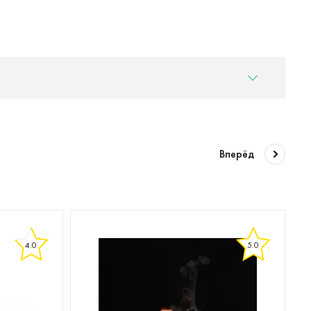
Вперёд
4.0
5.0