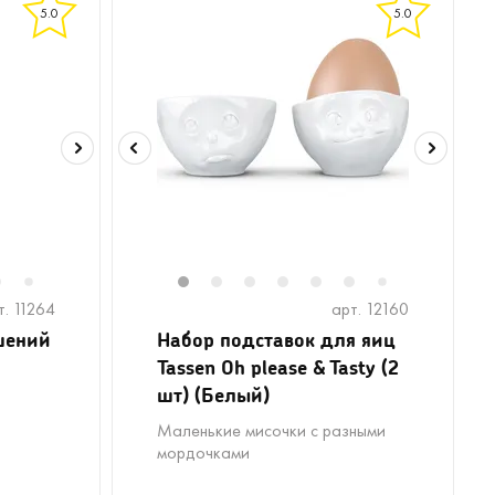
5.0
5.0
6
1
2
3
4
5
6
8
9
1
7
7
т. 11264
арт. 12160
шений
Набор подставок для яиц
Tassen Oh please & Tasty (2
шт) (Белый)
Маленькие мисочки с разными
мордочками