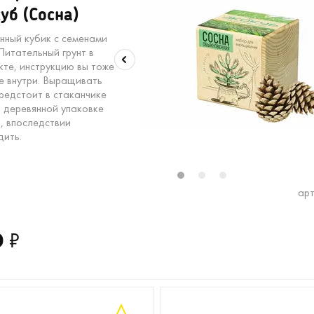
уб (Сосна)
нный кубик с семенами
Питательный грунт в
кте, инструкцию вы тоже
е внутри. Выращивать
предстоит в стаканчике
в деревянной упаковке
, впоследствии
дить.
1
2
3
арт
0
₽