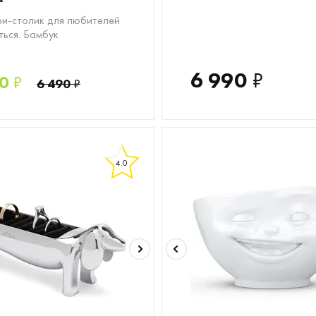
и-столик для любителей
ться. Бамбук
6 990
₽
0
₽
6 490
₽
4.0