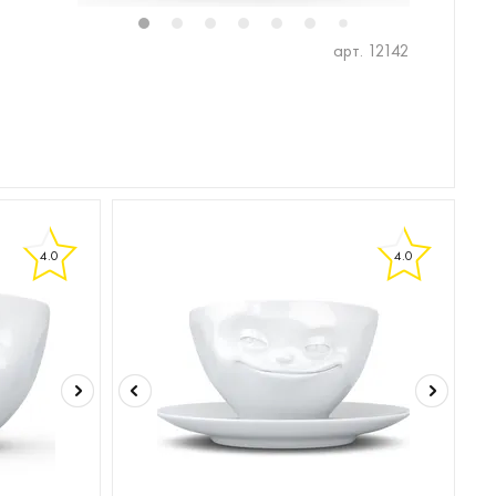
1
2
3
4
5
6
8
9
10
7
арт. 12142
4.0
4.0