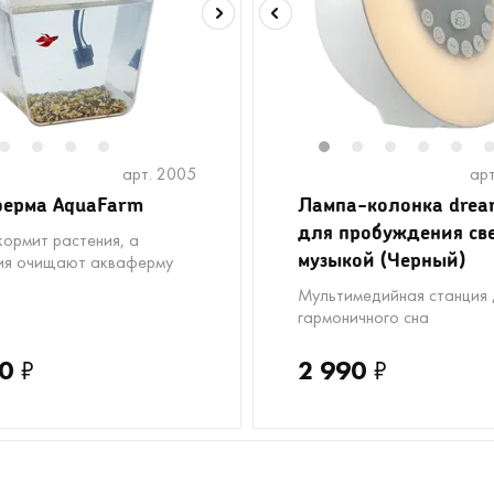
2
3
4
5
1
2
3
4
5
арт. 2005
арт
ерма AquaFarm
Лампа-колонка dre
для пробуждения св
кормит растения, а
музыкой (Черный)
ия очищают акваферму
Мультимедийная станция 
гармоничного сна
0
₽
2 990
₽