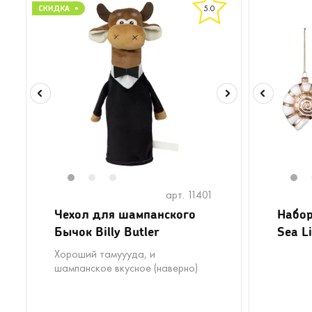
5.0
1
2
3
1
арт. 11401
Чехол для шампанского
Набор
Бычок Billy Butler
Sea Li
Хороший тамуууда, и
шампанское вкусное (наверно)