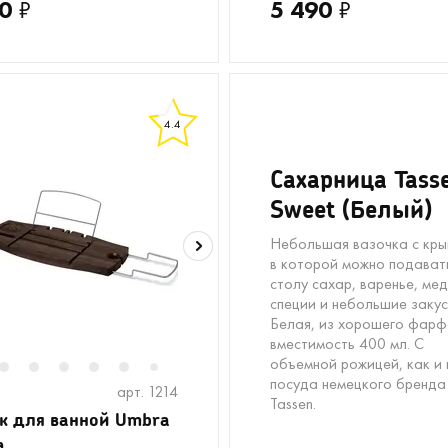
0
₽
5 490
₽
4.4
Сахарница Tass
Sweet (Белый)
Небольшая вазочка с кры
в которой можно подават
столу сахар, варенье, мед
специи и небольшие закус
Белая, из хорошего фарф
вместимость 400 мл. С
объемной рожицей, как и 
2
2
13
3
14
4
5
6
8
9
10
11
12
13
14
15
16
7
посуда немецкого бренда
арт. 1214
Tassen.
к для ванной Umbra
a