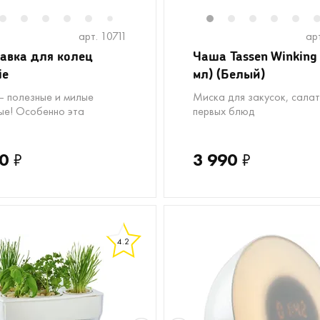
2
3
4
5
6
1
2
3
4
5
7
арт. 10711
ар
авка для колец
Чаша Tassen Winking
ie
мл) (Белый)
— полезные и милые
Миска для закусок, салат
ые! Особенно эта
первых блюд
0
₽
3 990
₽
4.2