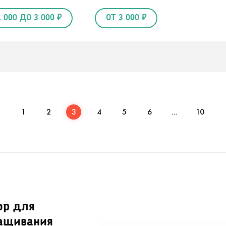
1 000 ДО 3 000 ₽
ОТ 3 000 ₽
1
2
3
4
5
6
...
10
ор для
ащивания