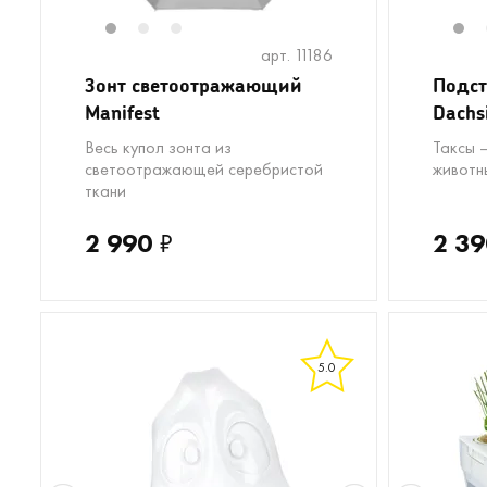
1
2
3
1
арт. 11186
Зонт светоотражающий
Подст
Manifest
Dachs
Весь купол зонта из
Таксы 
светоотражающей серебристой
животн
ткани
2 990
₽
2 39
5.0