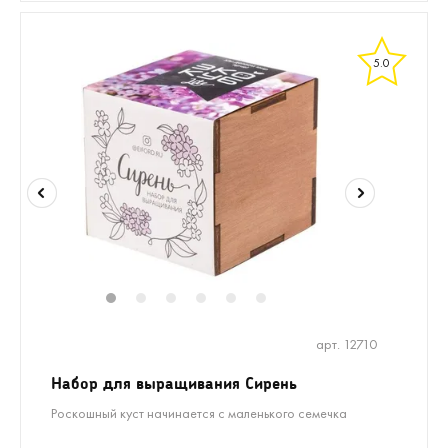
5.0
1
2
3
4
5
6
арт. 12710
Набор для выращивания Сирень
Роскошный куст начинается с маленького семечка