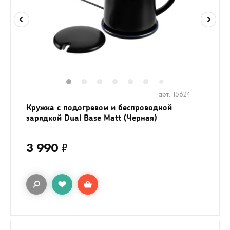
1
2
3
4
5
6
8
9
10
1
7
арт. 15624
Кружка с подогревом и беспроводной
зарядкой Dual Base Matt (Черная)
3 990
₽