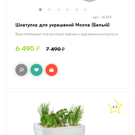
1
2
3
4
5
6
арт. 14349
Шкатулка для украшений Moona (Белый)
Вместительные поворотные ящички в деревянном корпусе
6 490
₽
7 490
₽
4.2