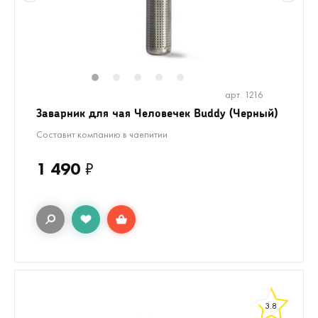
1
2
3
4
5
арт. 1216
Заварник для чая Человечек Buddy (Черный)
Составит компанию в чаепитии
1 490
₽
3.8