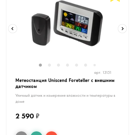
1
2
3
4
5
6
8
9
7
арт. 13151
Метеостанция Uniscend Foreteller с внешним
датчиком
Уличный датчик и измерение влажности и температуры в
доме
2 590
₽