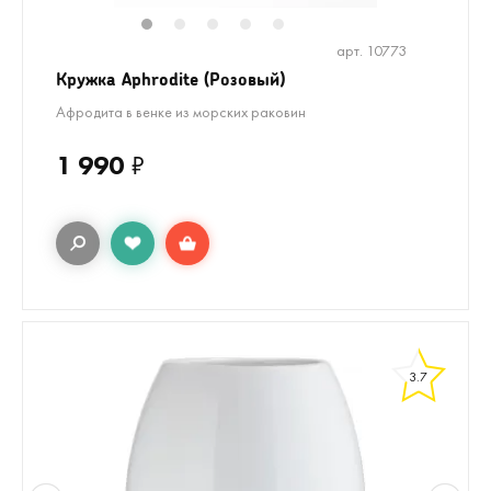
1
2
3
4
5
арт. 10773
Кружка Aphrodite (Розовый)
Афродита в венке из морских раковин
1 990
₽
3.7