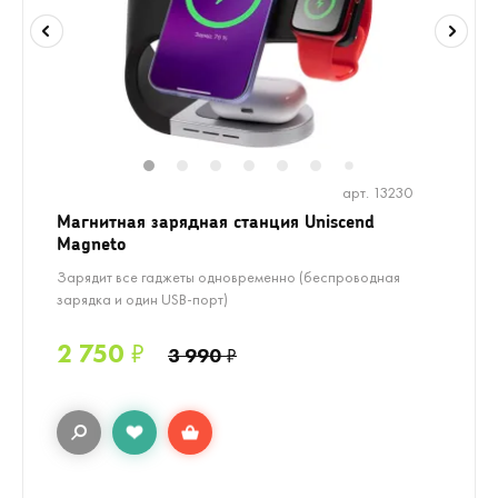
1
2
3
4
5
6
8
9
10
7
арт. 13230
Магнитная зарядная станция Uniscend
Magneto
Зарядит все гаджеты одновременно (беспроводная
зарядка и один USB-порт)
2 750
₽
3 990
₽