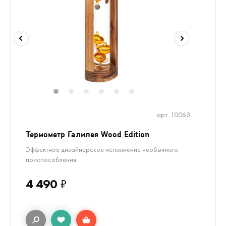
1
2
3
4
5
6
арт. 10063
Термометр Галилея Wood Edition
Эффектное дизайнерское исполнение необычного
приспособления
4 490
₽