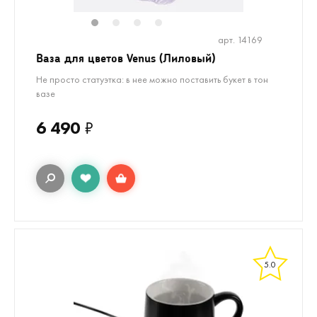
1
2
3
4
арт. 14169
Ваза для цветов Venus (Лиловый)
Не просто статуэтка: в нее можно поставить букет в тон
вазе
6 490
₽
5.0