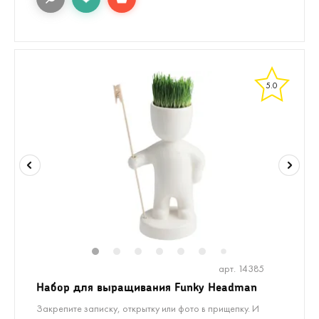
5.0
1
2
3
4
5
6
7
арт. 14385
Набор для выращивания Funky Headman
Закрепите записку, открытку или фото в прищепку. И