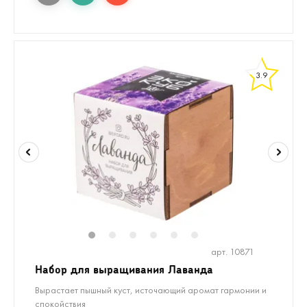
3.9
1
2
3
4
5
6
арт. 10871
Набор для выращивания Лаванда
Вырастает пышный куст, источающий аромат гармонии и
спокойствия