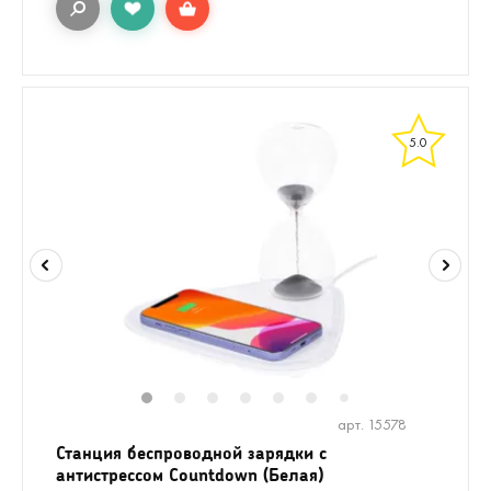
5.0
1
2
3
4
5
6
8
9
7
арт. 15578
Станция беспроводной зарядки с
антистрессом Countdown (Белая)