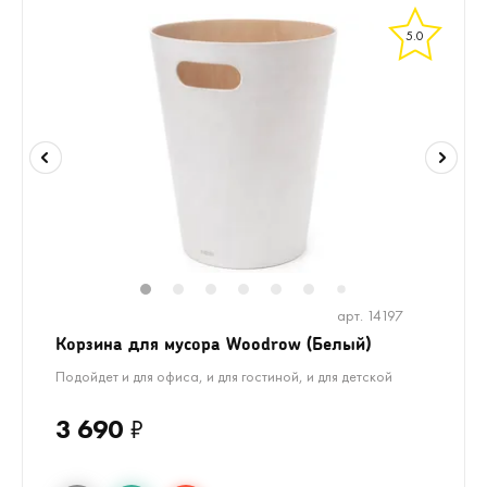
5.0
1
2
3
4
5
6
8
9
7
арт. 14197
Корзина для мусора Woodrow (Белый)
Подойдет и для офиса, и для гостиной, и для детской
3 690
₽