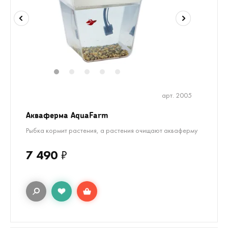
1
2
3
4
5
арт. 2005
Акваферма AquaFarm
Рыбка кормит растения, а растения очищают акваферму
7 490
₽