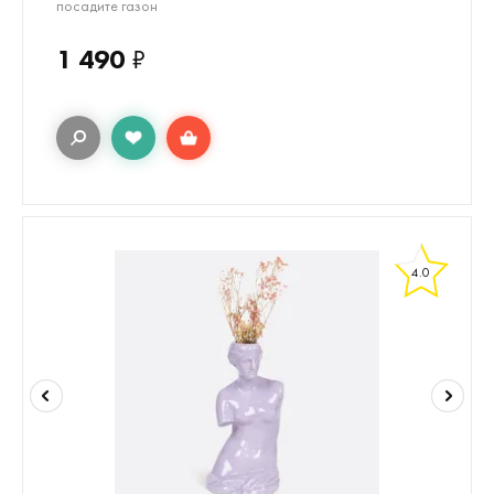
посадите газон
1 490
₽
4.0