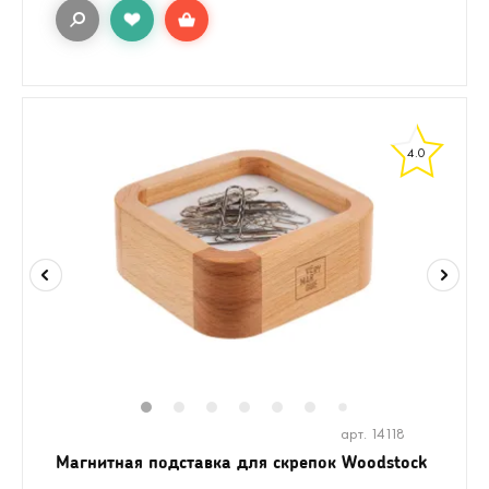
4.0
1
2
3
4
5
6
8
9
10
7
арт. 14118
Магнитная подставка для скрепок Woodstock