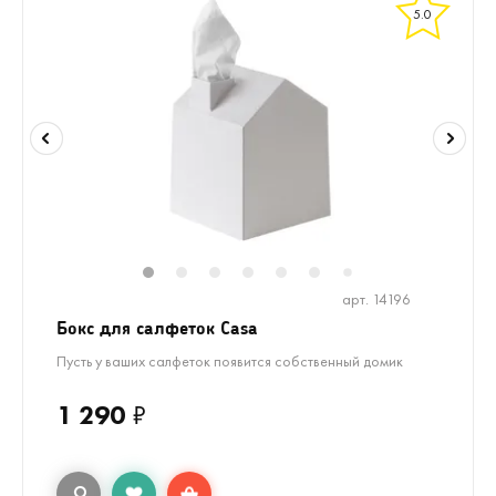
5.0
1
2
3
4
5
6
8
9
7
арт. 14196
Бокс для салфеток Casa
Пусть у ваших салфеток появится собственный домик
1 290
₽