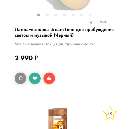
1
2
3
4
5
6
8
9
10
1
7
арт. 10574
Лампа-колонка dreamTime для пробуждения
светом и музыкой (Черный)
Мультимедийная станция для гармоничного сна
2 990
₽
4.0