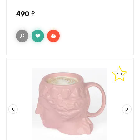
490
₽
4.0