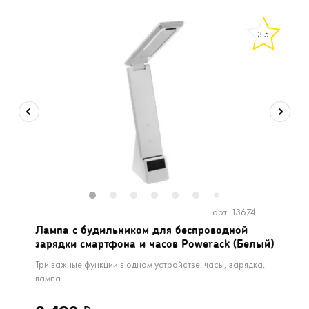
3.5
1
2
3
4
5
6
8
9
10
1
7
арт. 13674
Лампа с будильником для беспроводной
зарядки смартфона и часов Powerack (Белый)
Три важные функции в одном устройстве: часы, зарядка,
лампа