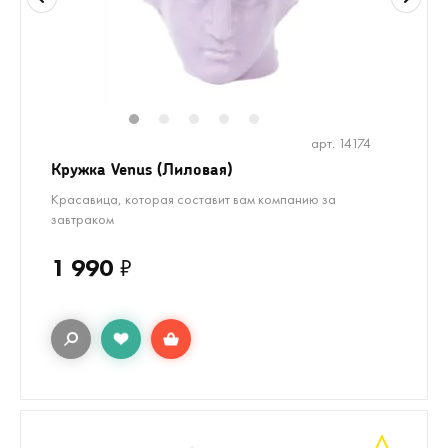
1
2
3
4
5
арт. 14174
Кружка Venus (Лиловая)
Красавица, которая составит вам компанию за
завтраком
1 990
₽