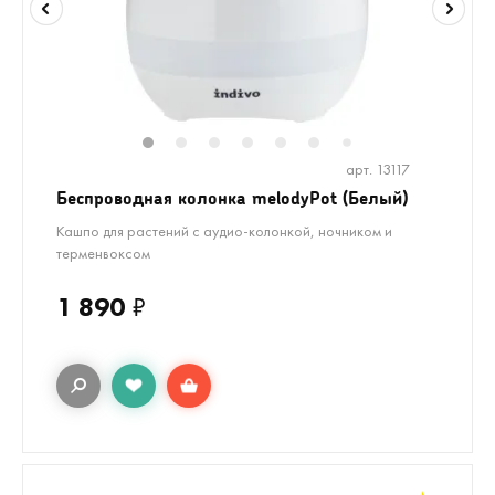
1
2
3
4
5
6
8
9
7
арт. 13117
Беспроводная колонка melodyPot (Белый)
Кашпо для растений с аудио-колонкой, ночником и
терменвоксом
1 890
₽