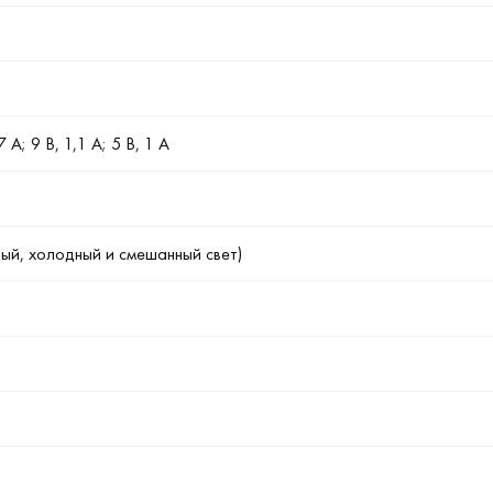
A; 9 В, 1,1 A; 5 В, 1 A
лый, холодный и смешанный свет)