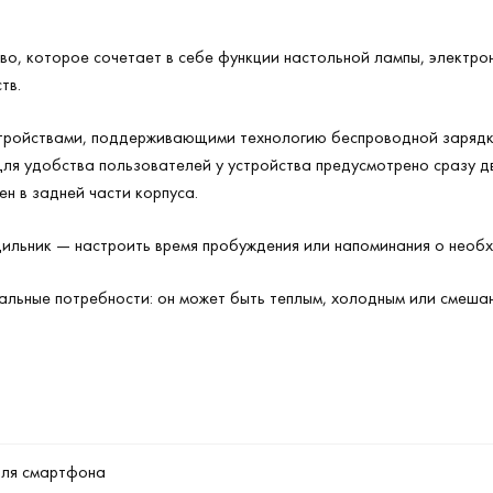
о, которое сочетает в себе функции настольной лампы, электрон
тв.
тройствами, поддерживающими технологию беспроводной зарядки
я удобства пользователей у устройства предусмотрено сразу дв
н в задней части корпуса.
дильник — настроить время пробуждения или напоминания о необ
альные потребности: он может быть теплым, холодным или смеша
для смартфона