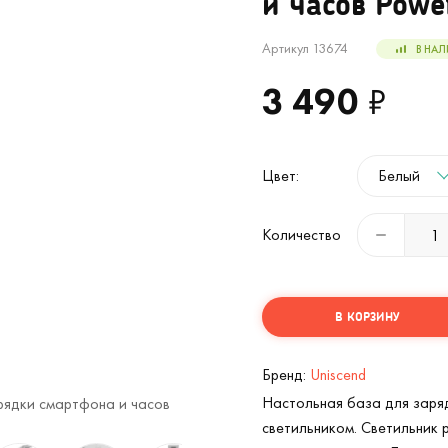
и часов Powe
Артикул 13674
В НАЛ
3 490
₽
Цвет:
Белый
Количество
В КОРЗИНУ
Бренд:
Uniscend
Настольная база для заряд
рядки смартфона и часов
Лампа с будильником для беспроводно
Powerack (
2
/15)
светильником. Светильник 