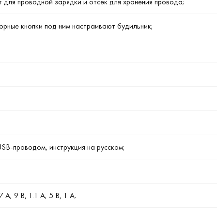
 для проводной зарядки и отсек для хранения провода;
сорные кнопки под ним настраивают будильник;
USB-проводом, инструкция на русском;
A; 9 В, 1.1 A; 5 В, 1 A;