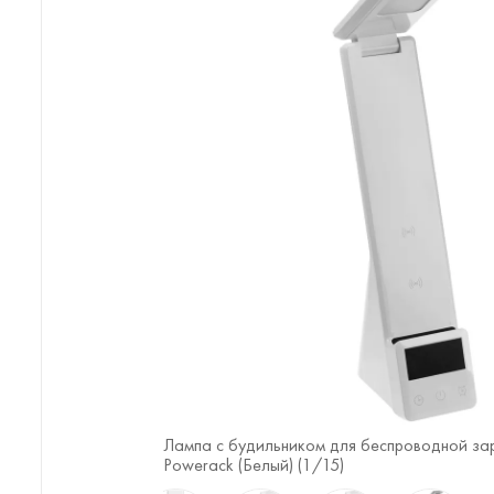
 смартфона и часов
Лампа с будильником для беспроводной за
Powerack (Белый) (
1
/15)