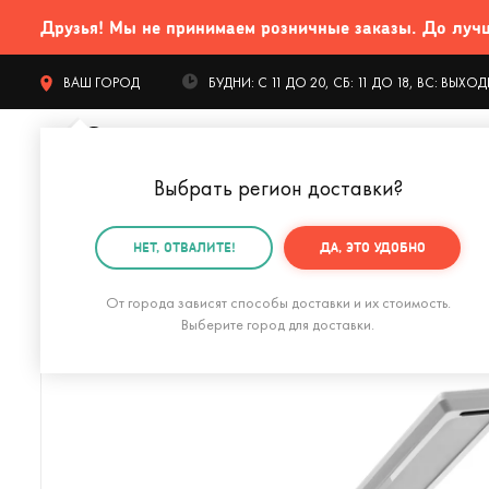
Друзья! Мы не принимаем розничные заказы. До лучших
ВАШ ГОРОД
БУДНИ: С 11 ДО 20, СБ: 11 ДО 18, ВС: ВЫХ
Выбрать регион доставки
?
КАТАЛОГ Т
НЕТ, ОТВАЛИТЕ!
ДА, ЭТО УДОБНО
Главная
Интерьер
Светильники
Лампа с будиль
От города зависят способы доставки и их стоимость.
Выберите город для доставки.
Лампа с будильником для беспроводной зарядки сма