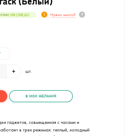
rack (Белый)
Нужно много?
ИЧИИ:
158 (158)
ШТ.
шт.
В МОИ ЖЕЛАНИЯ
ки гаджетов, совмещенная с часами и
й зарядки смартфона и часов
Лампа с будильником для беспро
Powerack (
3
/15)
работает в трех режимах: теплый, холодный