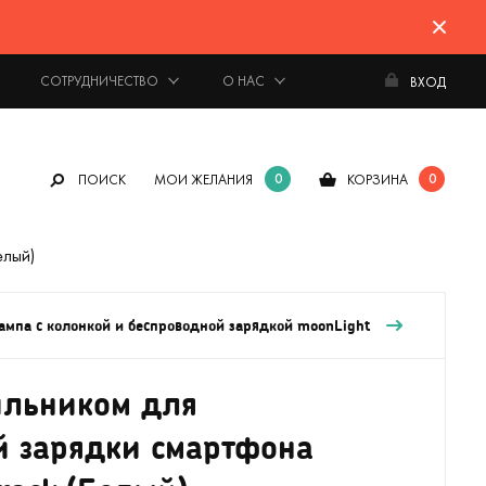
СОТРУДНИЧЕСТВО
О НАС
ВХОД
0
0
ПОИСК
МОИ ЖЕЛАНИЯ
КОРЗИНА
елый)
ампа с колонкой и беспроводной зарядкой moonLight
ильником для
й зарядки смартфона