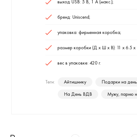
выход USB: 5 В, 1 А (макс.);
бренд: Uniscend;
упаковка: фирменная коробка;
размер коробки (Д х Ш х В): 11 х 6.5 х 
вес в упаковке: 420 г.
Теги:
Айтишнику
Подарки на день
На День ВДВ
Мужу, парню 