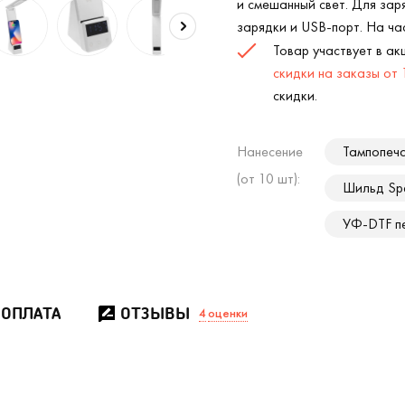
и смешанный свет. Для за
зарядки и USB-порт. На ча
Товар участвует в а
скидки на заказы от
скидки.
Нанесение
Тампопеча
(от 10 шт):
Шильд Spe
УФ-DTF п
 ОПЛАТА
ОТЗЫВЫ
4
оценки