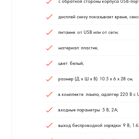
с обратной стороны корпуса USB-порт
дисплей снизу показывает время, сен
питание: от USB или от сети;
материал: пластик;
цвет: белый;
размер (Д х Ш х В): 10.5 х 6 х 28 см;
в комплекте: лампа, адаптер 220 В с 
входные параметры: 5 В, 2А;
выход беспроводной зарядки: 9 В, 1.67 