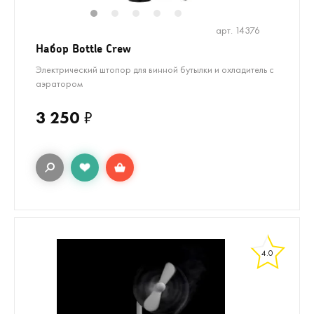
1
2
3
4
5
арт. 14376
Набор Bottle Crew
Электрический штопор для винной бутылки и охладитель с
аэратором
3 250
₽
4.0