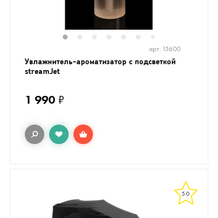
1
2
3
4
5
6
8
9
10
1
7
арт. 15600
Увлажнитель-ароматизатор с подсветкой
streamJet
1 990
₽
5.0