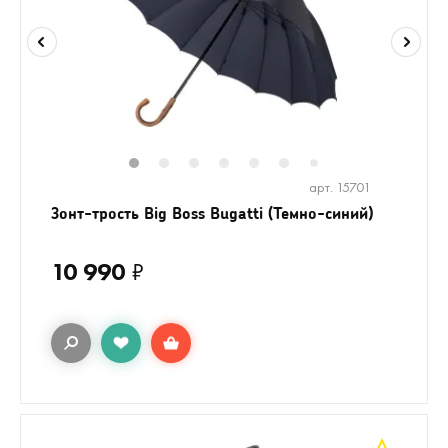
1
2
3
4
5
6
8
9
10
1
7
арт. 15701
Зонт-трость Big Boss Bugatti (Темно-синий)
10 990
₽