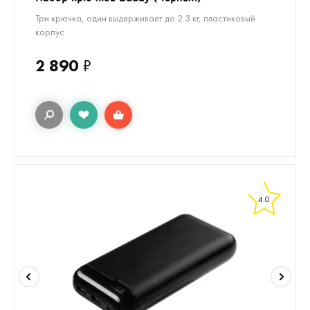
Три крючка, один выдерживает до 2.3 кг, пластиковый
корпус
2 890
₽
4.0