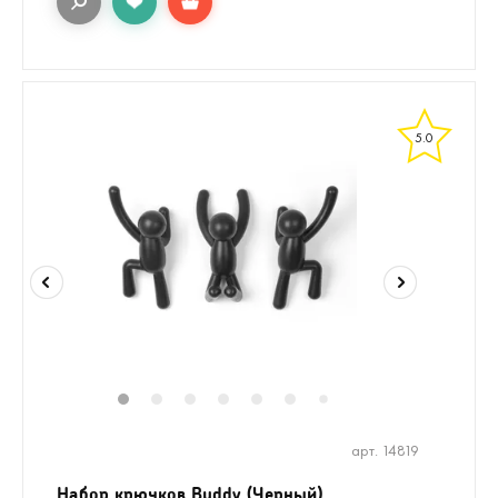
5.0
1
2
3
4
5
6
8
9
10
7
арт. 14819
Набор крючков Buddy (Черный)