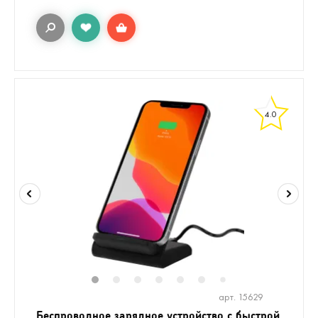
4.0
1
2
3
4
5
6
8
7
арт. 15629
Беспроводное зарядное устройство с быстрой