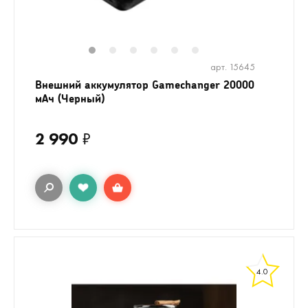
1
2
3
4
5
6
арт. 15645
Внешний аккумулятор Gamechanger 20000
мАч (Черный)
2 990
₽
4.0