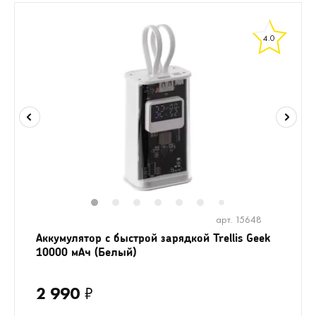
4.0
1
2
3
4
5
6
8
9
10
1
7
арт. 15648
Аккумулятор c быстрой зарядкой Trellis Geek
10000 мАч (Белый)
2 990
₽