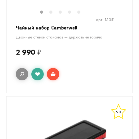
1
2
3
4
5
арт. 15351
Чайный набор Camberwell
Двойные стенки стаканов — держать не горячо
2 990
₽
5.0