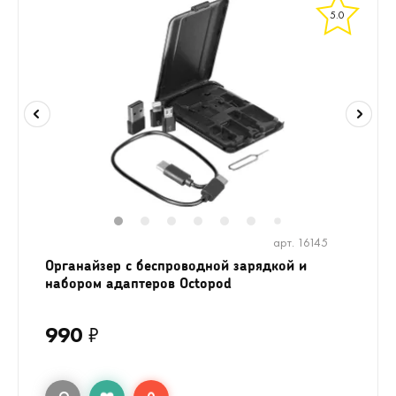
5.0
1
2
3
4
5
6
8
9
7
арт. 16145
Органайзер с беспроводной зарядкой и
набором адаптеров Octopod
990
₽