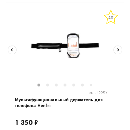
5.0
1
2
3
4
5
6
8
9
10
1
7
арт. 15589
Мультифункциональный держатель для
телефона Henfri
1 350
₽