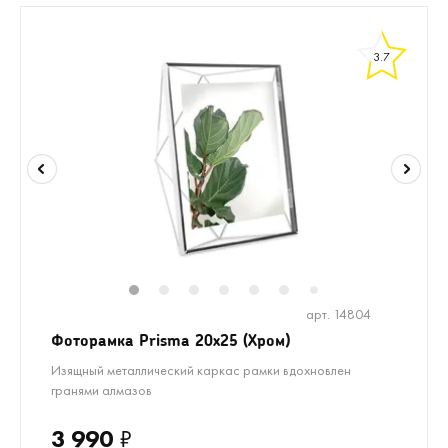
3.7
1
2
3
4
5
6
8
9
10
1
7
арт. 14804
Фоторамка Prisma 20х25 (Хром)
Изящный металлический каркас рамки вдохновлен
гранями алмазов
3 990
₽