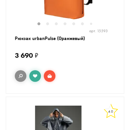
1
2
3
4
5
6
8
9
10
7
арт. 15593
Рюкзак urbanPulse (Оранжевый)
3 690
₽
4.0