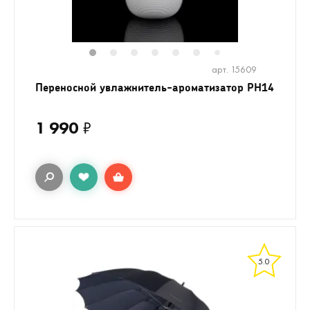
1
2
3
4
5
6
8
9
10
1
7
арт. 15609
Переносной увлажнитель-ароматизатор PH14
1 990
₽
5.0