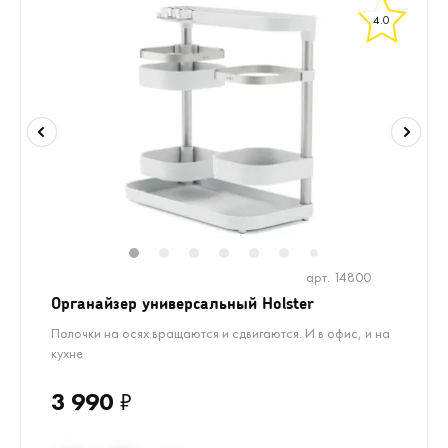
4.0
1
2
3
4
5
6
8
9
10
1
7
арт. 14800
Органайзер универсальный Holster
Полочки на осях вращаются и сдвигаются. И в офис, и на
кухне
3 990
₽