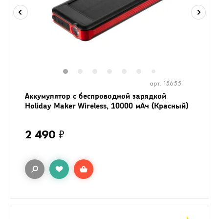
1
2
3
4
5
6
8
9
10
1
7
арт. 15655
Аккумулятор с беспроводной зарядкой
Holiday Maker Wireless, 10000 мАч (Красный)
2 490
₽