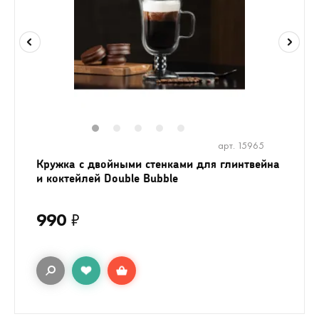
1
2
3
4
5
арт. 15965
Кружка с двойными стенками для глинтвейна
и коктейлей Double Bubble
990
₽