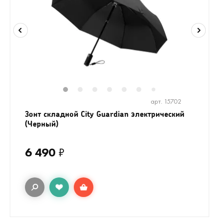
1
2
3
4
5
6
8
9
10
1
7
арт. 15702
Зонт складной City Guardian электрический
(Черный)
6 490
₽