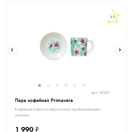
3.5
1
2
3
4
5
6
арт. 14570
Пара кофейная Primavera
Кофейная пара на пару глотков пробуждающего
напитка
1 990
₽