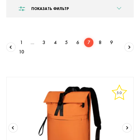
ПОКАЗАТЬ ФИЛЬТР
1
...
3
4
5
6
7
8
9
10
5.0