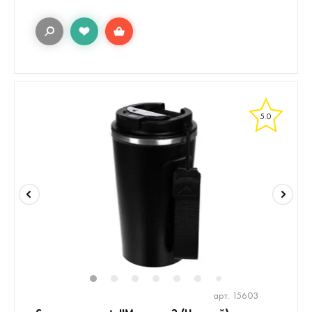
5.0
1
2
3
4
5
6
8
9
10
1
7
арт. 15603