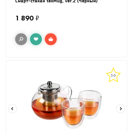
Смарт-стакан tellMug, ver.2 (Черный)
1 890
₽
5.0