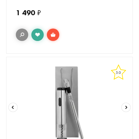
1 490
₽
5.0