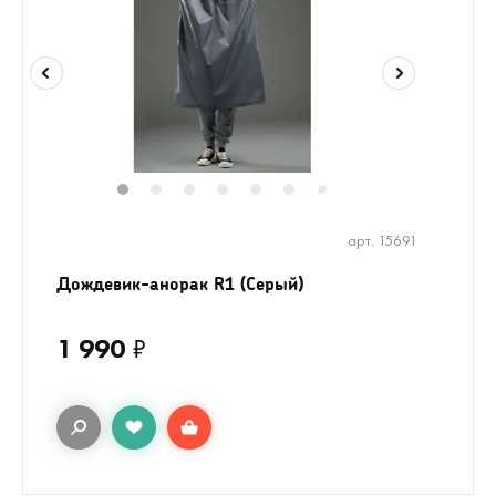
1
2
3
4
5
6
8
9
7
арт. 15691
Дождевик-анорак R1 (Серый)
1 990
₽