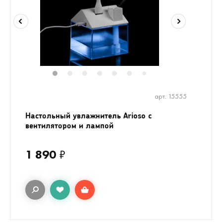
1
2
3
4
5
6
8
9
10
11
7
арт. 15555
Настольный увлажнитель Arioso с
вентилятором и лампой
1 890
₽