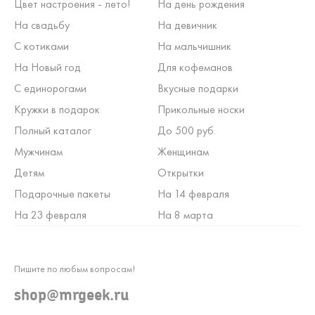
Цвет настроения - лето!
На день рождения
На свадьбу
На девичник
С котиками
На мальчишник
На Новый год
Для кофеманов
С единорогами
Вкусные подарки
Кружки в подарок
Прикольные носки
Полный каталог
До 500 руб.
Мужчинам
Женщинам
Детям
Открытки
Подарочные пакеты
На 14 февраля
На 23 февраля
На 8 марта
Пишите по любым вопросам!
shop@mrgeek.ru