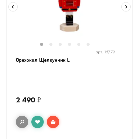
1
2
3
4
5
6
арт. 15779
Орехокол Щелкунчик L
2 490
₽