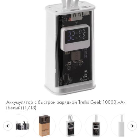
Аккумулятор c быстрой зарядкой Trellis Geek 10000 мАч
Ак
(Белый) (
1
/13)
(Бе