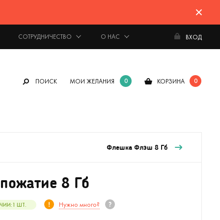
СОТРУДНИЧЕСТВО
О НАС
ВХОД
0
0
ПОИСК
МОИ ЖЕЛАНИЯ
КОРЗИНА
Флешка Флэш 8 Гб
пожатие 8 Гб
Нужно много?
ЧИИ:
1
ШТ.