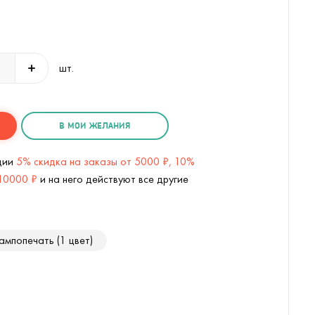
шт.
В МОИ ЖЕЛАНИЯ
кции
5% скидка на заказы от 5000 ₽, 10%
 10000 ₽
и на него действуют все другие
ампопечать (1 цвет)
Флешка Рукопожатие 8 Гб (
1
/2)