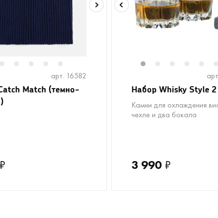
2
3
4
5
6
1
2
3
4
5
арт. 16582
арт
Catch Match (темно-
Набор Whisky Style 2
)
Камни для охлаждения вис
чехле и два бокала
₽
3 990
₽