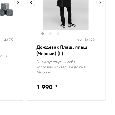
6
1
2
3
. 14475
арт. 14422
Дождевик Плащ, плащ
(Черный) (L)
ки в
В нем чувствуешь себя
настоящим питерцем даже в
Москве
1 990
₽