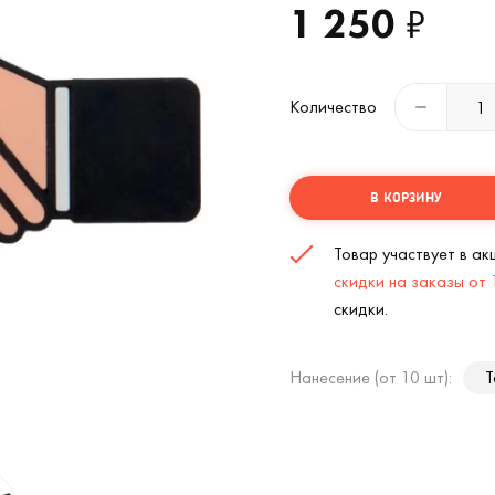
1 250
₽
Количество
В КОРЗИНУ
Товар участвует в а
скидки на заказы от
скидки.
Нанесение (от 10 шт):
Т
Флешка Рукопожатие 8 Гб (
2
/2)