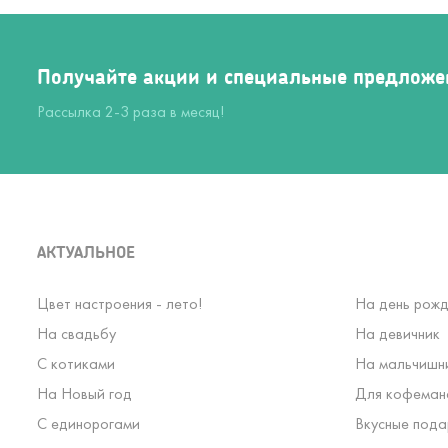
Получайте акции и специальные предложе
Рассылка 2-3 раза в месяц!
АКТУАЛЬНОЕ
Цвет настроения - лето!
На день рожд
На свадьбу
На девичник
С котиками
На мальчишн
На Новый год
Для кофеман
С единорогами
Вкусные пода