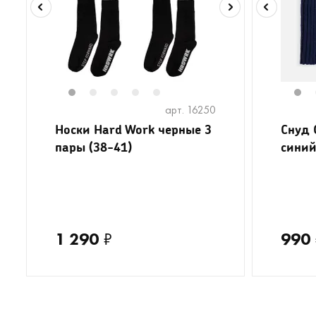
1
2
3
4
5
1
арт. 16250
Носки Hard Work черные 3
Снуд 
пары (38-41)
синий
1 290
₽
990