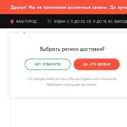
Друзья! Мы не принимаем розничные заказы. До лучших
ВАШ ГОРОД
БУДНИ: С 11 ДО 20, СБ: 11 ДО 18, ВС: ВЫХ
Выбрать регион доставки
?
КАТАЛОГ Т
НЕТ, ОТВАЛИТЕ!
ДА, ЭТО УДОБНО
Главная
Гаджеты и устройства
Для компьютера
От города зависят способы доставки и их стоимость.
Выберите город для доставки.
Флешка Ключ 8 Гб