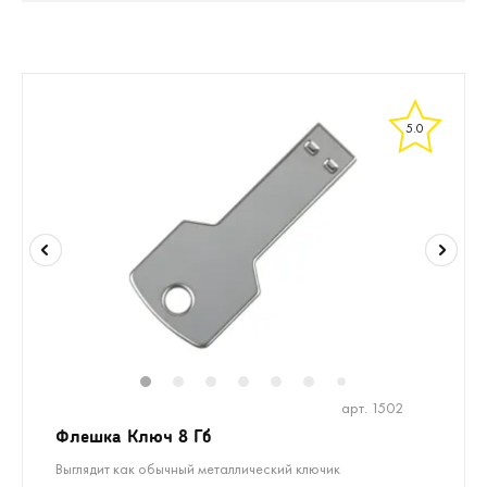
5.0
1
2
3
4
5
6
8
9
10
1
7
арт. 1502
Флешка Ключ 8 Гб
Выглядит как обычный металлический ключик