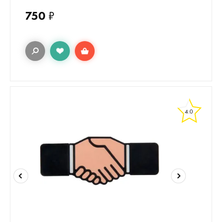
750
₽
4.0