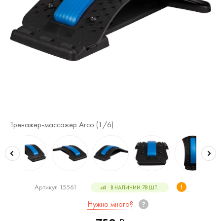
Тренажер-массажер Arco (
1
/6)
Тр
Артикул 15561
В НАЛИЧИИ:
78
ШТ.
Нужно много?