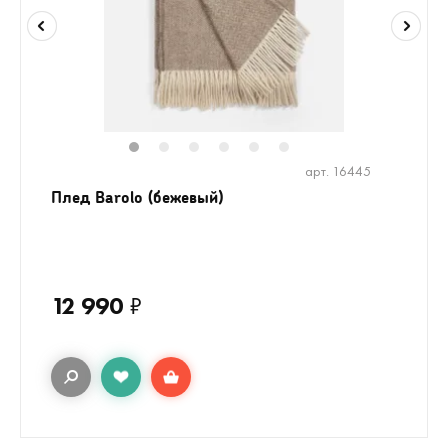
1
2
3
4
5
6
арт. 16445
Плед Barolo (бежевый)
12 990
₽