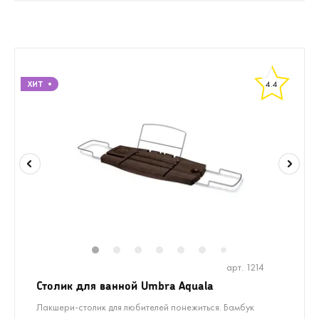
4.4
1
2
3
4
5
6
8
9
10
1
7
арт. 1214
Столик для ванной Umbra Aquala
Лакшери-столик для любителей понежиться. Бамбук