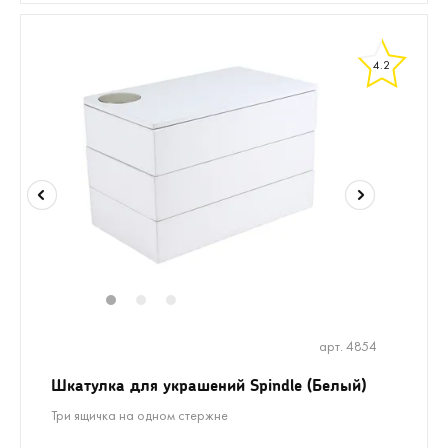
4.2
1
2
3
арт. 4854
Шкатулка для украшений Spindle (Белый)
Три ящичка на одном стержне