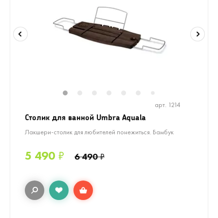
1
2
3
4
5
6
8
9
10
1
7
арт. 1214
Столик для ванной Umbra Aquala
Лакшери-столик для любителей понежиться. Бамбук
5 490
₽
6 490
₽