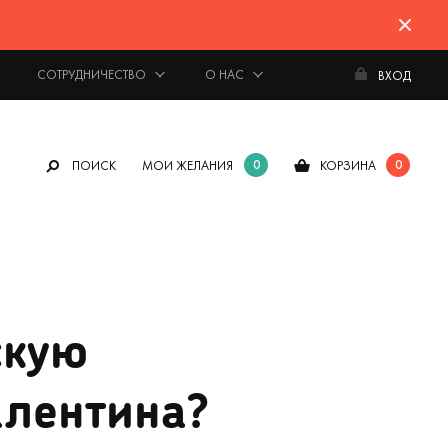
СОТРУДНИЧЕСТВО
О НАС
ВХОД
0
0
ПОИСК
МОИ ЖЕЛАНИЯ
КОРЗИНА
скую
алентина?