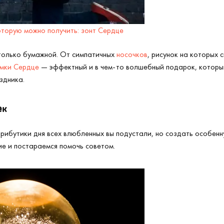
торую можно получить: зонт Сердце
только бумажной. От симпатичных
носочков
, рисунок на которых 
мки Сердце
— эффектный и в чем-то волшебный подарок, которы
здника.
ек
атрибутики дня всех влюбленных вы подустали, но создать особен
е и постараемся помочь советом.