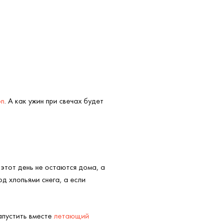
on
. А как ужин при свечах будет
этот день не остаются дома, а
од хлопьями снега, а если
апустить вместе
летающий