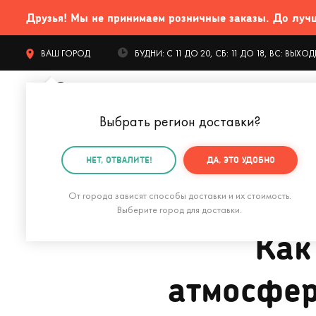
Друзья! Мы не принимаем розничные заказы. До лучших
ВАШ ГОРОД
БУДНИ: С 11 ДО 20, СБ: 11 ДО 18, ВС: ВЫХ
Выбрать регион доставки
?
КАТАЛОГ Т
НЕТ, ОТВАЛИТЕ!
ДА, ЭТО УДОБНО
Главная
Блог о подарках
Статьи
Как создать р
От города зависят способы доставки и их стоимость.
Выберите город для доставки.
Как
атмосфер