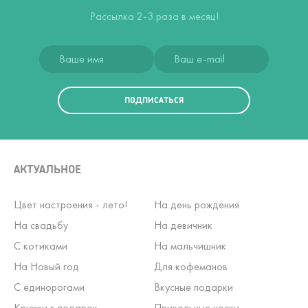
Рассылка 2-3 раза в месяц!
ПОДПИСАТЬСЯ
АКТУАЛЬНОЕ
Цвет настроения - лето!
На день рождения
На свадьбу
На девичник
С котиками
На мальчишник
На Новый год
Для кофеманов
С единорогами
Вкусные подарки
Кружки в подарок
Прикольные носки