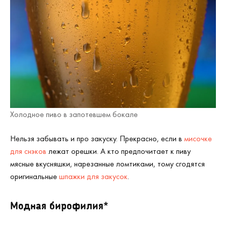
Холодное пиво в запотевшем бокале
Нельзя забывать и про закуску. Прекрасно, если в
мисочке
для снэков
лежат орешки. А кто предпочитает к пиву
мясные вкусняшки, нарезанные ломтиками, тому сгодятся
оригинальные
шпажки для закусок
.
Модная бирофилия*