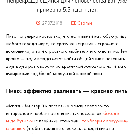
непрекращающийся для человечества вот уже
примерно 5.5 тысяч лет.
27.07.2018
Статьи
Пиво популярно настолько, что если выйти на любую улицу
любого города мира, то сразу же встретишь скромного
поклонника, а то и страстного любителя этого напитка. Тем
проще — люди всегда могут найти общий язык и потешить
друг друга разговорами за кружечкой холодного напитка с
пузырьками под белой воздушной шапкой пены.
Пиво: эффектно разливать — красиво пить
Магазин Мистер Гик постоянно отыскивает что-то
интересное и необычное для пивных посиделок:
бокал в
виде бутылки
(с двойными стенками),
тамблеры с вакуумным
клапаном
(чтобы стакан не опрокидывался, и пиво не