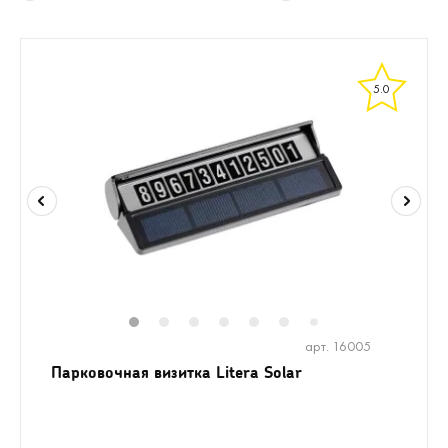
5.0
1
2
3
4
5
6
8
9
10
1
7
арт. 16005
Парковочная визитка Litera Solar