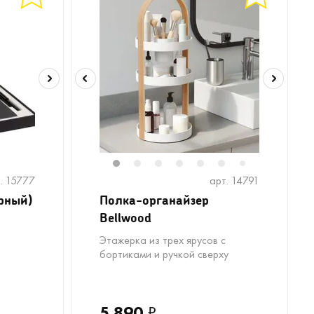
1
2
3
4
5
6
8
9
1
7
. 15777
арт. 14791
ерный)
Полка-органайзер
Bellwood
Этажерка из трех ярусов с
бортиками и ручкой сверху
5 890
₽