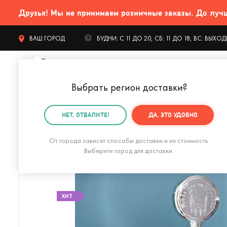
Друзья! Мы не принимаем розничные заказы. До лучших
ВАШ ГОРОД
БУДНИ: С 11 ДО 20, СБ: 11 ДО 18, ВС: ВЫХ
Выбрать регион доставки
?
КАТАЛОГ Т
НЕТ, ОТВАЛИТЕ!
ДА, ЭТО УДОБНО
Главная
Дом и офис
Бар
Диспенсеры для напит
От города зависят способы доставки и их стоимость.
Выберите город для доставки.