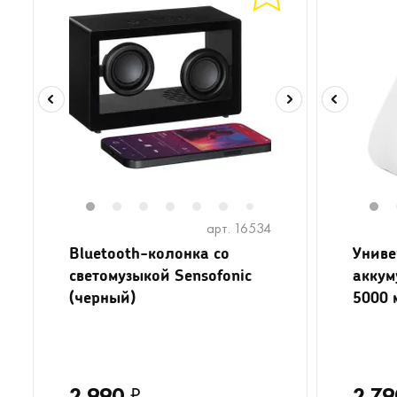
1
2
3
4
5
6
8
9
10
11
1
7
арт. 16534
Bluetooth-колонка со
Униве
светомузыкой Sensofonic
аккум
(черный)
5000 
2 990
₽
2 79