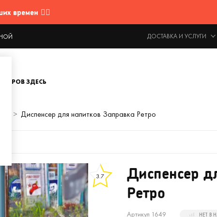
 времен 🤷‍♂️
ДОСТАВКА И УСЛУГИ
ОДНОЙ
ОВАРОВ ЗДЕСЬ
ков
Диспенсер для напитков Заправка Ретро
Диспенсер д
3.7
Ретро
Артикул 1649
НЕТ В