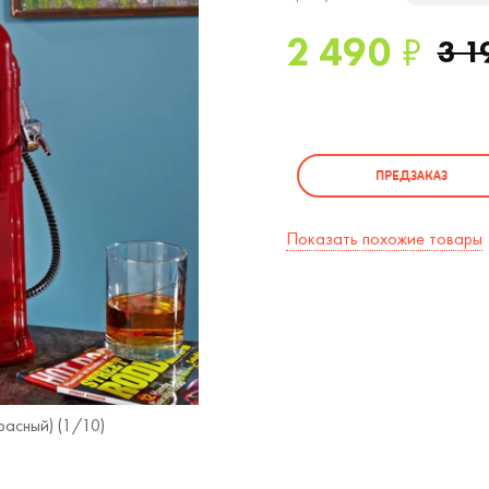
2 490
₽
3 1
ПРЕДЗАКАЗ
Показать похожие товары
асный) (
1
/10)
Диспенсер для напитков Заправка Ретр