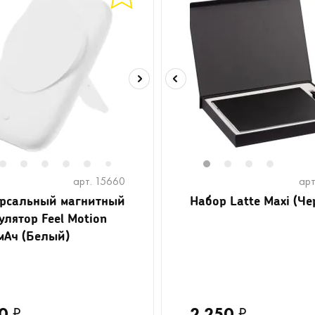
2
3
4
5
6
8
9
10
11
1
12
2
13
3
14
4
7
арт. 15660
арт
рсальный магнитный
Набор Latte Maxi (Ч
улятор Feel Motion
мАч (Белый)
0
₽
2 250
₽