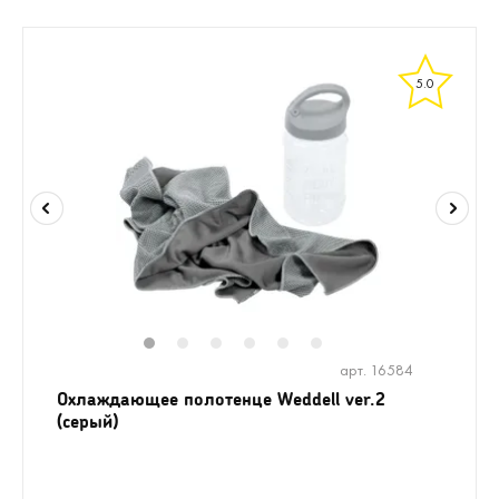
5.0
1
2
3
4
5
6
арт. 16584
Охлаждающее полотенце Weddell ver.2
(серый)