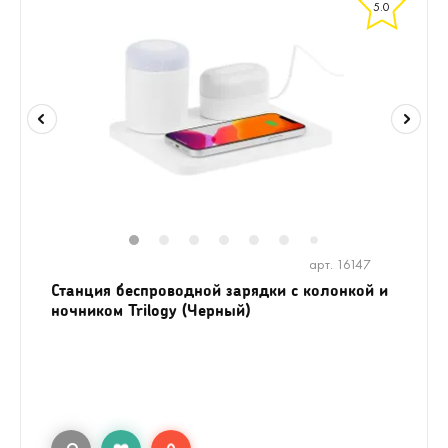
5.0
1
2
3
4
5
6
8
9
10
1
7
арт. 16147
Станция беспроводной зарядки с колонкой и
ночником Trilogy (Черный)