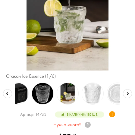
Стакан Ice Essence (
1
/6)
Ст
Артикул 14783
В НАЛИЧИИ:
182
ШТ.
Нужно много?