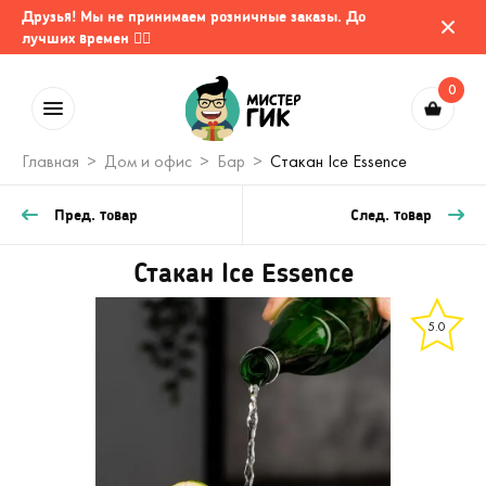
Друзья! Мы не принимаем розничные заказы. До
лучших времен 🤷‍♂️
0
Главная
Дом и офис
Бар
Стакан Ice Essence
Пред. товар
След. товар
Стакан Ice Essence
5.0