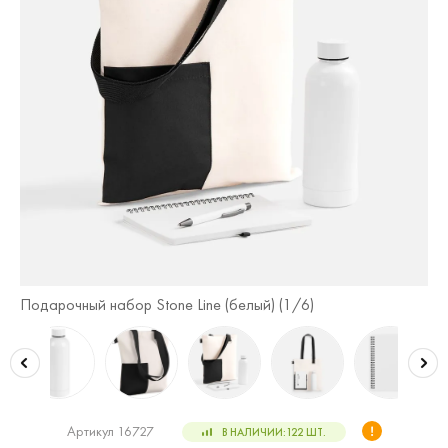
Подарочный набор Stone Line (белый) (
1
/6)
По
Артикул 16727
В НАЛИЧИИ:
122
ШТ.