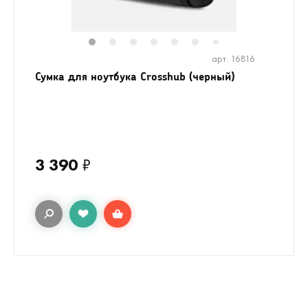
1
2
3
4
5
6
8
7
арт. 16816
Сумка для ноутбука Crosshub (черный)
3 390
₽