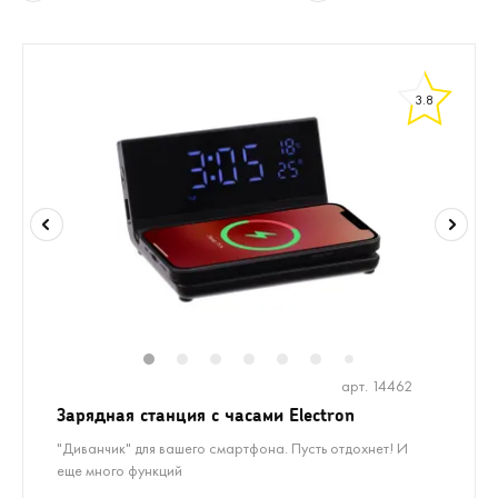
3.8
1
2
3
4
5
6
8
9
10
1
7
арт. 14462
Зарядная станция с часами Electron
"Диванчик" для вашего смартфона. Пусть отдохнет! И
еще много функций