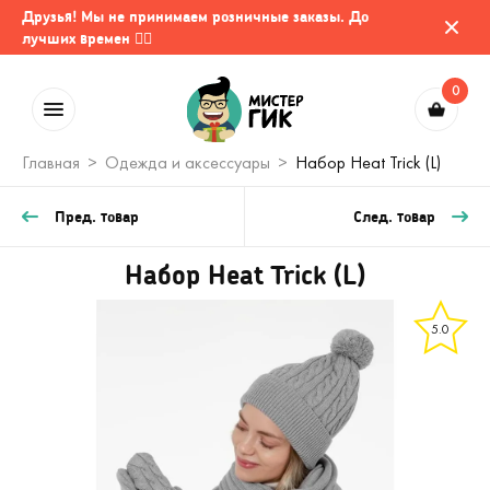
Друзья! Мы не принимаем розничные заказы. До
лучших времен 🤷‍♂️
0
Главная
Одежда и аксессуары
Набор Heat Trick (L)
Пред. товар
След. товар
Набор Heat Trick (L)
5.0