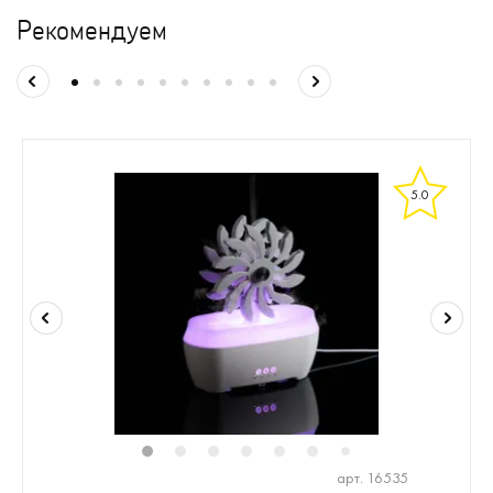
Рекомендуем
5.0
1
2
3
4
5
6
8
9
10
1
7
арт. 16535