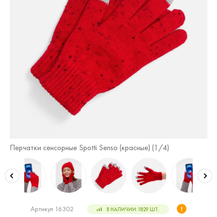
Перчатки сенсорные Spotti Senso (красные) (
1
/4)
Пе
Артикул 16302
В НАЛИЧИИ:
1829
ШТ.