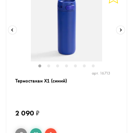
1
2
3
4
5
6
7
арт. 16713
Термостакан X1 (синий)
2 090
₽