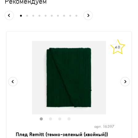
Рекомендуем
4.0
1
2
3
4
арт. 16397
Плед Remitt (темно-зеленый (хвойный))