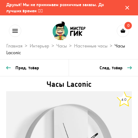
Друзья! Мы не принимаем розничные заказы. До
лучших времен 🤷‍♂️
0
Главная
Интерьер
Часы
Настенные часы
Часы
Laconic
Пред. товар
След. товар
Часы Laconic
4.0