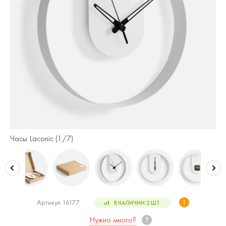
Часы Laconic (
1
/7)
Ча
Артикул 16177
В НАЛИЧИИ:
2
ШТ.
Нужно много?